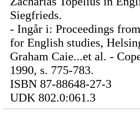
Zacharias Topelius in Engli
Siegfrieds.
- Ingår i: Proceedings fro
for English studies, Helsi
Graham Caie...et al. - Co
1990, s. 775-783.
ISBN 87-88648-27-3
UDK 802.0:061.3