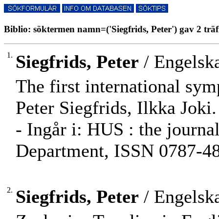
Biblio: söktermen namn=('Siegfrids, Peter') gav 2 träf
1.
Siegfrids, Peter
/ Engelska
The first international sy
Peter Siegfrids, Ilkka Joki.
- Ingår i: HUS : the journ
Department, ISSN 0787-482
2.
Siegfrids, Peter
/ Engelska