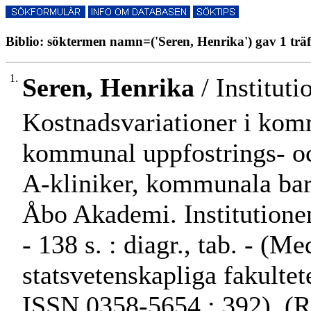
Biblio: söktermen namn=('Seren, Henrika') gav 1 träf
1.
Seren, Henrika
/ Instituti
Kostnadsvariationer i kom
kommunal uppfostrings- o
A-kliniker, kommunala bar
Åbo Akademi. Institutionen
- 138 s. : diagr., tab. - 
statsvetenskapliga fakulte
ISSN 0358-5654 ; 392). (R