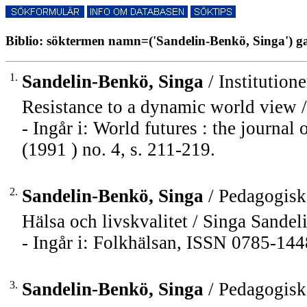
Biblio: söktermen namn=('Sandelin-Benkö, Singa') ga
1.
Sandelin-Benkö, Singa
/ Institution
Resistance to a dynamic world view 
- Ingår i: World futures : the journa
(1991 ) no. 4, s. 211-219.
2.
Sandelin-Benkö, Singa
/ Pedagogiska
Hälsa och livskvalitet / Singa Sande
- Ingår i: Folkhälsan, ISSN 0785-1448
3.
Sandelin-Benkö, Singa
/ Pedagogiska