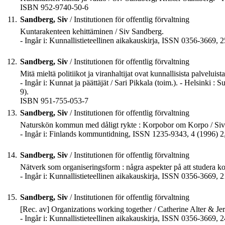
ISBN 952-9740-50-6
11.
Sandberg, Siv
/ Institutionen för offentlig förvaltning
Kuntarakenteen kehittäminen / Siv Sandberg.
- Ingår i: Kunnallistieteellinen aikakauskirja, ISSN 0356-3669, 2
12.
Sandberg, Siv
/ Institutionen för offentlig förvaltning
Mitä mieltä politiikot ja viranhaltijat ovat kunnallisista palveluis
- Ingår i: Kunnat ja päättäjät / Sari Pikkala (toim.). - Helsinki
9).
ISBN 951-755-053-7
13.
Sandberg, Siv
/ Institutionen för offentlig förvaltning
Naturskön kommun med dåligt rykte : Korpobor om Korpo / Siv
- Ingår i: Finlands kommuntidning, ISSN 1235-9343, 4 (1996) 2,
14.
Sandberg, Siv
/ Institutionen för offentlig förvaltning
Nätverk som organiseringsform : några aspekter på att studera k
- Ingår i: Kunnallistieteellinen aikakauskirja, ISSN 0356-3669, 2
15.
Sandberg, Siv
/ Institutionen för offentlig förvaltning
[Rec. av] Organizations working together / Catherine Alter & Je
- Ingår i: Kunnallistieteellinen aikakauskirja, ISSN 0356-3669, 2