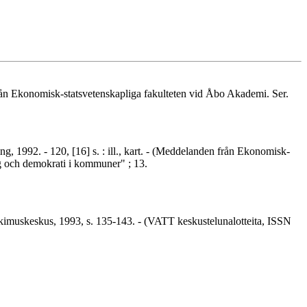
 från Ekonomisk-statsvetenskapliga fakulteten vid Åbo Akademi. Ser.
g, 1992. - 120, [16] s. : ill., kart. - (Meddelanden från Ekonomisk-
ng och demokrati i kommuner" ; 13.
 tutkimuskeskus, 1993, s. 135-143. - (VATT keskustelunalotteita, ISSN