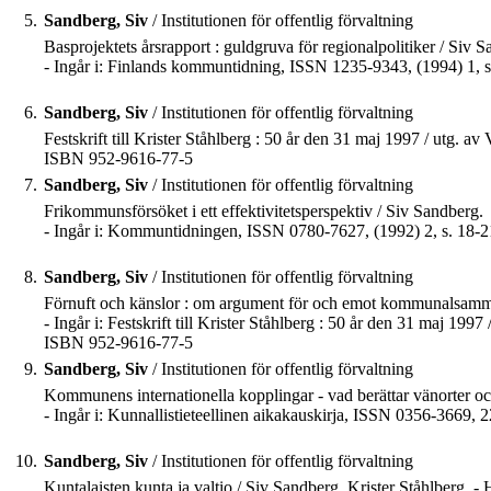
5.
Sandberg, Siv
/ Institutionen för offentlig förvaltning
Basprojektets årsrapport : guldgruva för regionalpolitiker / Siv 
- Ingår i: Finlands kommuntidning, ISSN 1235-9343, (1994) 1, s
6.
Sandberg, Siv
/ Institutionen för offentlig förvaltning
Festskrift till Krister Ståhlberg : 50 år den 31 maj 1997 / utg. a
ISBN 952-9616-77-5
7.
Sandberg, Siv
/ Institutionen för offentlig förvaltning
Frikommunsförsöket i ett effektivitetsperspektiv / Siv Sandberg.
- Ingår i: Kommuntidningen, ISSN 0780-7627, (1992) 2, s. 18-2
8.
Sandberg, Siv
/ Institutionen för offentlig förvaltning
Förnuft och känslor : om argument för och emot kommunalsamm
- Ingår i: Festskrift till Krister Ståhlberg : 50 år den 31 maj 1
ISBN 952-9616-77-5
9.
Sandberg, Siv
/ Institutionen för offentlig förvaltning
Kommunens internationella kopplingar - vad berättar vänorter 
- Ingår i: Kunnallistieteellinen aikakauskirja, ISSN 0356-3669, 2
10.
Sandberg, Siv
/ Institutionen för offentlig förvaltning
Kuntalaisten kunta ja valtio / Siv Sandberg, Krister Ståhlberg. -