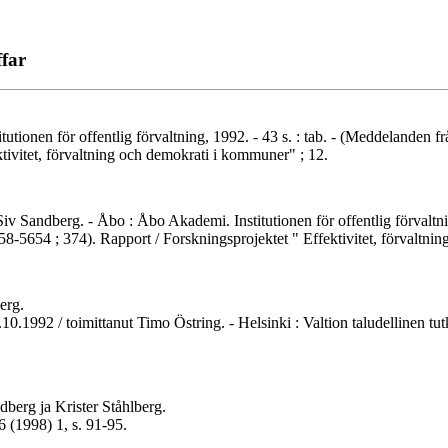
ffar
utionen för offentlig förvaltning, 1992. - 43 s. : tab. - (Meddelanden
ivitet, förvaltning och demokrati i kommuner" ; 12.
iv Sandberg. - Åbo : Åbo Akademi. Institutionen för offentlig förvaltnin
8-5654 ; 374). Rapport / Forskningsprojektet " Effektivitet, förvaltni
erg.
3.10.1992 / toimittanut Timo Östring. - Helsinki : Valtion taludellinen
dberg ja Krister Ståhlberg.
6 (1998) 1, s. 91-95.