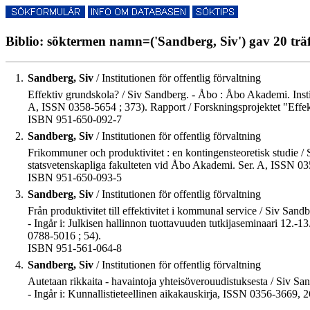
Biblio: söktermen namn=('Sandberg, Siv') gav 20 trä
1.
Sandberg, Siv
/ Institutionen för offentlig förvaltning
Effektiv grundskola? / Siv Sandberg. - Åbo : Åbo Akademi. Instit
A, ISSN 0358-5654 ; 373). Rapport / Forskningsprojektet "Effekt
ISBN 951-650-092-7
2.
Sandberg, Siv
/ Institutionen för offentlig förvaltning
Frikommuner och produktivitet : en kontingensteoretisk studie / S
statsvetenskapliga fakulteten vid Åbo Akademi. Ser. A, ISSN 035
ISBN 951-650-093-5
3.
Sandberg, Siv
/ Institutionen för offentlig förvaltning
Från produktivitet till effektivitet i kommunal service / Siv Sandb
- Ingår i: Julkisen hallinnon tuottavuuden tutkijaseminaari 12.-1
0788-5016 ; 54).
ISBN 951-561-064-8
4.
Sandberg, Siv
/ Institutionen för offentlig förvaltning
Autetaan rikkaita - havaintoja yhteisöverouudistuksesta / Siv San
- Ingår i: Kunnallistieteellinen aikakauskirja, ISSN 0356-3669, 2