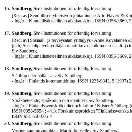
16.
Sandberg, Siv
/ Institutionen för offentlig förvaltning
[Rec. av] Seudullisen yhteistyön johtaminen / Arto Haveri & Kai
- Ingår i: Kunnallistieteellinen aikakauskirja, ISSN 0356-3669, 2
17.
Sandberg, Siv
/ Institutionen för offentlig förvaltning
[Rec. av] Sosiaali- ja terveysalan yrittäjyys / Anne Kovalainen
[och] Sosiaalipalveluyrittäjän muotokuva : tutkimus sosiaali- ja 
Siv Sandberg.
- Ingår i: Kunnallistieteellinen aikakauskirja, ISSN 0356-3669, 2
18.
Sandberg, Siv
/ Institutionen för offentlig förvaltning
Slå ihop eller hålla isär / Siv Sandberg.
- Ingår i: Finlands kommuntidning, ISSN 1235-9343, 5 (1997) 2,
19.
Sandberg, Siv
/ Institutionen för offentlig förvaltning
Språkbeteende, språkmiljö och identitet / Siv Sandberg.
- Ingår i: Finlandssvensk identitet och kultur / Krister Ståhlbe
ISSN 0358-5654 ; 441). Forskningsprojektet "Finlandssvenska kul
ISBN 951-650-605-4
20.
Sandberg, Siv
/ Institutionen för offentlig förvaltning
Vastine kaupunginjohtaja Martti Ilmoselle / Siv Sandberg.