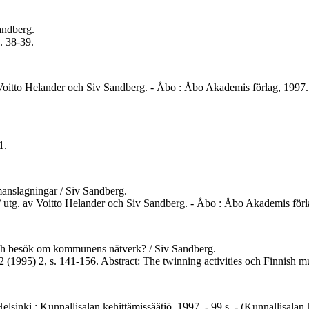
Sandberg.
. 38-39.
v Voitto Helander och Siv Sandberg. - Åbo : Åbo Akademis förlag, 1997. - 
1.
anslagningar / Siv Sandberg.
997 / utg. av Voitto Helander och Siv Sandberg. - Åbo : Åbo Akademis för
och besök om kommunens nätverk? / Siv Sandberg.
2 (1995) 2, s. 141-156. Abstract: The twinning activities och Finnish mu
 Helsinki : Kunnallisalan kehittämissäätiö, 1997. - 99 s. - (Kunnallisala