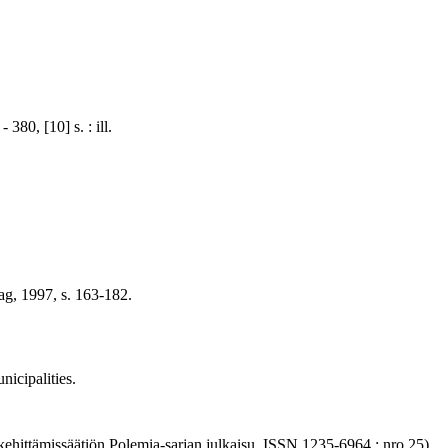
380, [10] s. : ill.
lag, 1997, s. 163-182.
nicipalities.
n kehittämissäätiön Polemia-sarjan julkaisu, ISSN 1235-6964 ; nro 25).