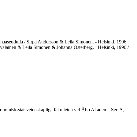
t maaseudulla / Sirpa Andersson & Leila Simonen. - Helsinki, 1996
e Kovalainen & Leila Simonen & Johanna Österberg. - Helsinki, 1996 /
 Ekonomisk-statsvetenskapliga fakulteten vid Åbo Akademi. Ser. A,