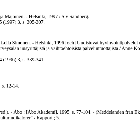
ja Majoinen. - Helsinki, 1997 / Siv Sandberg.
5 (1997) 3, s. 305-307.
 & Leila Simonen. - Helsinki, 1996 [och] Uudistuvat hyvinvointipalvelu
terveysalan uusyrittäjistä ja vaihtoehtoisista palveluntuottajista / Ann
4 (1996) 3, s. 339-341.
 s. 12-14.
rg (red.). - Åbo : [Åbo Akademi], 1995, s. 77-104. - (Meddelanden från
turindikatorer" / Rapport ; 5.