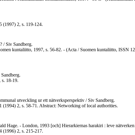
5 (1997) 2, s. 119-124.
ta? / Siv Sandberg.
 : Suomen kuntaliitto, 1997, s. 56-82. - (Acta / Suomen kuntaliitto, IS
 Sandberg.
 s. 18-19.
ommunal utveckling ur ett nätverksperspektiv / Siv Sandberg.
1 (1994) 2, s. 58-71. Abstract: Networking of local authorities.
rald Hage. - London, 1993 [och] Hierarkiernas harakiri : leve nätverke
4 (1996) 2, s. 215-217.