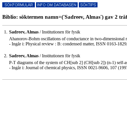
Biblio: söktermen namn=('Sadreev, Almas') gav 2 trä
1.
Sadreev, Almas
/ Institutionen för fysik
Ahanorov-Bohm oscillations of conductance in two-dimensional ri
- Ingår i: Physical review : B: condensed matter, ISSN 0163-1829,
2.
Sadreev, Almas
/ Institutionen för fysik
P-T diagrams of the system of CH[sub 2] (CH[sub 2]) (n-1) self-a
- Ingår i: Journal of chemical physics, ISSN 0021-9606, 107 (1997