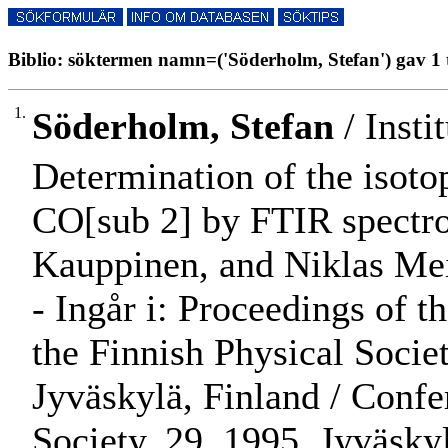
Biblio: söktermen namn=('Söderholm, Stefan') gav 1 
1.
Söderholm, Stefan
/ Insti
Determination of the isoto
CO[sub 2] by FTIR spectro
Kauppinen, and Niklas Me
- Ingår i: Proceedings of
the Finnish Physical Socie
Jyväskylä, Finland / Confe
Society. 29. 1995. Jyväskyl