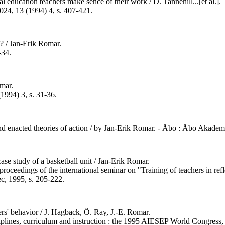
l education teachers make sence of their work / D. Tannehill...[et al.].
5024, 13 (1994) 4, s. 407-421.
s? / Jan-Erik Romar.
-34.
omar.
(1994) 3, s. 31-36.
nd enacted theories of action / by Jan-Erik Romar. - Åbo : Åbo Akademis 
ase study of a basketball unit / Jan-Erik Romar.
: proceedings of the international seminar on "Training of teachers in re
ec, 1995, s. 205-222.
ers' behavior / J. Hagback, Ö. Ray, J.-E. Romar.
iplines, curriculum and instruction : the 1995 AIESEP World Congress, J