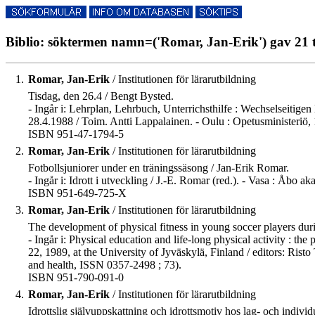
Biblio: söktermen namn=('Romar, Jan-Erik') gav 21 t
1.
Romar, Jan-Erik
/ Institutionen för lärarutbildning
Tisdag, den 26.4 / Bengt Bysted.
- Ingår i: Lehrplan, Lehrbuch, Unterrichsthilfe : Wechselseitigen
28.4.1988 / Toim. Antti Lappalainen. - Oulu : Opetusministeriö, 
ISBN 951-47-1794-5
2.
Romar, Jan-Erik
/ Institutionen för lärarutbildning
Fotbollsjuniorer under en träningssäsong / Jan-Erik Romar.
- Ingår i: Idrott i utveckling / J.-E. Romar (red.). - Vasa : Åbo
ISBN 951-649-725-X
3.
Romar, Jan-Erik
/ Institutionen för lärarutbildning
The development of physical fitness in young soccer players dur
- Ingår i: Physical education and life-long physical activity : 
22, 1989, at the University of Jyväskylä, Finland / editors: Risto
and health, ISSN 0357-2498 ; 73).
ISBN 951-790-091-0
4.
Romar, Jan-Erik
/ Institutionen för lärarutbildning
Idrottslig självuppskattning och idrottsmotiv hos lag- och individ