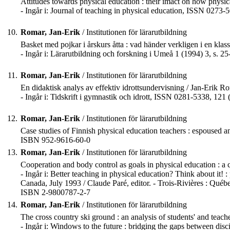
Attitudes towards physical education : their imact on how physica
- Ingår i: Journal of teaching in physical education, ISSN 0273-
10.
Romar, Jan-Erik
/ Institutionen för lärarutbildning
Basket med pojkar i årskurs åtta : vad händer verkligen i en klas
- Ingår i: Lärarutbildning och forskning i Umeå 1 (1994) 3, s. 25
11.
Romar, Jan-Erik
/ Institutionen för lärarutbildning
En didaktisk analys av effektiv idrottsundervisning / Jan-Erik R
- Ingår i: Tidskrift i gymnastik och idrott, ISSN 0281-5338, 121 
12.
Romar, Jan-Erik
/ Institutionen för lärarutbildning
Case studies of Finnish physical education teachers : espoused a
ISBN 952-9616-60-0
13.
Romar, Jan-Erik
/ Institutionen för lärarutbildning
Cooperation and body control as goals in physical education : a c
- Ingår i: Better teaching in physical education? Think about it! 
Canada, July 1993 / Claude Paré, editor. - Trois-Rivières : Québ
ISBN 2-9800787-2-7
14.
Romar, Jan-Erik
/ Institutionen för lärarutbildning
The cross country ski ground : an analysis of students' and teach
- Ingår i: Windows to the future : bridging the gaps between disc