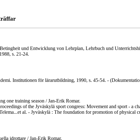
räffar
 Betingheit und Entwicklung von Lehrplan, Lehrbuch und Unterrichtshilfe
1988, s. 21-24.
 akademi. Institutionen för lärarutbildning, 1990, s. 45-54. - (Dokumenta
ing one training season / Jan-Erik Romar.
the proceedings of the Jyväskylä sport congress: Movement and sport - a 
 Telema...et al. - Jyväskylä : The foundation for promotion of physical c
uella idrottare / Jan-Erik Romar.