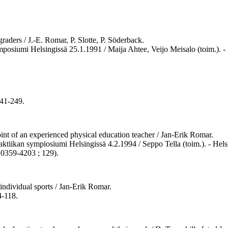
raders / J.-E. Romar, P. Slotte, P. Söderback.
ymposiumi Helsingissä 25.1.1991 / Maija Ahtee, Veijo Meisalo (toim.). -
.
241-249.
int of an experienced physical education teacher / Jan-Erik Romar.
daktiikan sympiosiumi Helsingissä 4.2.1994 / Seppo Tella (toim.). - Helsi
 0359-4203 ; 129).
individual sports / Jan-Erik Romar.
4-118.