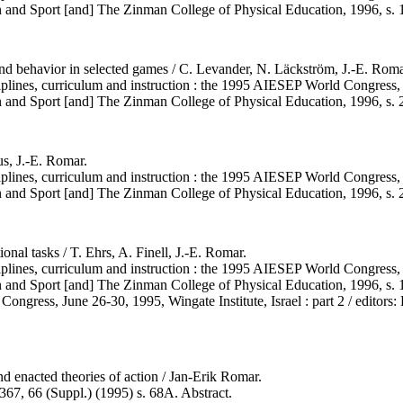
on and Sport [and] The Zinman College of Physical Education, 1996, s. 
nd behavior in selected games / C. Levander, N. Läckström, J.-E. Roma
iplines, curriculum and instruction : the 1995 AIESEP World Congress, J
on and Sport [and] The Zinman College of Physical Education, 1996, s. 
us, J.-E. Romar.
iplines, curriculum and instruction : the 1995 AIESEP World Congress, J
on and Sport [and] The Zinman College of Physical Education, 1996, s. 
onal tasks / T. Ehrs, A. Finell, J.-E. Romar.
iplines, curriculum and instruction : the 1995 AIESEP World Congress, J
on and Sport [and] The Zinman College of Physical Education, 1996, s. 
ngress, June 26-30, 1995, Wingate Institute, Israel : part 2 / editors: R
nd enacted theories of action / Jan-Erik Romar.
1367, 66 (Suppl.) (1995) s. 68A. Abstract.