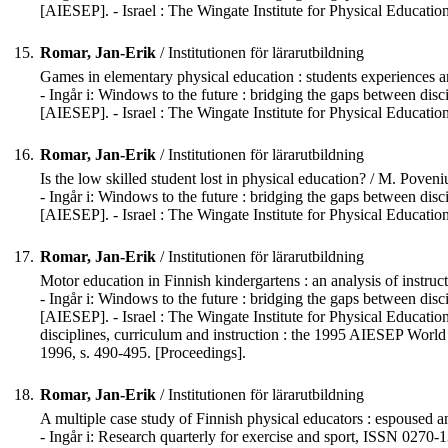
[AIESEP]. - Israel : The Wingate Institute for Physical Educati
15.
Romar, Jan-Erik
/ Institutionen för lärarutbildning
Games in elementary physical education : students experiences a
- Ingår i: Windows to the future : bridging the gaps between disc
[AIESEP]. - Israel : The Wingate Institute for Physical Educati
16.
Romar, Jan-Erik
/ Institutionen för lärarutbildning
Is the low skilled student lost in physical education? / M. Poveni
- Ingår i: Windows to the future : bridging the gaps between disc
[AIESEP]. - Israel : The Wingate Institute for Physical Educati
17.
Romar, Jan-Erik
/ Institutionen för lärarutbildning
Motor education in Finnish kindergartens : an analysis of instructi
- Ingår i: Windows to the future : bridging the gaps between disc
[AIESEP]. - Israel : The Wingate Institute for Physical Educati
disciplines, curriculum and instruction : the 1995 AIESEP World Co
1996, s. 490-495. [Proceedings].
18.
Romar, Jan-Erik
/ Institutionen för lärarutbildning
A multiple case study of Finnish physical educators : espoused a
- Ingår i: Research quarterly for exercise and sport, ISSN 0270-