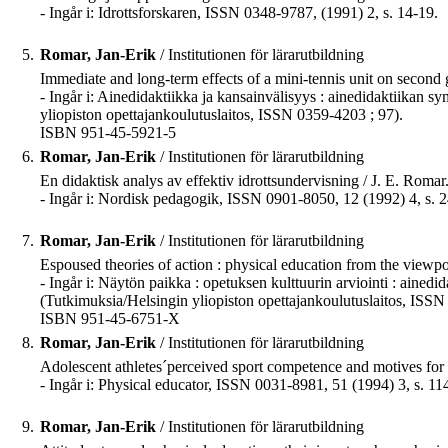
- Ingår i: Idrottsforskaren, ISSN 0348-9787, (1991) 2, s. 14-19.
5.
Romar, Jan-Erik
/ Institutionen för lärarutbildning
Immediate and long-term effects of a mini-tennis unit on second g
- Ingår i: Ainedidaktiikka ja kansainvälisyys : ainedidaktiikan s
yliopiston opettajankoulutuslaitos, ISSN 0359-4203 ; 97).
ISBN 951-45-5921-5
6.
Romar, Jan-Erik
/ Institutionen för lärarutbildning
En didaktisk analys av effektiv idrottsundervisning / J. E. Romar
- Ingår i: Nordisk pedagogik, ISSN 0901-8050, 12 (1992) 4, s. 
7.
Romar, Jan-Erik
/ Institutionen för lärarutbildning
Espoused theories of action : physical education from the viewpo
- Ingår i: Näytön paikka : opetuksen kulttuurin arviointi : ainedi
(Tutkimuksia/Helsingin yliopiston opettajankoulutuslaitos, ISSN
ISBN 951-45-6751-X
8.
Romar, Jan-Erik
/ Institutionen för lärarutbildning
Adolescent athletes´perceived sport competence and motives for 
- Ingår i: Physical educator, ISSN 0031-8981, 51 (1994) 3, s. 11
9.
Romar, Jan-Erik
/ Institutionen för lärarutbildning