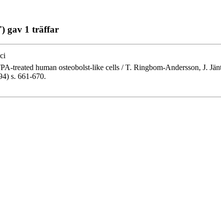
 gav 1 träffar
ci
f TPA-treated human osteobolst-like cells / T. Ringbom-Andersson, J. Jä
94) s. 661-670.