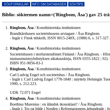
Biblio: söktermen namn=('Ringbom, Åsa') gav 25 trä
1.
Ringbom, Åsa
/ Konsthistoriska institutionen
Brandkårshusen societetshusens arvtagare / Åsa Ringbom.
- Ingår i: Finsk tidskrift, ISSN 0015-248X, (1988) 6, s. 317-327.
2.
Ringbom, Åsa
/ Konsthistoriska institutionen
Societetshusen i storfurstendömet Finland / Åsa Ringbom. - Hfors 
muinasmuistoyhdistyksen aikakauskirja, ISSN 0355-1822 ; 92).
ISBN 951-9056-83-1
3.
Ringbom, Åsa
/ Konsthistoriska institutionen
Carl Ludvig Engel och societetshus / Åsa Ringbom.
- Ingår i: Carl Ludvig Engel 1778-1840 : näyttely Helsingin Tuom
1990, s. 212-223.
UDK 72.071 Engel
4.
Ringbom, Åsa
/ Konsthistoriska institutionen
Boethius Murenius : en åländsk ikonoklast? / Åsa Ringbom.
- Ingår i: Tro og bilde i Norden i Reformasjonens århundrade : f