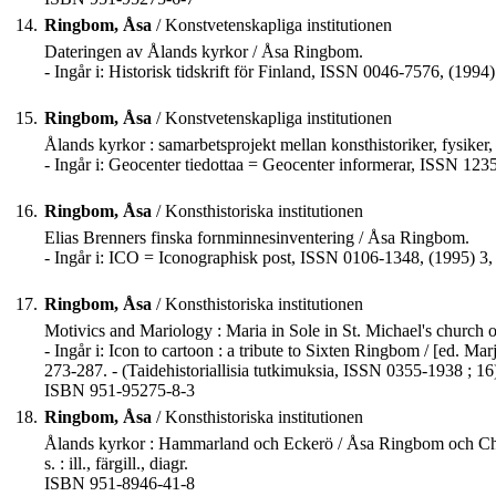
14.
Ringbom, Åsa
/ Konstvetenskapliga institutionen
Dateringen av Ålands kyrkor / Åsa Ringbom.
- Ingår i: Historisk tidskrift för Finland, ISSN 0046-7576, (1994)
15.
Ringbom, Åsa
/ Konstvetenskapliga institutionen
Ålands kyrkor : samarbetsprojekt mellan konsthistoriker, fysike
- Ingår i: Geocenter tiedottaa = Geocenter informerar, ISSN 1235
16.
Ringbom, Åsa
/ Konsthistoriska institutionen
Elias Brenners finska fornminnesinventering / Åsa Ringbom.
- Ingår i: ICO = Iconographisk post, ISSN 0106-1348, (1995) 3, 
17.
Ringbom, Åsa
/ Konsthistoriska institutionen
Motivics and Mariology : Maria in Sole in St. Michael's church
- Ingår i: Icon to cartoon : a tribute to Sixten Ringbom / [ed. M
273-287. - (Taidehistoriallisia tutkimuksia, ISSN 0355-1938 ; 16
ISBN 951-95275-8-3
18.
Ringbom, Åsa
/ Konsthistoriska institutionen
Ålands kyrkor : Hammarland och Eckerö / Åsa Ringbom och Chri
s. : ill., färgill., diagr.
ISBN 951-8946-41-8