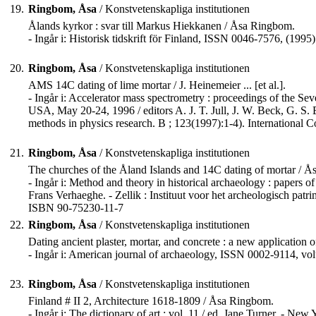
19.
Ringbom, Åsa
/ Konstvetenskapliga institutionen
Ålands kyrkor : svar till Markus Hiekkanen / Åsa Ringbom.
- Ingår i: Historisk tidskrift för Finland, ISSN 0046-7576, (1995)
20.
Ringbom, Åsa
/ Konstvetenskapliga institutionen
AMS 14C dating of lime mortar / J. Heinemeier ... [et al.].
- Ingår i: Accelerator mass spectrometry : proceedings of the S
USA, May 20-24, 1996 / editors A. J. T. Jull, J. W. Beck, G. S.
methods in physics research. B ; 123(1997):1-4). International 
21.
Ringbom, Åsa
/ Konstvetenskapliga institutionen
The churches of the Åland Islands and 14C dating of mortar / 
- Ingår i: Method and theory in historical archaeology : papers
Frans Verhaeghe. - Zellik : Instituut voor het archeologisch patri
ISBN 90-75230-11-7
22.
Ringbom, Åsa
/ Konstvetenskapliga institutionen
Dating ancient plaster, mortar, and concrete : a new applicatio
- Ingår i: American journal of archaeology, ISSN 0002-9114, vo
23.
Ringbom, Åsa
/ Konstvetenskapliga institutionen
Finland # II 2, Architecture 1618-1809 / Åsa Ringbom.
- Ingår i: The dictionary of art : vol. 11 / ed. Jane Turner. - New