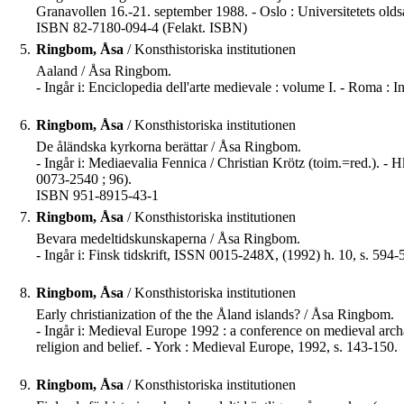
Granavollen 16.-21. september 1988. - Oslo : Universitetets old
ISBN 82-7180-094-4 (Felakt. ISBN)
5.
Ringbom, Åsa
/ Konsthistoriska institutionen
Aaland / Åsa Ringbom.
- Ingår i: Enciclopedia dell'arte medievale : volume I. - Roma : I
6.
Ringbom, Åsa
/ Konsthistoriska institutionen
De åländska kyrkorna berättar / Åsa Ringbom.
- Ingår i: Mediaevalia Fennica / Christian Krötz (toim.=red.). - H
0073-2540 ; 96).
ISBN 951-8915-43-1
7.
Ringbom, Åsa
/ Konsthistoriska institutionen
Bevara medeltidskunskaperna / Åsa Ringbom.
- Ingår i: Finsk tidskrift, ISSN 0015-248X, (1992) h. 10, s. 594-
8.
Ringbom, Åsa
/ Konsthistoriska institutionen
Early christianization of the the Åland islands? / Åsa Ringbom.
- Ingår i: Medieval Europe 1992 : a conference on medieval archa
religion and belief. - York : Medieval Europe, 1992, s. 143-150.
9.
Ringbom, Åsa
/ Konsthistoriska institutionen