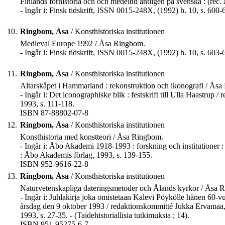
Finlands förhistoria och och medeltid äntligen på svenska : (rec
- Ingår i: Finsk tidskrift, ISSN 0015-248X, (1992) h. 10, s. 600-
10.
Ringbom, Åsa
/ Konsthistoriska institutionen
Medieval Europe 1992 / Åsa Ringbom.
- Ingår i: Finsk tidskrift, ISSN 0015-248X, (1992) h. 10, s. 603-
11.
Ringbom, Åsa
/ Konsthistoriska institutionen
Altarskåpet i Hammarland : rekonstruktion och ikonografi / Ås
- Ingår i: Det iconographiske blik : festskrift till Ulla Haastrup
1993, s. 111-118.
ISBN 87-88802-07-8
12.
Ringbom, Åsa
/ Konsthistoriska institutionen
Konsthistoria med konstteori / Åsa Ringbom.
- Ingår i: Åbo Akademi 1918-1993 : forskning och institutioner :
: Åbo Akademis förlag, 1993, s. 139-155.
ISBN 952-9616-22-8
13.
Ringbom, Åsa
/ Konsthistoriska institutionen
Naturvetenskapliga dateringsmetoder och Ålands kyrkor / Åsa 
- Ingår i: Juhlakirja joka omistetaan Kalevi Pöykölle hänen 60-v
årsdag den 9 oktober 1993 / redaktionskommitté Jukka Ervamaa, T
1993, s. 27-35. - (Taidehistoriallisia tutkimuksia ; 14).
ISBN 951-95275-6-7