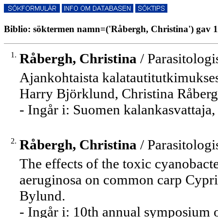
Biblio: söktermen namn=('Råbergh, Christina') gav 1
1.
Råbergh, Christina
/ Parasitologis
Ajankohtaista kalatautitutkimuksest
Harry Björklund, Christina Råberg
- Ingår i: Suomen kalankasvattaja
2.
Råbergh, Christina
/ Parasitologis
The effects of the toxic cyanobact
aeruginosa on common carp Cyprinu
Bylund.
- Ingår i: 10th annual symposium 