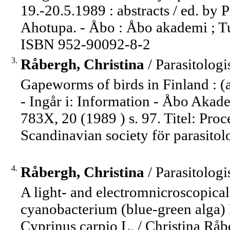
19.-20.5.1989 : abstracts / ed. b
Ahotupa. - Åbo : Åbo akademi ; Tur
ISBN 952-90092-8-2
3.
Råbergh, Christina
/ Parasitologis
Gapeworms of birds in Finland : (ab
- Ingår i: Information - Åbo Akade
783X, 20 (1989 ) s. 97. Titel: Pr
Scandinavian society för parasito
4.
Råbergh, Christina
/ Parasitologis
A light- and electromnicroscopical 
cyanobacterium (blue-green alga)
Cyprinus carpio L. / Christina Rå