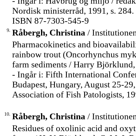
- Ingår i: Havbrug og miljö / reda
Nordisk ministerråd, 1991, s. 284
ISBN 87-7303-545-9
9.
Råbergh, Christina
/ Institutione
Pharmacokinetics and bioavailabili
rainbow trout (Oncorhynchus mykis
farm sediments / Harry Björklund
- Ingår i: Fifth International Confe
Budapest, Hungary, August 25-29, 
Association of Fish Patologists, 19
10.
Råbergh, Christina
/ Institutione
Residues of oxolinic acid and oxyt