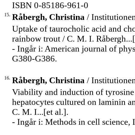
ISBN 0-85186-961-0
15.
Råbergh, Christina
/ Institutione
Uptake of taurocholic acid and cho
rainbow trout / C. M. I. Råbergh...[e
- Ingår i: American journal of ph
G380-G386.
16.
Råbergh, Christina
/ Institutione
Viability and induction of tyrosin
hepatocytes cultured on laminin a
C. M. I...[et al.].
- Ingår i: Methods in cell science