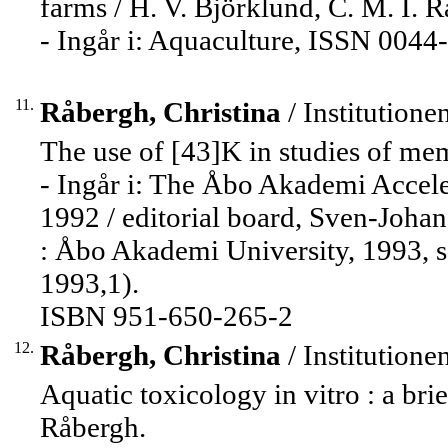
farms / H. V. Björklund, C. M. I. 
- Ingår i: Aquaculture, ISSN 0044-
11.
Råbergh, Christina
/ Institutione
The use of [43]K in studies of memb
- Ingår i: The Åbo Akademi Acceler
1992 / editorial board, Sven-Johan
: Åbo Akademi University, 1993, 
1993,1).
ISBN 951-650-265-2
12.
Råbergh, Christina
/ Institutione
Aquatic toxicology in vitro : a bri
Råbergh.