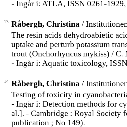
- Ingår i: ATLA, ISSN 0261-1929, 
13.
Råbergh, Christina
/ Institutione
The resin acids dehydroabietic acid
uptake and perturb potassium tran
trout (Onchorhyncus mykiss) / C. M
- Ingår i: Aquatic toxicology, IS
14.
Råbergh, Christina
/ Institutione
Testing of toxicity in cyanobacteria 
- Ingår i: Detection methods for cy
al.]. - Cambridge : Royal Society f
publication ; No 149).