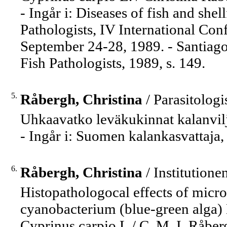
- Ingår i: Diseases of fish and she
Pathologists, IV International Con
September 24-28, 1989. - Santiag
Fish Pathologists, 1989, s. 149.
5.
Råbergh, Christina
/ Parasitologis
Uhkaavatko leväkukinnat kalanvil
- Ingår i: Suomen kalankasvattaja,
6.
Råbergh, Christina
/ Institutione
Histopathologocal effects of micro
cyanobacterium (blue-green alga)
Cyprinus carpio L / C. M. I. Råber