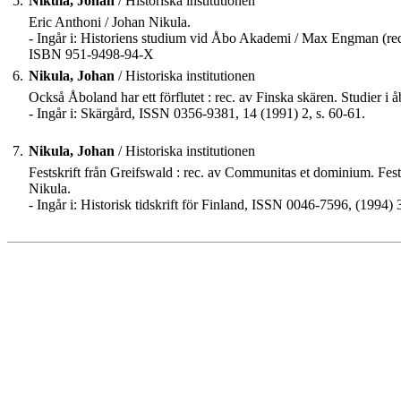
5.
Nikula, Johan
/ Historiska institutionen
Eric Anthoni / Johan Nikula.
- Ingår i: Historiens studium vid Åbo Akademi / Max Engman (red
ISBN 951-9498-94-X
6.
Nikula, Johan
/ Historiska institutionen
Också Åboland har ett förflutet : rec. av Finska skären. Studier i
- Ingår i: Skärgård, ISSN 0356-9381, 14 (1991) 2, s. 60-61.
7.
Nikula, Johan
/ Historiska institutionen
Festskrift från Greifswald : rec. av Communitas et dominium. Fes
Nikula.
- Ingår i: Historisk tidskrift för Finland, ISSN 0046-7596, (1994) 