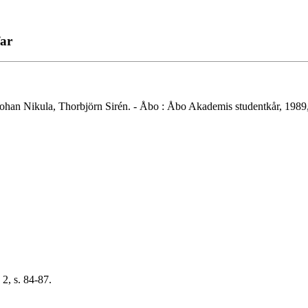
far
g, Johan Nikula, Thorbjörn Sirén. - Åbo : Åbo Akademis studentkår, 1989,
2, s. 84-87.