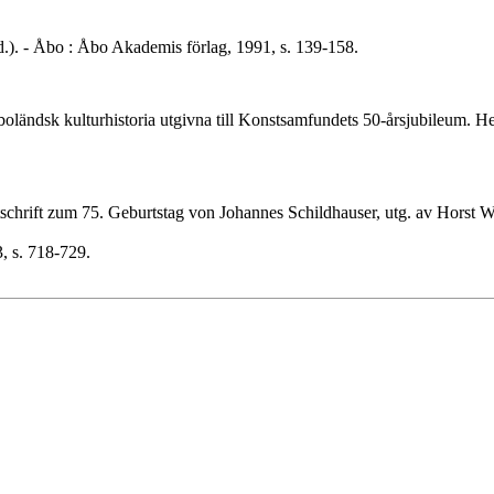
.). - Åbo : Åbo Akademis förlag, 1991, s. 139-158.
 åboländsk kulturhistoria utgivna till Konstsamfundets 50-årsjubileum. H
tschrift zum 75. Geburtstag von Johannes Schildhauser, utg. av Horst W
3, s. 718-729.