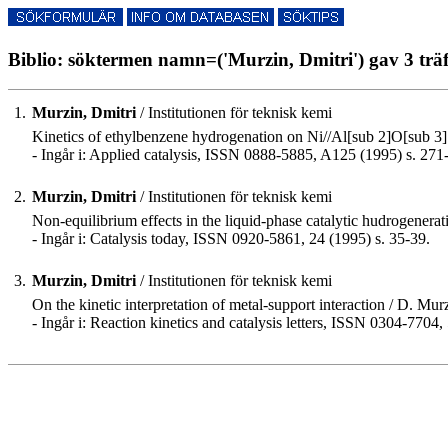
Biblio: söktermen namn=('Murzin, Dmitri') gav 3 träf
1.
Murzin, Dmitri
/ Institutionen för teknisk kemi
Kinetics of ethylbenzene hydrogenation on Ni//Al[sub 2]O[sub 3]
- Ingår i: Applied catalysis, ISSN 0888-5885, A125 (1995) s. 271
2.
Murzin, Dmitri
/ Institutionen för teknisk kemi
Non-equilibrium effects in the liquid-phase catalytic hudrogenera
- Ingår i: Catalysis today, ISSN 0920-5861, 24 (1995) s. 35-39.
3.
Murzin, Dmitri
/ Institutionen för teknisk kemi
On the kinetic interpretation of metal-support interaction / D. Mur
- Ingår i: Reaction kinetics and catalysis letters, ISSN 0304-7704,