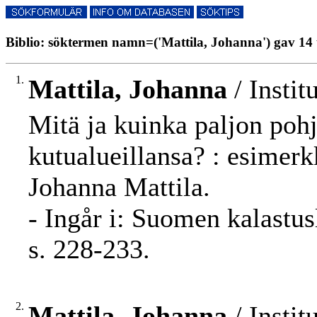
Biblio: söktermen namn=('Mattila, Johanna') gav 14 
1.
Mattila, Johanna
/ Instit
Mitä ja kuinka paljon pohj
kutualueillansa? : esimer
Johanna Mattila.
- Ingår i: Suomen kalastu
s. 228-233.
2.
Mattila, Johanna
/ Instit