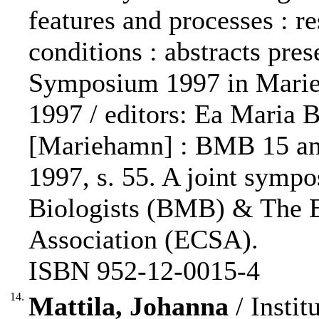
features and processes : r
conditions : abstracts pr
Symposium 1997 in Marieh
1997 / editors: Ea Maria 
[Mariehamn] : BMB 15 a
1997, s. 55. A joint symp
Biologists (BMB) & The E
Association (ECSA).
ISBN 952-12-0015-4
14.
Mattila, Johanna
/ Instit