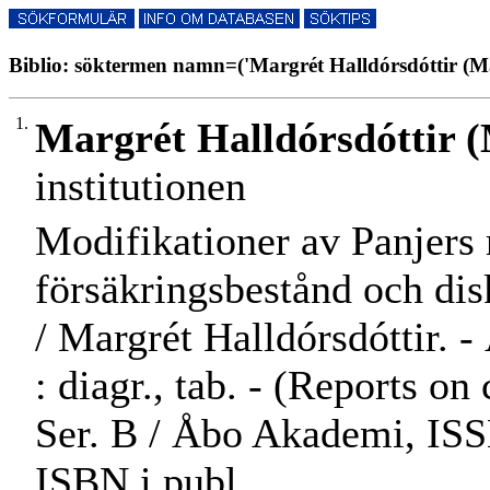
Biblio: söktermen namn=('Margrét Halldórsdóttir (Mar
1.
Margrét Halldórsdóttir 
institutionen
Modifikationer av Panjers 
försäkringsbestånd och dis
/ Margrét Halldórsdóttir. 
: diagr., tab. - (Reports 
Ser. B / Åbo Akademi, ISSN
ISBN i publ.