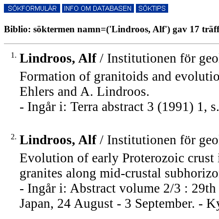
Biblio: söktermen namn=('Lindroos, Alf') gav 17 träf
1.
Lindroos, Alf
/ Institutionen för ge
Formation of granitoids and evolutio
Ehlers and A. Lindroos.
- Ingår i: Terra abstract 3 (1991) 1, s
2.
Lindroos, Alf
/ Institutionen för ge
Evolution of early Proterozoic crust
granites along mid-crustal subhorizo
- Ingår i: Abstract volume 2/3 : 29t
Japan, 24 August - 3 September. - Ky