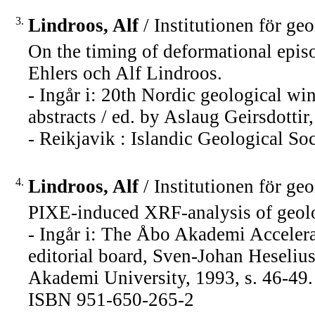
3.
Lindroos, Alf
/ Institutionen för ge
On the timing of deformational epis
Ehlers och Alf Lindroos.
- Ingår i: 20th Nordic geological wi
abstracts / ed. by Aslaug Geirsdotti
- Reikjavik : Islandic Geological Soc
4.
Lindroos, Alf
/ Institutionen för ge
PIXE-induced XRF-analysis of geologi
- Ingår i: The Åbo Akademi Accelera
editorial board, Sven-Johan Heselius
Akademi University, 1993, s. 46-49
ISBN 951-650-265-2