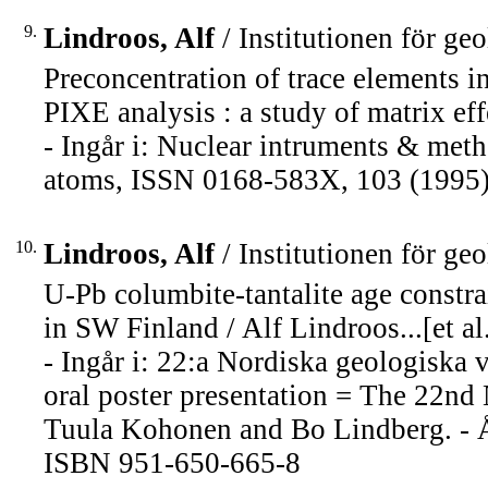
9.
Lindroos, Alf
/ Institutionen för ge
Preconcentration of trace elements i
PIXE analysis : a study of matrix effec
- Ingår i: Nuclear intruments & meth
atoms, ISSN 0168-583X, 103 (1995)
10.
Lindroos, Alf
/ Institutionen för ge
U-Pb columbite-tantalite age constra
in SW Finland / Alf Lindroos...[et al.
- Ingår i: 22:a Nordiska geologiska v
oral poster presentation = The 22nd
Tuula Kohonen and Bo Lindberg. - Å
ISBN 951-650-665-8