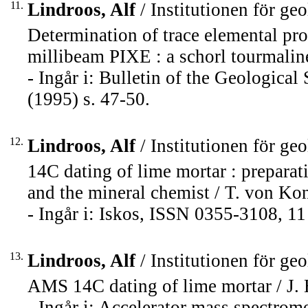
11.
Lindroos, Alf
/ Institutionen för ge
Determination of trace elemental pro
millibeam PIXE : a schorl tourmaline 
- Ingår i: Bulletin of the Geologica
(1995) s. 47-50.
12.
Lindroos, Alf
/ Institutionen för ge
14C dating of lime mortar : preparati
and the mineral chemist / T. von Ko
- Ingår i: Iskos, ISSN 0355-3108, 11
13.
Lindroos, Alf
/ Institutionen för ge
AMS 14C dating of lime mortar / J. He
- Ingår i: Accelerator mass spectrom