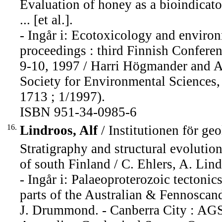
Evaluation of honey as a bioindicato
... [et al.].
- Ingår i: Ecotoxicology and environ
proceedings : third Finnish Confere
9-10, 1997 / Harri Högmander and Ai
Society for Environmental Sciences,
1713 ; 1/1997).
ISBN 951-34-0985-6
16.
Lindroos, Alf
/ Institutionen för ge
Stratigraphy and structural evolutio
of south Finland / C. Ehlers, A. Lind
- Ingår i: Palaeoproterozoic tectonic
parts of the Australian & Fennoscan
J. Drummond. - Canberra City : AGS