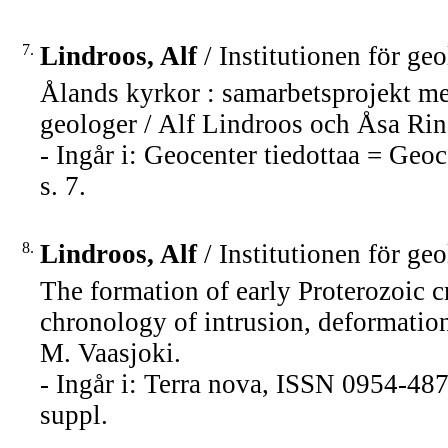
7.
Lindroos, Alf
/ Institutionen för ge
Ålands kyrkor : samarbetsprojekt mel
geologer / Alf Lindroos och Åsa Ri
- Ingår i: Geocenter tiedottaa = Geo
s. 7.
8.
Lindroos, Alf
/ Institutionen för ge
The formation of early Proterozoic cr
chronology of intrusion, deformatio
M. Vaasjoki.
- Ingår i: Terra nova, ISSN 0954-4879
suppl.