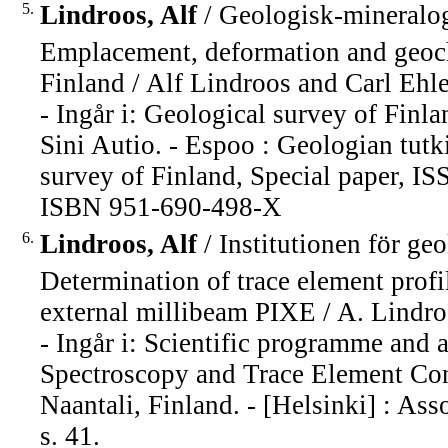
5.
Lindroos, Alf
/ Geologisk-mineralog
Emplacement, deformation and geoch
Finland / Alf Lindroos and Carl Ehle
- Ingår i: Geological survey of Finla
Sini Autio. - Espoo : Geologian tut
survey of Finland, Special paper, I
ISBN 951-690-498-X
6.
Lindroos, Alf
/ Institutionen för ge
Determination of trace element profi
external millibeam PIXE / A. Lindroos
- Ingår i: Scientific programme and 
Spectroscopy and Trace Element Con
Naantali, Finland. - [Helsinki] : As
s. 41.