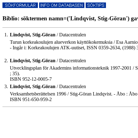
Biblio: söktermen namn=('Lindqvist, Stig-Göran') gav
1.
Lindqvist, Stig-Göran
/ Datacentralen
Turun korkeakoulujen alueverkon käyttökokemuksia / Esa Aarnio..
- Ingår i: Korkeakoulujen ATK-uutiset, ISSN 0359-2634, (1988) 3
2.
Lindqvist, Stig-Göran
/ Datacentralen
Utvecklingsplan för Akademins informationsteknik 1997-2001 / Sti
; 35).
ISBN 952-12-0005-7
3.
Lindqvist, Stig-Göran
/ Datacentralen
Verksamhetsberättelsen 1996 / Stig-Göran Lindqvist. - Åbo : Åbo
ISBN 951-650-959-2