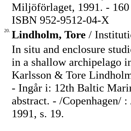
Miljöförlaget, 1991. - 160 s
ISBN 952-9512-04-X
20.
Lindholm, Tore
/ Institut
In situ and enclosure stud
in a shallow archipelago 
Karlsson & Tore Lindholm
- Ingår i: 12th Baltic Mar
abstract. - /Copenhagen/ :
1991, s. 19.