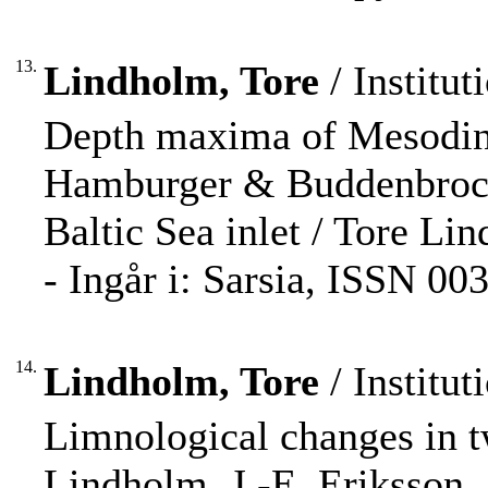
13.
Lindholm, Tore
/ Institut
Depth maxima of Mesodi
Hamburger & Buddenbrock 
Baltic Sea inlet / Tore Li
- Ingår i: Sarsia, ISSN 00
14.
Lindholm, Tore
/ Institut
Limnological changes in tw
Lindholm, J.-E. Eriksson.