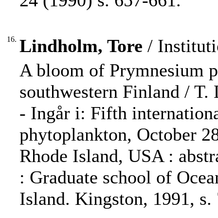
24 (1990) s. 657-661.
16.
Lindholm, Tore
/ Institut
A bloom of Prymnesium par
southwestern Finland / T.
- Ingår i: Fifth internatio
phytoplankton, October 2
Rhode Island, USA : abstra
: Graduate school of Ocea
Island. Kingston, 1991, s. 