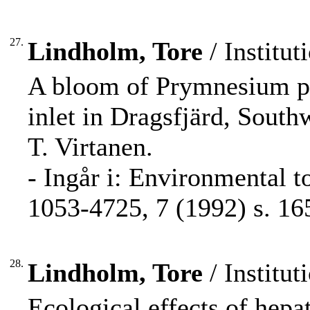
27.
Lindholm, Tore
/ Institut
A bloom of Prymnesium pa
inlet in Dragsfjärd, South
T. Virtanen.
- Ingår i: Environmental t
1053-4725, 7 (1992) s. 16
28.
Lindholm, Tore
/ Institut
Ecological effects of hepa