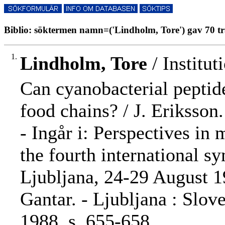
Biblio: söktermen namn=('Lindholm, Tore') gav 70 tr
1.
Lindholm, Tore
/ Institut
Can cyanobacterial peptid
food chains? / J. Eriksson.
- Ingår i: Perspectives in
the fourth international 
Ljubljana, 24-29 August 1
Gantar. - Ljubljana : Slov
1988, s. 655-658.