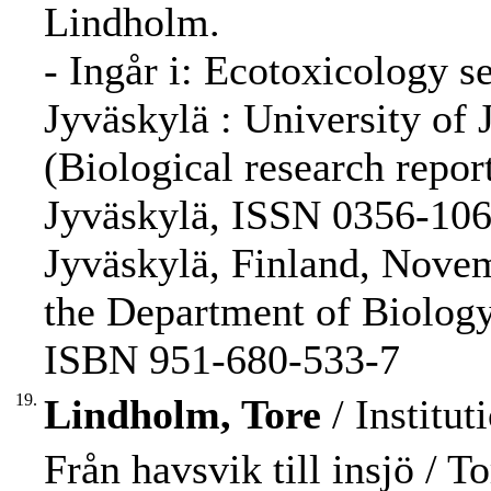
Lindholm.
- Ingår i: Ecotoxicology s
Jyväskylä : University of 
(Biological research repor
Jyväskylä, ISSN 0356-1062
Jyväskylä, Finland, Nove
the Department of Biology
ISBN 951-680-533-7
19.
Lindholm, Tore
/ Institut
Från havsvik till insjö / T