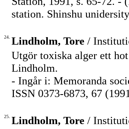
Station, 1991, s. 65-72. -
station. Shinshu unidersit
24.
Lindholm, Tore
/ Institut
Utgör toxiska alger ett hot
Lindholm.
- Ingår i: Memoranda socie
ISSN 0373-6873, 67 (1991)
25.
Lindholm, Tore
/ Institut