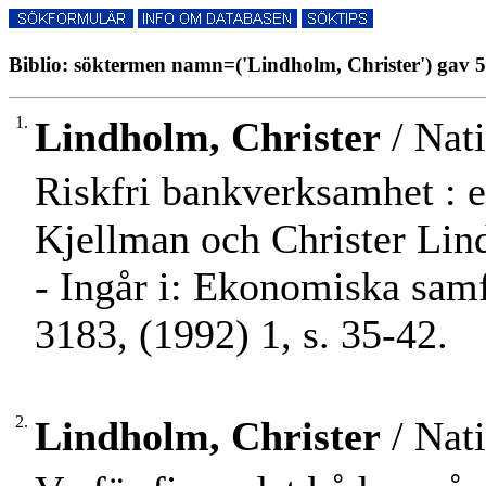
Biblio: söktermen namn=('Lindholm, Christer') gav 5 
1.
Lindholm, Christer
/ Nat
Riskfri bankverksamhet : e
Kjellman och Christer Lin
- Ingår i: Ekonomiska samf
3183, (1992) 1, s. 35-42.
2.
Lindholm, Christer
/ Nat