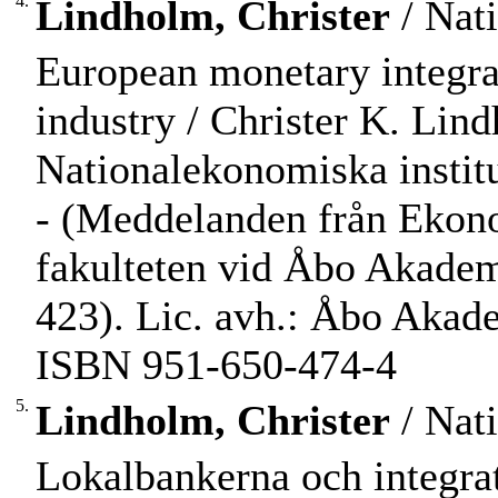
4.
Lindholm, Christer
/ Nat
European monetary integrati
industry / Christer K. Li
Nationalekonomiska institut
- (Meddelanden från Ekono
fakulteten vid Åbo Akadem
423). Lic. avh.: Åbo Akad
ISBN 951-650-474-4
5.
Lindholm, Christer
/ Nat
Lokalbankerna och integra