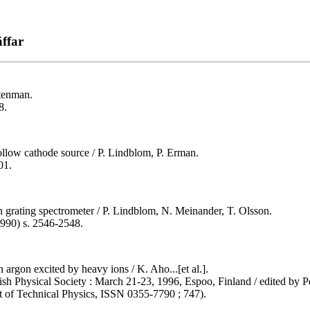
äffar
Stenman.
8.
ollow cathode source / P. Lindblom, P. Erman.
01.
 grating spectrometer / P. Lindblom, N. Meinander, T. Olsson.
1990) s. 2546-2548.
 argon excited by heavy ions / K. Aho...[et al.].
sh Physical Society : March 21-23, 1996, Espoo, Finland / edited by P
nt of Technical Physics, ISSN 0355-7790 ; 747).