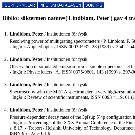
Biblio: söktermen namn=('Lindblom, Peter') gav 4 tr
1.
Lindblom, Peter
/ Institutionen för fysik
Resolwing power of multigrating spectrometers / P. Linblom, F. 
- Ingår i: Applied optics, ISSN 0003-6935, 28 (1989) s. 2542-254
2.
Lindblom, Peter
/ Institutionen för fysik
Observation of simulated emission from a simple supersonic Jet h
- Ingår i: Physic letters : A, ISSN 0375-9601, 143 (1990) s. 297-3
3.
Lindblom, Peter
/ Institutionen för fysik
Spectroscopy with the MEGA spectrometer, a very high-resolution
- Ingår i: Review of scientific instruments, ISSN 0093-4119, 61 (
4.
Lindblom, Peter
/ Institutionen för fysik
Pressure-dependent decay rates of the 3p[sup 5]4p configuration in
- Ingår i: Proceedings of the XXX Annual Conference of the Finni
s. 8.17. - (Report / Helsinki University of Technology. Departme
ISBN 951-22-3011-9