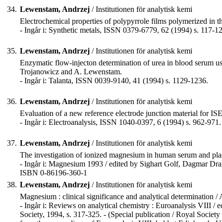
34.
Lewenstam, Andrzej
/ Institutionen för analytisk kemi
Electrochemical properties of polypyrrole films polymerized in th
- Ingår i: Synthetic metals, ISSN 0379-6779, 62 (1994) s. 117-1
35.
Lewenstam, Andrzej
/ Institutionen för analytisk kemi
Enzymatic flow-injecton determination of urea in blood serum us
Trojanowicz and A. Lewenstam.
- Ingår i: Talanta, ISSN 0039-9140, 41 (1994) s. 1129-1236.
36.
Lewenstam, Andrzej
/ Institutionen för analytisk kemi
Evaluation of a new reference electrode junction material for
- Ingår i: Electroanalysis, ISSN 1040-0397, 6 (1994) s. 962-971.
37.
Lewenstam, Andrzej
/ Institutionen för analytisk kemi
The investigation of ionized magnesium in human serum and plas
- Ingår i: Magnesium 1993 / edited by Sighart Golf, Dagmar Dral
ISBN 0-86196-360-1
38.
Lewenstam, Andrzej
/ Institutionen för analytisk kemi
Magnesium : clinical significance and analytical determination
- Ingår i: Reviews on analytical chemistry : Euroanalysis VIII 
Society, 1994, s. 317-325. - (Special publication / Royal Societ