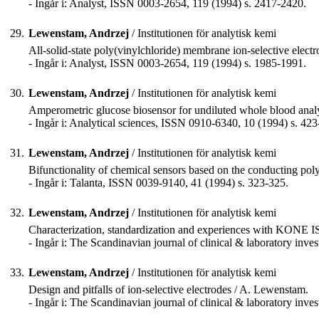
- Ingår i: Analyst, ISSN 0003-2654, 119 (1994) s. 2417-2420.
29.
Lewenstam, Andrzej
/ Institutionen för analytisk kemi
All-solid-state poly(vinylchloride) membrane ion-selective electro
- Ingår i: Analyst, ISSN 0003-2654, 119 (1994) s. 1985-1991.
30.
Lewenstam, Andrzej
/ Institutionen för analytisk kemi
Amperometric glucose biosensor for undiluted whole blood analys
- Ingår i: Analytical sciences, ISSN 0910-6340, 10 (1994) s. 423
31.
Lewenstam, Andrzej
/ Institutionen för analytisk kemi
Bifunctionality of chemical sensors based on the conducting po
- Ingår i: Talanta, ISSN 0039-9140, 41 (1994) s. 323-325.
32.
Lewenstam, Andrzej
/ Institutionen för analytisk kemi
Characterization, standardization and experiences with KONE I
- Ingår i: The Scandinavian journal of clinical & laboratory inve
33.
Lewenstam, Andrzej
/ Institutionen för analytisk kemi
Design and pitfalls of ion-selective electrodes / A. Lewenstam.
- Ingår i: The Scandinavian journal of clinical & laboratory inve