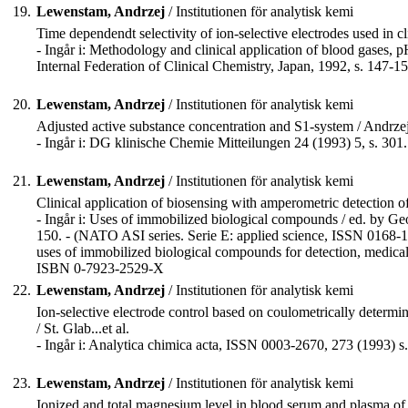
19.
Lewenstam, Andrzej
/ Institutionen för analytisk kemi
Time dependendt selectivity of ion-selective electrodes used in c
- Ingår i: Methodology and clinical application of blood gases, p
Internal Federation of Clinical Chemistry, Japan, 1992, s. 147-15
20.
Lewenstam, Andrzej
/ Institutionen för analytisk kemi
Adjusted active substance concentration and S1-system / Andrz
- Ingår i: DG klinische Chemie Mitteilungen 24 (1993) 5, s. 301.
21.
Lewenstam, Andrzej
/ Institutionen för analytisk kemi
Clinical application of biosensing with amperometric detection o
- Ingår i: Uses of immobilized biological compounds / ed. by Ge
150. - (NATO ASI series. Serie E: applied science, ISSN 0168
uses of immobilized biological compounds for detection, medical
ISBN 0-7923-2529-X
22.
Lewenstam, Andrzej
/ Institutionen för analytisk kemi
Ion-selective electrode control based on coulometrically determ
/ St. Glab...et al.
- Ingår i: Analytica chimica acta, ISSN 0003-2670, 273 (1993) s
23.
Lewenstam, Andrzej
/ Institutionen för analytisk kemi
Ionized and total magnesium level in blood serum and plasma of h