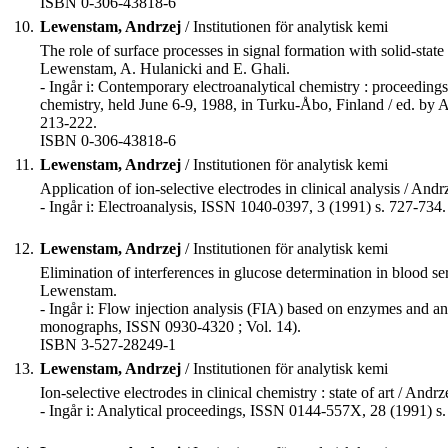
ISBN 0-306-43818-6
10.
Lewenstam, Andrzej
/ Institutionen för analytisk kemi
The role of surface processes in signal formation with solid-state
Lewenstam, A. Hulanicki and E. Ghali.
- Ingår i: Contemporary electroanalytical chemistry : proceeding
chemistry, held June 6-9, 1988, in Turku-Åbo, Finland / ed. by
213-222.
ISBN 0-306-43818-6
11.
Lewenstam, Andrzej
/ Institutionen för analytisk kemi
Application of ion-selective electrodes in clinical analysis / 
- Ingår i: Electroanalysis, ISSN 1040-0397, 3 (1991) s. 727-734.
12.
Lewenstam, Andrzej
/ Institutionen för analytisk kemi
Elimination of interferences in glucose determination in blood
Lewenstam.
- Ingår i: Flow injection analysis (FIA) based on enzymes and 
monographs, ISSN 0930-4320 ; Vol. 14).
ISBN 3-527-28249-1
13.
Lewenstam, Andrzej
/ Institutionen för analytisk kemi
Ion-selective electrodes in clinical chemistry : state of art / And
- Ingår i: Analytical proceedings, ISSN 0144-557X, 28 (1991) s