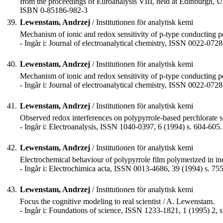
from the proceedings of Euroanalysis VIII, held at Edinburgh, 
ISBN 0-85186-982-3
39.
Lewenstam, Andrzej
/ Institutionen för analytisk kemi
Mechanism of ionic and redox sensitivity of p-type conducting p
- Ingår i: Journal of electroanalytical chemistry, ISSN 0022-0728
40.
Lewenstam, Andrzej
/ Institutionen för analytisk kemi
Mechanism of ionic and redox sensitivity of p-type conducting poly
- Ingår i: Journal of electroanalytical chemistry, ISSN 0022-0728
41.
Lewenstam, Andrzej
/ Institutionen för analytisk kemi
Observed redox interferences on polypyrrole-based perchlorate s
- Ingår i: Electroanalysis, ISSN 1040-0397, 6 (1994) s. 604-605.
42.
Lewenstam, Andrzej
/ Institutionen för analytisk kemi
Electrochemical behaviour of polypyrrole film polymerized in indi
- Ingår i: Electrochimica acta, ISSN 0013-4686, 39 (1994) s. 75
43.
Lewenstam, Andrzej
/ Institutionen för analytisk kemi
Focus the cognitive modeling to real scientist / A. Lewenstam.
- Ingår i: Foundations of science, ISSN 1233-1821, 1 (1995) 2, s