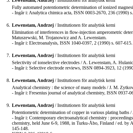
5.
Lewenstam, Andrzej
/ Institutionen för analytisk kemi
Fully automated potentiometric determination of ionized magn
- Ingår i: Analytica chimica acta, ISSN 0003-2670, 236 (1990) s
6.
Lewenstam, Andrzej
/ Institutionen för analytisk kemi
Elimination of interferences in flow-injection amperometric det
Matuszewski, M. Trojanowicz and A. Lewenstam.
- Ingår i: Electroanalysis, ISSN 1040-0397, 2 (1990) s. 607-615.
7.
Lewenstam, Andrzej
/ Institutionen för analytisk kemi
Selectivity of ionselective electrodes / A. Lewenstam, A. Hulanic
- Ingår i: Selective electrode reviews, ISSN 0894-3923, 12 (1990
8.
Lewenstam, Andrzej
/ Institutionen för analytisk kemi
Analytical chemistry : the science of many models / J. M. Zytk
- Ingår i: Fresenius journal of analytical chemistry, ISSN 0937-
9.
Lewenstam, Andrzej
/ Institutionen för analytisk kemi
Potentiometric determination of copper in various plating bath
- Ingår i: Contemporary electroanalytical chemistry : proceeding
chemistry, held June 6-9, 1988, in Turku-Åbo, Finland / ed. by
145-148.