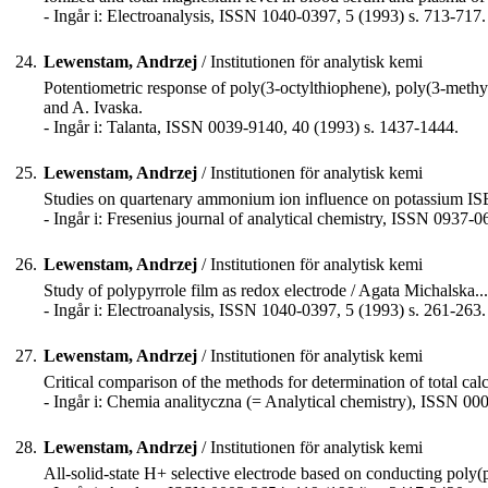
- Ingår i: Electroanalysis, ISSN 1040-0397, 5 (1993) s. 713-717.
24.
Lewenstam, Andrzej
/ Institutionen för analytisk kemi
Potentiometric response of poly(3-octylthiophene), poly(3-meth
and A. Ivaska.
- Ingår i: Talanta, ISSN 0039-9140, 40 (1993) s. 1437-1444.
25.
Lewenstam, Andrzej
/ Institutionen för analytisk kemi
Studies on quartenary ammonium ion influence on potassium IS
- Ingår i: Fresenius journal of analytical chemistry, ISSN 0937-
26.
Lewenstam, Andrzej
/ Institutionen för analytisk kemi
Study of polypyrrole film as redox electrode / Agata Michalska...e
- Ingår i: Electroanalysis, ISSN 1040-0397, 5 (1993) s. 261-263.
27.
Lewenstam, Andrzej
/ Institutionen för analytisk kemi
Critical comparison of the methods for determination of total cal
- Ingår i: Chemia analityczna (= Analytical chemistry), ISSN 00
28.
Lewenstam, Andrzej
/ Institutionen för analytisk kemi
All-solid-state H+ selective electrode based on conducting poly