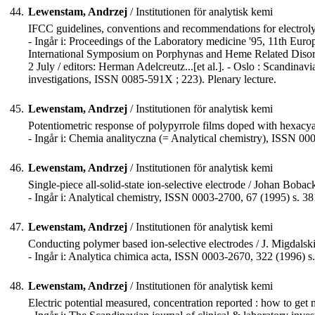
44.
Lewenstam, Andrzej
/ Institutionen för analytisk kemi
IFCC guidelines, conventions and recommendations for electroly
- Ingår i: Proceedings of the Laboratory medicine '95, 11th Eur
International Symposium on Porphynas and Heme Related Disorders
2 July / editors: Herman Adelcreutz...[et al.]. - Oslo : Scandinav
investigations, ISSN 0085-591X ; 223). Plenary lecture.
45.
Lewenstam, Andrzej
/ Institutionen för analytisk kemi
Potentiometric response of polypyrrole films doped with hexacya
- Ingår i: Chemia analityczna (= Analytical chemistry), ISSN 00
46.
Lewenstam, Andrzej
/ Institutionen för analytisk kemi
Single-piece all-solid-state ion-selective electrode / Johan Bobacka 
- Ingår i: Analytical chemistry, ISSN 0003-2700, 67 (1995) s. 3
47.
Lewenstam, Andrzej
/ Institutionen för analytisk kemi
Conducting polymer based ion-selective electrodes / J. Migdals
- Ingår i: Analytica chimica acta, ISSN 0003-2670, 322 (1996) s
48.
Lewenstam, Andrzej
/ Institutionen för analytisk kemi
Electric potential measured, concentration reported : how to g