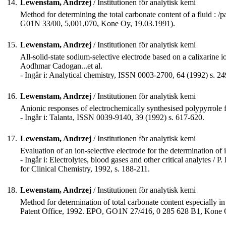
14.
Lewenstam, Andrzej
/ Institutionen för analytisk kemi
Method for determining the total carbonate content of a fluid :
G01N 33/00, 5,001,070, Kone Oy, 19.03.1991).
15.
Lewenstam, Andrzej
/ Institutionen för analytisk kemi
All-solid-state sodium-selective electrode based on a calixarine 
Aodhmar Cadogan...et al.
- Ingår i: Analytical chemistry, ISSN 0003-2700, 64 (1992) s. 2
16.
Lewenstam, Andrzej
/ Institutionen för analytisk kemi
Anionic responses of electrochemically synthesised polypyrrol
- Ingår i: Talanta, ISSN 0039-9140, 39 (1992) s. 617-620.
17.
Lewenstam, Andrzej
/ Institutionen för analytisk kemi
Evaluation of an ion-selective electrode for the determination
- Ingår i: Electrolytes, blood gases and other critical analytes /
for Clinical Chemistry, 1992, s. 188-211.
18.
Lewenstam, Andrzej
/ Institutionen för analytisk kemi
Method for determination of total carbonate content especially 
Patent Office, 1992. EPO, GO1N 27/416, 0 285 628 B1, Kone 