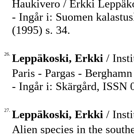
Haukivero / Erkki Leppäk
- Ingår i: Suomen kalastu
(1995) s. 34.
26.
Leppäkoski, Erkki
/ Inst
Paris - Pargas - Berghamn
- Ingår i: Skärgård, ISSN 
27.
Leppäkoski, Erkki
/ Inst
Alien species in the south