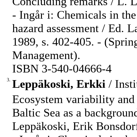
Concluding remarks / L. La
- Ingår i: Chemicals in th
hazard assessment / Ed. La
1989, s. 402-405. - (Spri
Management).
ISBN 3-540-04666-4
3.
Leppäkoski, Erkki
/ Inst
Ecosystem variability and 
Baltic Sea as a backgroun
Leppäkoski, Erik Bonsdorf