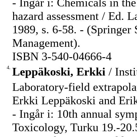
- Ingår i: Chemicals in th
hazard assessment / Ed. La
1989, s. 6-58. - (Springer
Management).
ISBN 3-540-04666-4
4.
Leppäkoski, Erkki
/ Inst
Laboratory-field extrapola
Erkki Leppäkoski and Eri
- Ingår i: 10th annual sym
Toxicology, Turku 19.-20.5