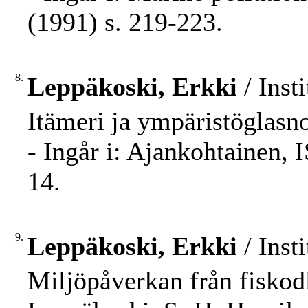
(1991) s. 219-223.
8.
Leppäkoski, Erkki
/ Inst
Itämeri ja ympäristöglasn
- Ingår i: Ajankohtainen, 
14.
9.
Leppäkoski, Erkki
/ Inst
Miljöpåverkan från fiskodli