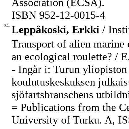
Association (ECSA).
ISBN 952-12-0015-4
34.
Leppäkoski, Erkki
/ Inst
Transport of alien marine 
an ecological roulette? / 
- Ingår i: Turun yliopisto
koulutuskeskuksen julkais
sjöfartsbranschens utbildn
= Publications from the C
University of Turku. A, I