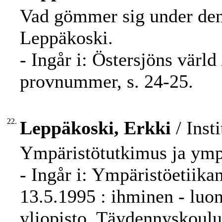
Vad gömmer sig under den 
Leppäkoski.
- Ingår i: Östersjöns värld
provnummer, s. 24-25.
22.
Leppäkoski, Erkki
/ Inst
Ympäristötutkimus ja ympä
- Ingår i: Ympäristöetiika
13.5.1995 : ihminen - luont
yliopisto. Täydennyskoulu