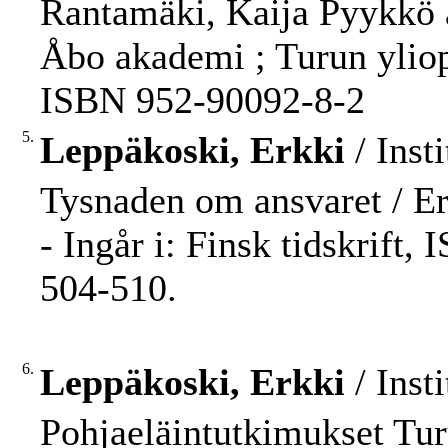
Rantamäki, Kaija Pyykkö 
Åbo akademi ; Turun yliopi
ISBN 952-90092-8-2
5.
Leppäkoski, Erkki
/ Inst
Tysnaden om ansvaret / E
- Ingår i: Finsk tidskrift
504-510.
6.
Leppäkoski, Erkki
/ Inst
Pohjaeläintutkimukset Tur