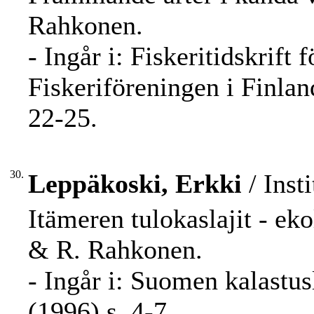
Rahkonen.
- Ingår i: Fiskeritidskrift 
Fiskeriföreningen i Finla
22-25.
30.
Leppäkoski, Erkki
/ Inst
Itämeren tulokaslajit - eko
& R. Rahkonen.
- Ingår i: Suomen kalastu
(1996) s. 4-7.