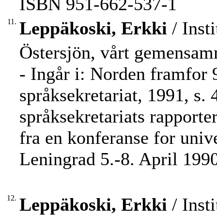
ISBN 951-662-537-1
11.
Leppäkoski, Erkki
/ Inst
Östersjön, vårt gemensam
- Ingår i: Norden framfor 9
språksekretariat, 1991, s. 
språksekretariats rapporte
fra en konferanse for univ
Leningrad 5.-8. April 1990
12.
Leppäkoski, Erkki
/ Inst