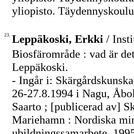
yliopisto. Täydennyskoulu
23.
Leppäkoski, Erkki
/ Inst
Biosfärområde : vad är det
Leppäkoski.
- Ingår i: Skärgårdskunsk
26-27.8.1994 i Nagu, Åbo
Saarto ; [publicerad av] S
Mariehamn : Nordiska min
ubildningssamarbete, 1995,