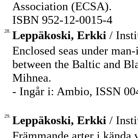
Association (ECSA).
ISBN 952-12-0015-4
28.
Leppäkoski, Erkki
/ Inst
Enclosed seas under man-
between the Baltic and Bl
Mihnea.
- Ingår i: Ambio, ISSN 00
29.
Leppäkoski, Erkki
/ Inst
Främmande arter i kända v