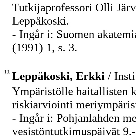
Tutkijaprofessori Olli Jär
Leppäkoski.
- Ingår i: Suomen akatemi
(1991) 1, s. 3.
13.
Leppäkoski, Erkki
/ Inst
Ympäristölle haitallisten 
riskiarviointi meriympäris
- Ingår i: Pohjanlahden m
vesistöntutkimuspäivät 9.-