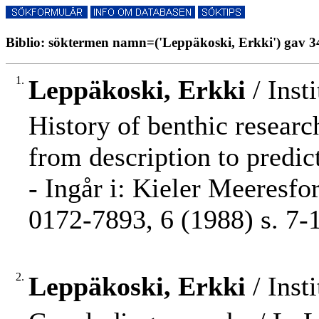
Biblio: söktermen namn=('Leppäkoski, Erkki') gav 34
1.
Leppäkoski, Erkki
/ Inst
History of benthic researc
from description to predic
- Ingår i: Kieler Meeresf
0172-7893, 6 (1988) s. 7-
2.
Leppäkoski, Erkki
/ Inst