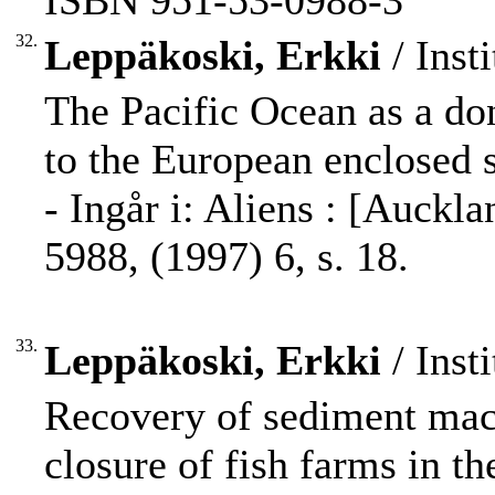
ISBN 951-53-0988-3
32.
Leppäkoski, Erkki
/ Inst
The Pacific Ocean as a don
to the European enclosed 
- Ingår i: Aliens : [Auck
5988, (1997) 6, s. 18.
33.
Leppäkoski, Erkki
/ Inst
Recovery of sediment mac
closure of fish farms in t