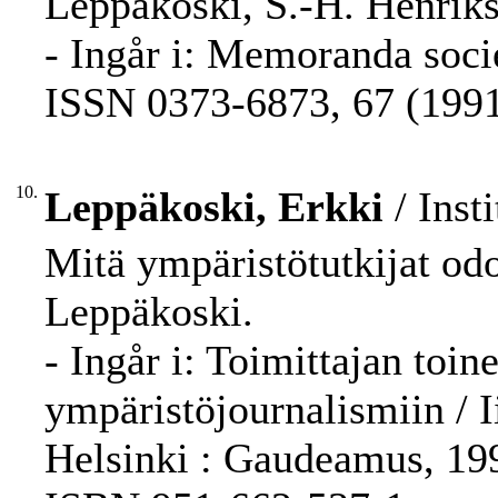
Leppäkoski, S.-H. Henriks
- Ingår i: Memoranda socie
ISSN 0373-6873, 67 (1991)
10.
Leppäkoski, Erkki
/ Inst
Mitä ympäristötutkijat odo
Leppäkoski.
- Ingår i: Toimittajan toi
ympäristöjournalismiin / I
Helsinki : Gaudeamus, 199