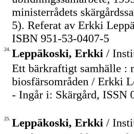
ministerrådets skärgårdss
5). Referat av Erkki Leppä
ISBN 951-53-0407-5
24.
Leppäkoski, Erkki
/ Inst
Ett bärkraftigt samhälle : 
biosfärsområden / Erkki L
- Ingår i: Skärgård, ISSN 
25.
Leppäkoski, Erkki
/ Inst