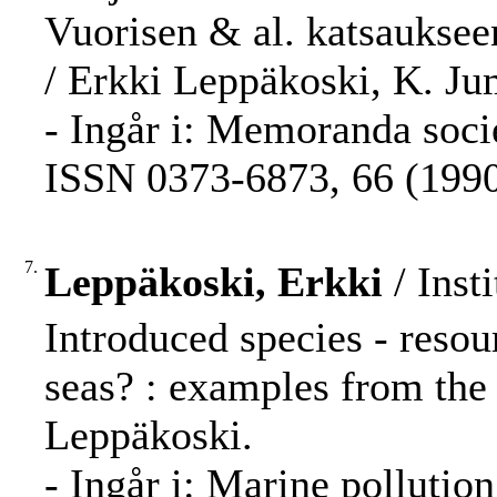
Vuorisen & al. katsauksee
/ Erkki Leppäkoski, K. J
- Ingår i: Memoranda socie
ISSN 0373-6873, 66 (1990)
7.
Leppäkoski, Erkki
/ Inst
Introduced species - resou
seas? : examples from the 
Leppäkoski.
- Ingår i: Marine pollutio