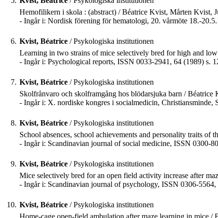
5.
Kvist, Béatrice
/ Psykologiska institutionen
Hemofilikern i skola : (abstract) / Béatrice Kvist, Mårten Kvist, 
- Ingår i: Nordisk förening för hematologi, 20. vårmöte 18.-20.
6.
Kvist, Béatrice
/ Psykologiska institutionen
Learning in two strains of mice selectively bred for high and low
- Ingår i: Psychological reports, ISSN 0033-2941, 64 (1989) s. 
7.
Kvist, Béatrice
/ Psykologiska institutionen
Skolfrånvaro och skolframgång hos blödarsjuka barn / Béatrice K
- Ingår i: X. nordiske kongres i socialmedicin, Christiansminde, S
8.
Kvist, Béatrice
/ Psykologiska institutionen
School absences, school achievements and personality traits of th
- Ingår i: Scandinavian journal of social medicine, ISSN 0300-8
9.
Kvist, Béatrice
/ Psykologiska institutionen
Mice selectively bred for an open field activity increase after ma
- Ingår i: Scandinavian journal of psychology, ISSN 0306-5564,
10.
Kvist, Béatrice
/ Psykologiska institutionen
Home-cage open-field ambulation after maze learning in mice / 