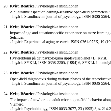
20.
Kvist, Béatrice
/ Psykologiska institutionen
A qualitative aspect of learning-sensitive open-field parameters /
- Ingår i: Scandinavian journal of psychology, ISSN 0306-5564, 
21.
Kvist, Béatrice
/ Psykologiska institutionen
Impact of age and situationspecific experience on maze learning 
Selander.
- Ingår i: Experimental aging research, ISSN 0361-073X, 19 (19
22.
Kvist, Béatrice
/ Psykologiska institutionen
Hysterektomi på det psykologiska upplevelseplanet / B. Kvist.
- Ingår i: SYKLI, ISSN 0358-2205, (1994) 6, SYKLI. Luentoly
23.
Kvist, Béatrice
/ Psykologiska institutionen
Open-field thigmotaxis during various phases of the reproductive
- Ingår i: Scandinavian journal of psychology, ISSN 0036-5564,
24.
Kvist, Béatrice
/ Psykologiska institutionen
The impact of newborn on adult mice : open-field behavior along
Viemerö.
- Ingår i: Psychobiology, ISSN 0033-3077, 23 (1995) 3, s. 214-