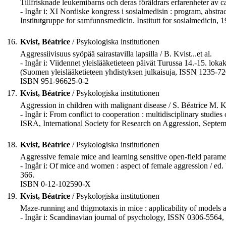
Tillfrisknade leukemibarns och deras föräldrars erfarenheter av ca
- Ingår i: XI Nordiske kongress i sosialmedisin : program, abstrac
Institutgruppe for samfunnsmedicin. Institutt for sosialmedicin, 19
16.
Kvist, Béatrice
/ Psykologiska institutionen
Aggressiivisuus syöpää sairastavilla lapsilla / B. Kvist...et al.
- Ingår i: Viidennet yleislääketieteen päivät Turussa 14.-15. loka
(Suomen yleislääketieteen yhdistyksen julkaisuja, ISSN 1235-720
ISBN 951-96625-0-2
17.
Kvist, Béatrice
/ Psykologiska institutionen
Aggression in children with malignant disease / S. Béatrice M. Kvi
- Ingår i: From conflict to cooperation : multidisciplinary stud
ISRA, International Society for Research on Aggression, Septembe
18.
Kvist, Béatrice
/ Psykologiska institutionen
Aggressive female mice and learning sensitive open-field paramet
- Ingår i: Of mice and women : aspect of female aggression / ed
366.
ISBN 0-12-102590-X
19.
Kvist, Béatrice
/ Psykologiska institutionen
Maze-running and thigmotaxis in mice : applicability of models a
- Ingår i: Scandinavian journal of psychology, ISSN 0306-5564,