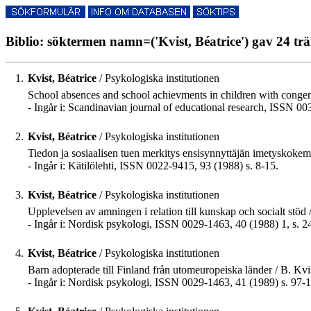
Biblio: söktermen namn=('Kvist, Béatrice') gav 24 trä
1.
Kvist, Béatrice
/ Psykologiska institutionen
School absences and school achievments in children with congenit
- Ingår i: Scandinavian journal of educational research, ISSN 00
2.
Kvist, Béatrice
/ Psykologiska institutionen
Tiedon ja sosiaalisen tuen merkitys ensisynnyttäjän imetyskokemu
- Ingår i: Kätilölehti, ISSN 0022-9415, 93 (1988) s. 8-15.
3.
Kvist, Béatrice
/ Psykologiska institutionen
Upplevelsen av amningen i relation till kunskap och socialt stöd 
- Ingår i: Nordisk psykologi, ISSN 0029-1463, 40 (1988) 1, s. 2
4.
Kvist, Béatrice
/ Psykologiska institutionen
Barn adopterade till Finland från utomeuropeiska länder / B. Kv
- Ingår i: Nordisk psykologi, ISSN 0029-1463, 41 (1989) s. 97-