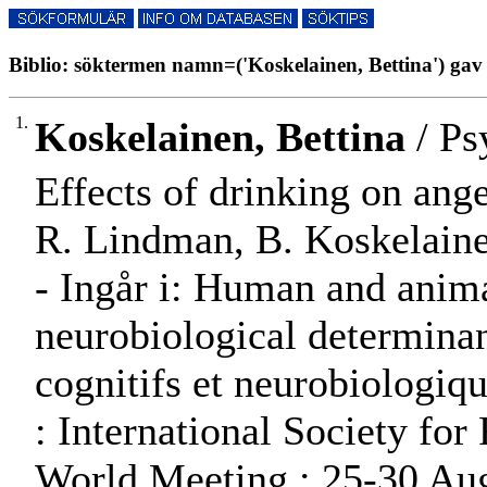
Biblio: söktermen namn=('Koskelainen, Bettina') gav 
1.
Koskelainen, Bettina
/ Ps
Effects of drinking on ang
R. Lindman, B. Koskelainen
- Ingår i: Human and anima
neurobiological determinan
cognitifs et neurobiologiqu
: International Society for
World Meeting : 25-30 Aug