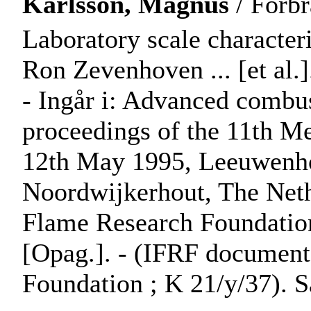
Karlsson, Magnus
/ Förbr
Laboratory scale characteri
Ron Zevenhoven ... [et al.]
- Ingår i: Advanced combus
proceedings of the 11th M
12th May 1995, Leeuwenho
Noordwijkerhout, The Nethe
Flame Research Foundation.
[Opag.]. - (IFRF document
Foundation ; K 21/y/37). 