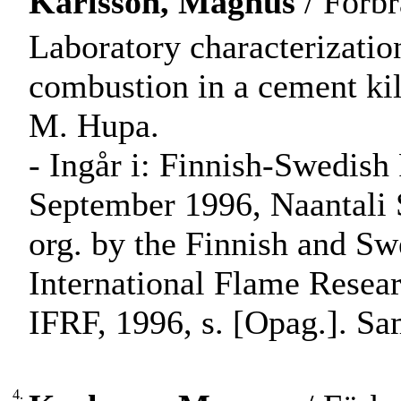
Karlsson, Magnus
/ Förbr
Laboratory characterization
combustion in a cement ki
M. Hupa.
- Ingår i: Finnish-Swedish
September 1996, Naantali S
org. by the Finnish and S
International Flame Resear
IFRF, 1996, s. [Opag.]. S
4.