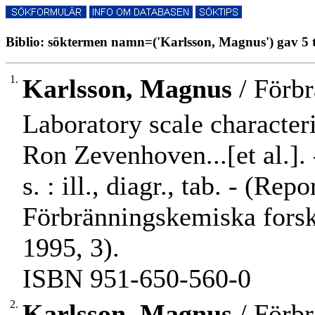
Biblio: söktermen namn=('Karlsson, Magnus') gav 5 t
1.
Karlsson, Magnus
/ Förbr
Laboratory scale characteri
Ron Zevenhoven...[et al.].
s. : ill., diagr., tab. - (Re
Förbränningskemiska fors
1995, 3).
ISBN 951-650-560-0
2.
Karlsson, Magnus
/ Förbr