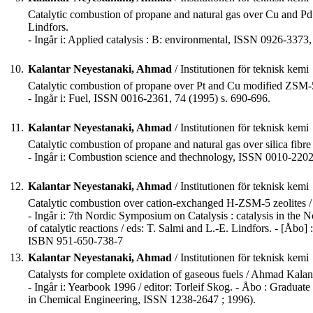
Catalytic combustion of propane and natural gas over Cu and Pd
Lindfors.
- Ingår i: Applied catalysis : B: environmental, ISSN 0926-3373,
10.
Kalantar Neyestanaki, Ahmad
/ Institutionen för teknisk kemi
Catalytic combustion of propane over Pt and Cu modified ZSM-5 
- Ingår i: Fuel, ISSN 0016-2361, 74 (1995) s. 690-696.
11.
Kalantar Neyestanaki, Ahmad
/ Institutionen för teknisk kemi
Catalytic combustion of propane and natural gas over silica fibre
- Ingår i: Combustion science and thechnology, ISSN 0010-2202
12.
Kalantar Neyestanaki, Ahmad
/ Institutionen för teknisk kemi
Catalytic combustion over cation-exchanged H-ZSM-5 zeolites /
- Ingår i: 7th Nordic Symposium on Catalysis : catalysis in the No
of catalytic reactions / eds: T. Salmi and L.-E. Lindfors. - [Åbo]
ISBN 951-650-738-7
13.
Kalantar Neyestanaki, Ahmad
/ Institutionen för teknisk kemi
Catalysts for complete oxidation of gaseous fuels / Ahmad Kalan
- Ingår i: Yearbook 1996 / editor: Torleif Skog. - Åbo : Gradua
in Chemical Engineering, ISSN 1238-2647 ; 1996).