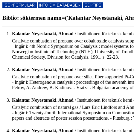
Biblio: söktermen namn=('Kalantar Neyestanaki, Ahm
1.
Kalantar Neyestanaki, Ahmad
/ Institutionen för teknisk kemi
Catalytic combustion of propane over cobalt oxide catalysts suppo
- Ingår i: 4th Nordic Symposium on Catalysis : model systems for
Norwegian Institute of Technology (NTH), University of Trond
Chemical Society. Division for Catalysis, 1991, s. 22-23.
2.
Kalantar Neyestanaki, Ahmad
/ Institutionen för teknisk kemi
Catalytic combustion of propane over silica fiber supported Pt-Co
- Ingår i: Heterogenous catalysis : proceedings of the seventh i
Petrov, A. Andrew, B. Kadinov. - Vratza : Bulgarian academy of sc
3.
Kalantar Neyestanaki, Ahmad
/ Institutionen för teknisk kemi
Catalytic combustion of natural gas / Lars-Eric Lindfors and Ah
- Ingår i: Twenty-fourth International Symposium on Combustion,
papers and abstracts of poster session presentations. - Pittsburg 
4.
Kalantar Neyestanaki, Ahmad
/ Institutionen för teknisk kemi