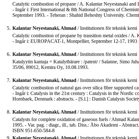
Catalytic combustion of propane / A. Kalantar Neyestanaki and L
- Ingår i: First International & 8th National Congress of Chemi
September 1993. - Teheran : Shahid Beheshty University. Chemi
5.
Kalantar Neyestanaki, Ahmad
/ Institutionen för teknisk kemi
Catalytic combustion of propane by transition metal oxides / A. 
- Ingår i: EUROPACAT-1, Montpellier, September 12-17, 1993 : boo
6.
Kalantar Neyestanaki, Ahmad
/ Institutionen för teknisk kemi
Katalyytin kantaja = Katalytbärare : /patent/ / Salanne, Simo Juhani
35/06, 89012, Kemira Oy, 10.08.1993.
7.
Kalantar Neyestanaki, Ahmad
/ Institutionen för teknisk kemi
Catalytic combustion of natural gas over silica fibre supported c
- Ingår i: Catalysis in the 21st century : Catalysis in the Nordic
Hornbaek, Denmark : abstracts. - [S.l.] : Danish Catalysis Society
8.
Kalantar Neyestanaki, Ahmad
/ Institutionen för teknisk kemi
Catalysts for complete oxidation of gaseous fuels / Ahmad Kala
1995. - Var. pag. : diagr., ill., tab. Diss.: Åbo Akademi - Abstract
ISBN 951-650-584-8
9.
Kalantar Neyestanaki, Ahmad
/ Institutionen för teknisk kemi