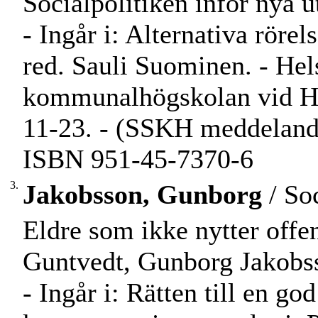
Socialpolitiken inför nya 
- Ingår i: Alternativa rörel
red. Sauli Suominen. - Hel
kommunalhögskolan vid Hels
11-23. - (SSKH meddelande
ISBN 951-45-7370-6
3.
Jakobsson, Gunborg
/ Soc
Eldre som ikke nytter offe
Guntvedt, Gunborg Jakobs
- Ingår i: Rätten till en g