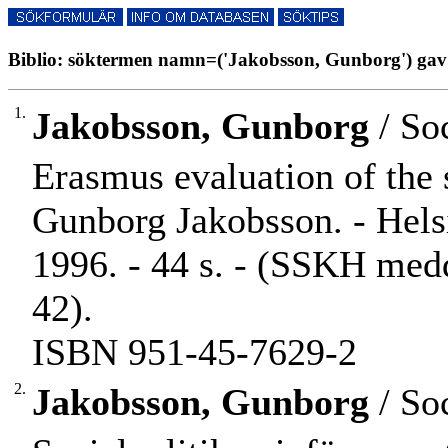
Biblio: söktermen namn=('Jakobsson, Gunborg') gav 
1.
Jakobsson, Gunborg
/ Soc
Erasmus evaluation of the s
Gunborg Jakobsson. - Helsi
1996. - 44 s. - (SSKH med
42).
ISBN 951-45-7629-2
2.
Jakobsson, Gunborg
/ Soc