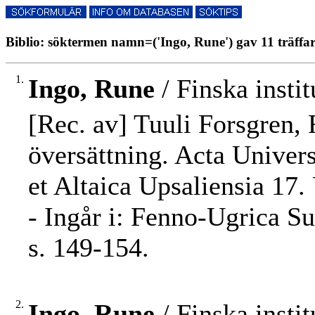
Biblio: söktermen namn=('Ingo, Rune') gav 11 träffa
1.
Ingo, Rune
/ Finska insti
[Rec. av] Tuuli Forsgren, F
översättning. Acta Univers
et Altaica Upsaliensia 17.
- Ingår i: Fenno-Ugrica S
s. 149-154.
2.
Ingo, Rune
/ Finska insti