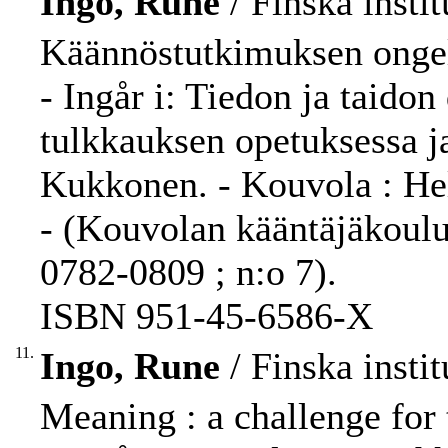
Ingo, Rune
/ Finska insti
Käännöstutkimuksen ongel
- Ingår i: Tiedon ja taidon
tulkkauksen opetuksessa ja
Kukkonen. - Kouvola : Hel
- (Kouvolan kääntäjäkoulu
0782-0809 ; n:o 7).
ISBN 951-45-6586-X
11.
Ingo, Rune
/ Finska insti
Meaning : a challenge for 