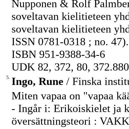
Nupponen & Rolf Palmberg
soveltavan kielitieteen yh
soveltavan kielitieteen yh
ISSN 0781-0318 ; no. 47).
ISBN 951-9388-34-6
UDK 82, 372, 80, 372.880
5.
Ingo, Rune
/ Finska insti
Miten vapaa on "vapaa kä
- Ingår i: Erikoiskielet j
översättningsteori : VAK