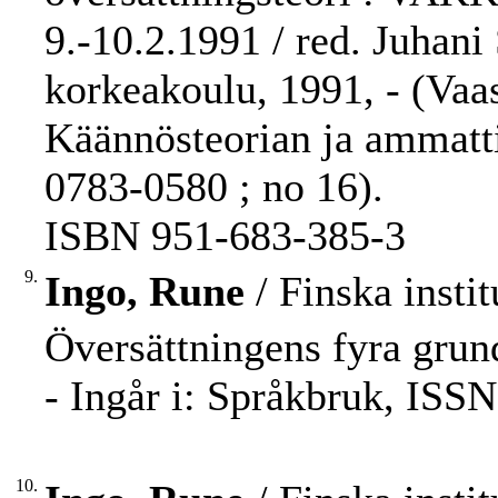
9.-10.2.1991 / red. Juhani 
korkeakoulu, 1991, - (Vaas
Käännösteorian ja ammatti
0783-0580 ; no 16).
ISBN 951-683-385-3
9.
Ingo, Rune
/ Finska insti
Översättningens fyra grun
- Ingår i: Språkbruk, ISSN
10.