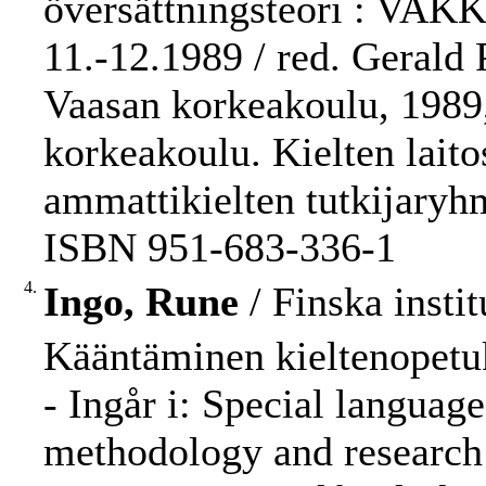
översättningsteori : VAK
11.-12.1989 / red. Gerald P
Vaasan korkeakoulu, 1989,
korkeakoulu. Kielten laito
ammattikielten tutkijaryh
ISBN 951-683-336-1
4.
Ingo, Rune
/ Finska insti
Kääntäminen kieltenopetu
- Ingår i: Special languag
methodology and research