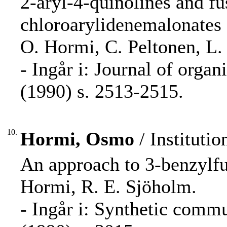
2-aryl-4-quinolines and fu
chloroarylidenemalonates a
O. Hormi, C. Peltonen, L.
- Ingår i: Journal of orga
(1990) s. 2513-2515.
10.
Hormi, Osmo
/ Instituti
An approach to 3-benzylfu
Hormi, R. E. Sjöholm.
- Ingår i: Synthetic comm