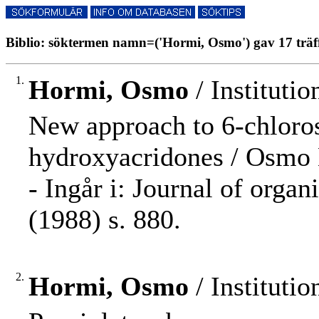
Biblio: söktermen namn=('Hormi, Osmo') gav 17 träf
1.
Hormi, Osmo
/ Instituti
New approach to 6-chloros
hydroxyacridones / Osmo 
- Ingår i: Journal of orga
(1988) s. 880.
2.
Hormi, Osmo
/ Instituti