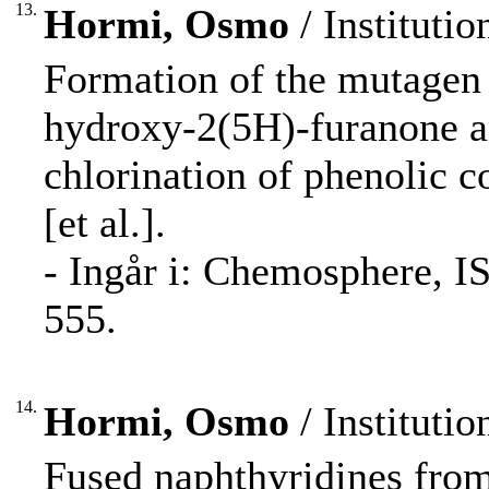
13.
Hormi, Osmo
/ Instituti
Formation of the mutagen 
hydroxy-2(5H)-furanone a
chlorination of phenolic 
[et al.].
- Ingår i: Chemosphere, I
555.
14.
Hormi, Osmo
/ Instituti
Fused naphthyridines from