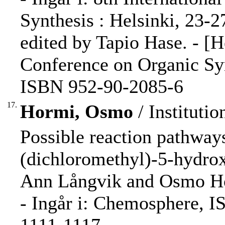
Synthesis : Helsinki, 23-2
edited by Tapio Hase. - [He
Conference on Organic Syn
ISBN 952-90-2085-6
17.
Hormi, Osmo
/ Instituti
Possible reaction pathways
(dichloromethyl)-5-hydro
Ann Långvik and Osmo H
- Ingår i: Chemosphere, I