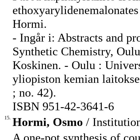
ethoxyarylidenemalonates
Hormi.
- Ingår i: Abstracts and 
Synthetic Chemistry, Oulu 
Koskinen. - Oulu : Univers
yliopiston kemian laitoks
; no. 42).
ISBN 951-42-3641-6
15.
Hormi, Osmo
/ Instituti
A one-pot synthesis of co