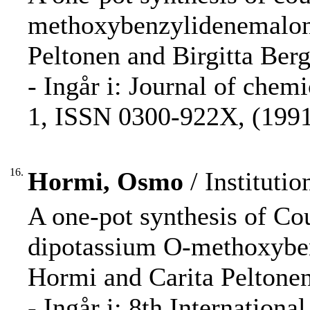
methoxybenzylidenemalona
Peltonen and Birgitta Ber
- Ingår i: Journal of chemi
1, ISSN 0300-922X, (1991
16.
Hormi, Osmo
/ Instituti
A one-pot synthesis of Co
dipotassium O-methoxybe
Hormi and Carita Peltonen
- Ingår i: 8th Internatio