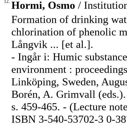
12.
Hormi, Osmo
/ Instituti
Formation of drinking wa
chlorination of phenolic
Långvik ... [et al.].
- Ingår i: Humic substances
environment : proceedings
Linköping, Sweden, August
Borén, A. Grimvall (eds.).
s. 459-465. - (Lecture note
ISBN 3-540-53702-3 0-38