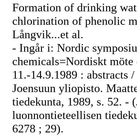
Formation of drinking wa
chlorination of phenolic
Långvik...et al.
- Ingår i: Nordic symposi
chemicals=Nordiskt möte 
11.-14.9.1989 : abstracts 
Joensuun yliopisto. Maatt
tiedekunta, 1989, s. 52. -
luonnontieteellisen tiedek
6278 ; 29).