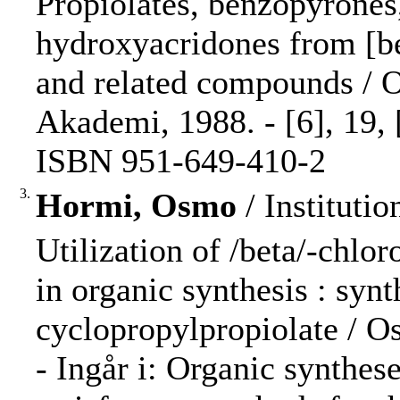
Propiolates, benzopyrones,
hydroxyacridones from [b
and related compounds / 
Akademi, 1988. - [6], 19, 
ISBN 951-649-410-2
3.
Hormi, Osmo
/ Instituti
Utilization of /beta/-chlo
in organic synthesis : synt
cyclopropylpropiolate / 
- Ingår i: Organic synthese