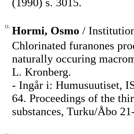
(1990) s. 3015.
11.
Hormi, Osmo
/ Instituti
Chlorinated furanones pro
naturally occuring macrom
L. Kronberg.
- Ingår i: Humusuutiset, I
64. Proceedings of the t
substances, Turku/Åbo 21