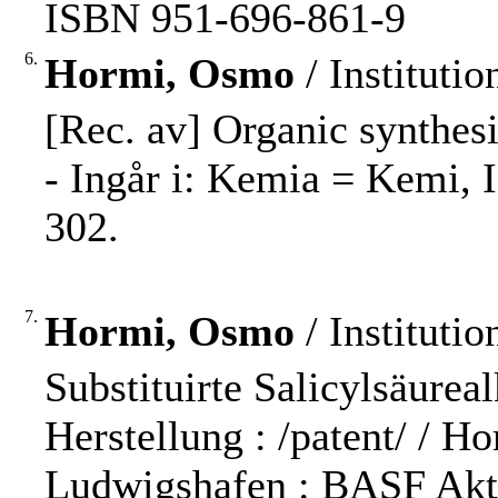
ISBN 951-696-861-9
6.
Hormi, Osmo
/ Instituti
[Rec. av] Organic synthes
- Ingår i: Kemia = Kemi, 
302.
7.
Hormi, Osmo
/ Instituti
Substituirte Salicylsäurea
Herstellung : /patent/ / H
Ludwigshafen : BASF Aktie