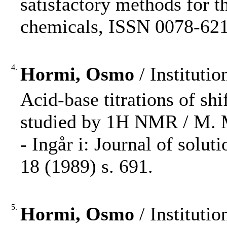
satisfactory methods for t
chemicals, ISSN 0078-6217
4.
Hormi, Osmo
/ Instituti
Acid-base titrations of sh
studied by 1H NMR / M. Mäk
- Ingår i: Journal of solu
18 (1989) s. 691.
5.
Hormi, Osmo
/ Instituti