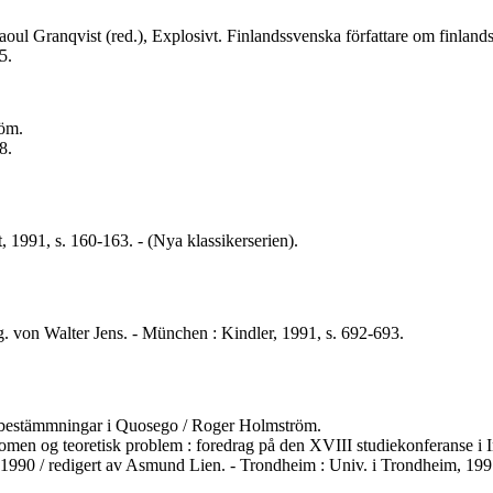
av Raoul Granqvist (red.), Explosivt. Finlandssvenska författare om finla
5.
röm.
8.
, 1991, s. 160-163. - (Nya klassikerserien).
sg. von Walter Jens. - München : Kindler, 1991, s. 692-693.
onsbestämmningar i Quosego / Roger Holmström.
enomen og teoretisk problem : foredrag på den XVIII studiekonferanse i 
ust 1990 / redigert av Asmund Lien. - Trondheim : Univ. i Trondheim, 199