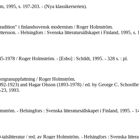
öm, 1995, s. 197-203. - (Nya klassikerserien).
 tradition" i finlandssvensk modernism / Roger Holmström.
tersson. - Helsingfors : Svenska litteratursällskapet i Finland, 1995, s. 
-1978 / Roger Holmström. - [Esbo] : Schildt, 1995. - 328 s. : pl.
dergranuppfattning / Roger Holmström.
1892-1923) and Hagar Olsson (1893-1978) / ed. by George C. Schoolfie
-23, 1993.
tröm. - Helsingfors : Svenska litteratursällskapet i Finland, 1995. - 149
-talslitteratur / red. av Roger Holmström. - Helsingfors : Svenska litteratu