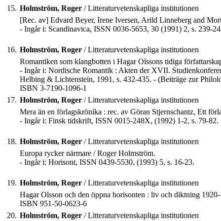
15.
Holmström, Roger
/ Litteraturvetenskapliga institutionen
[Rec. av] Edvard Beyer, Irene Iversen, Arild Linneberg and Mort
- Ingår i: Scandinavica, ISSN 0036-5653, 30 (1991) 2, s. 239-24
16.
Holmström, Roger
/ Litteraturvetenskapliga institutionen
Romantiken som klangbotten i Hagar Olssons tidiga författarsk
- Ingår i: Nordische Romantik : Akten der XVII. Studienkonferenz
Helbing & Lichtenstein, 1991, s. 432-435. - (Beiträge zur Philol
ISBN 3-7190-1096-1
17.
Holmström, Roger
/ Litteraturvetenskapliga institutionen
Mera än en förlagskrönika : rec. av Göran Stjernschantz, Ett f
- Ingår i: Finsk tidskrift, ISSN 0015-248X, (1992) 1-2, s. 79-82.
18.
Holmström, Roger
/ Litteraturvetenskapliga institutionen
Europa rycker närmare / Roger Holmström.
- Ingår i: Horisont, ISSN 0439-5530, (1993) 5, s. 16-23.
19.
Holmström, Roger
/ Litteraturvetenskapliga institutionen
Hagar Olsson och den öppna horisonten : liv och diktning 1920-19
ISBN 951-50-0623-6
20.
Holmström, Roger
/ Litteraturvetenskapliga institutionen