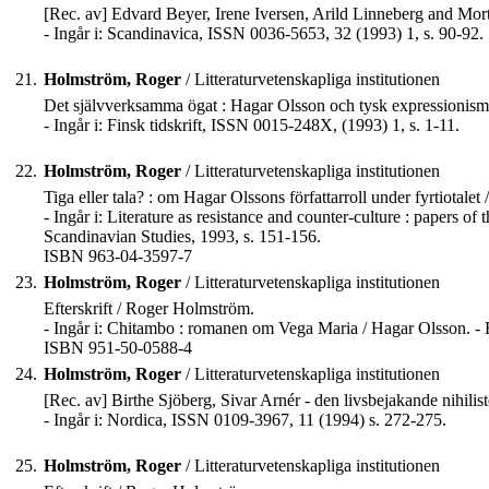
[Rec. av] Edvard Beyer, Irene Iversen, Arild Linneberg and Mort
- Ingår i: Scandinavica, ISSN 0036-5653, 32 (1993) 1, s. 90-92.
21.
Holmström, Roger
/ Litteraturvetenskapliga institutionen
Det självverksamma ögat : Hagar Olsson och tysk expressionism 
- Ingår i: Finsk tidskrift, ISSN 0015-248X, (1993) 1, s. 1-11.
22.
Holmström, Roger
/ Litteraturvetenskapliga institutionen
Tiga eller tala? : om Hagar Olssons författarroll under fyrtiotale
- Ingår i: Literature as resistance and counter-culture : papers 
Scandinavian Studies, 1993, s. 151-156.
ISBN 963-04-3597-7
23.
Holmström, Roger
/ Litteraturvetenskapliga institutionen
Efterskrift / Roger Holmström.
- Ingår i: Chitambo : romanen om Vega Maria / Hagar Olsson. - He
ISBN 951-50-0588-4
24.
Holmström, Roger
/ Litteraturvetenskapliga institutionen
[Rec. av] Birthe Sjöberg, Sivar Arnér - den livsbejakande nihil
- Ingår i: Nordica, ISSN 0109-3967, 11 (1994) s. 272-275.
25.
Holmström, Roger
/ Litteraturvetenskapliga institutionen