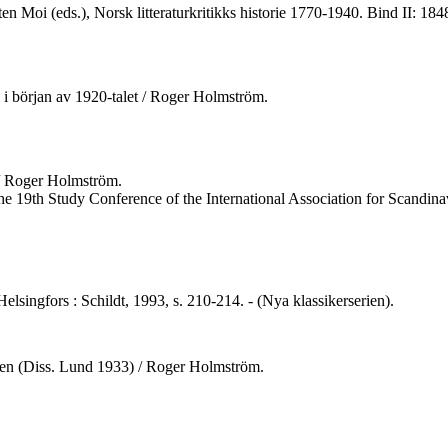
en Moi (eds.), Norsk litteraturkritikks historie 1770-1940. Bind II: 1
i början av 1920-talet / Roger Holmström.
t / Roger Holmström.
of the 19th Study Conference of the International Association for Scandi
lsingfors : Schildt, 1993, s. 210-214. - (Nya klassikerserien).
isten (Diss. Lund 1933) / Roger Holmström.