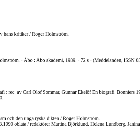
 av hans kritiker / Roger Holmström.
mström. - Åbo : Åbo akademi, 1989. - 72 s - (Meddelanden, ISSN 0358-
rafi : rec. av Carl Olof Sommar, Gunnar Ekelöf En biografi. Bonnier
0.
rnism och den unga ryska dikten / Roger Holmström.
.3.1990 oblata / redaktörer Martina Björklund, Helena Lundberg, Janin