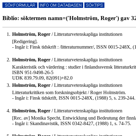
Biblio: söktermen namn=('Holmström, Roger') gav 32
1.
Holmström, Roger
/ Litteraturvetenskapliga institutionen
[Redigering].
- Ingår i: Finsk tidskrift : /litteraturnummer/, ISSN 0015-248X,
2.
Holmström, Roger
/ Litteraturvetenskapliga institutionen
Karakteristik och värdering : studier i finlandssvensk litterat
ISBN 951-9498-26-5
UDK 839.79.09, 82(091)+82.0
3.
Holmström, Roger
/ Litteraturvetenskapliga institutionen
Litteraturkritiken som forskningsobjekt / Roger Holmström.
- Ingår i: Finsk tidskrift, ISSN 0015-248X, (1988) 5, s. 239-244.
4.
Holmström, Roger
/ Litteraturvetenskapliga institutionen
[Rec. av] Monika Specht, Entwicklung und Bedeutung der finnla
- Ingår i: Skandinavistik, ISSN 0342-8427, (1988) 1, s. 74-75.