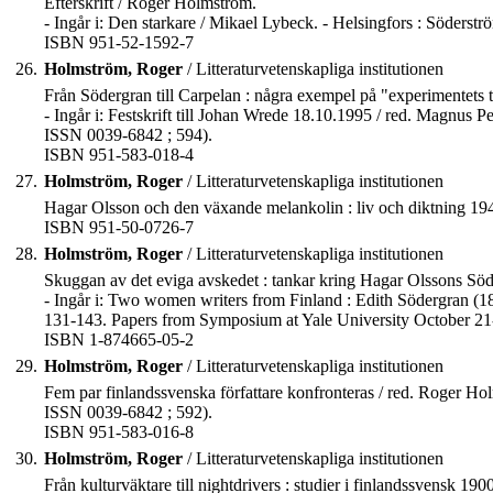
Efterskrift / Roger Holmström.
- Ingår i: Den starkare / Mikael Lybeck. - Helsingfors : Söderstr
ISBN 951-52-1592-7
26.
Holmström, Roger
/ Litteraturvetenskapliga institutionen
Från Södergran till Carpelan : några exempel på "experimentets
- Ingår i: Festskrift till Johan Wrede 18.10.1995 / red. Magnus Pet
ISSN 0039-6842 ; 594).
ISBN 951-583-018-4
27.
Holmström, Roger
/ Litteraturvetenskapliga institutionen
Hagar Olsson och den växande melankolin : liv och diktning 1945
ISBN 951-50-0726-7
28.
Holmström, Roger
/ Litteraturvetenskapliga institutionen
Skuggan av det eviga avskedet : tankar kring Hagar Olssons Sö
- Ingår i: Two women writers from Finland : Edith Södergran (
131-143. Papers from Symposium at Yale University October 21
ISBN 1-874665-05-2
29.
Holmström, Roger
/ Litteraturvetenskapliga institutionen
Fem par finlandssvenska författare konfronteras / red. Roger Holms
ISSN 0039-6842 ; 592).
ISBN 951-583-016-8
30.
Holmström, Roger
/ Litteraturvetenskapliga institutionen
Från kulturväktare till nightdrivers : studier i finlandssvensk 1900