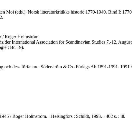
en Moi (eds.), Norsk litteraturkritikks historie 1770-1940. Bind I: 1
2.
ap / Roger Holmström.
 der International Association for Scandinavian Studies 7.-12. August 1
ogie ; Bd 19).
örlag och dess författare. Söderström & C:o Förlags Ab 1891-1991. 1991
45 / Roger Holmström. - Helsingfors : Schildt, 1993. - 402 s. : ill.