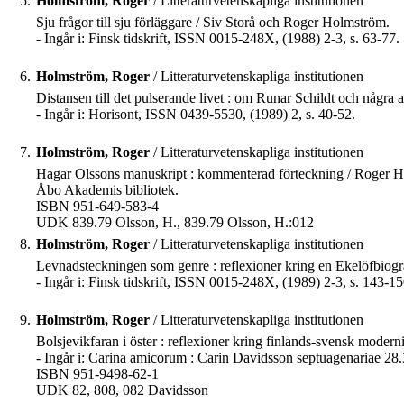
5.
Holmström, Roger
/ Litteraturvetenskapliga institutionen
Sju frågor till sju förläggare / Siv Storå och Roger Holmström.
- Ingår i: Finsk tidskrift, ISSN 0015-248X, (1988) 2-3, s. 63-77.
6.
Holmström, Roger
/ Litteraturvetenskapliga institutionen
Distansen till det pulserande livet : om Runar Schildt och några
- Ingår i: Horisont, ISSN 0439-5530, (1989) 2, s. 40-52.
7.
Holmström, Roger
/ Litteraturvetenskapliga institutionen
Hagar Olssons manuskript : kommenterad förteckning / Roger Hol
Åbo Akademis bibliotek.
ISBN 951-649-583-4
UDK 839.79 Olsson, H., 839.79 Olsson, H.:012
8.
Holmström, Roger
/ Litteraturvetenskapliga institutionen
Levnadsteckningen som genre : reflexioner kring en Ekelöfbiog
- Ingår i: Finsk tidskrift, ISSN 0015-248X, (1989) 2-3, s. 143-15
9.
Holmström, Roger
/ Litteraturvetenskapliga institutionen
Bolsjevikfaran i öster : reflexioner kring finlands-svensk mode
- Ingår i: Carina amicorum : Carin Davidsson septuagenariae 28
ISBN 951-9498-62-1
UDK 82, 808, 082 Davidsson