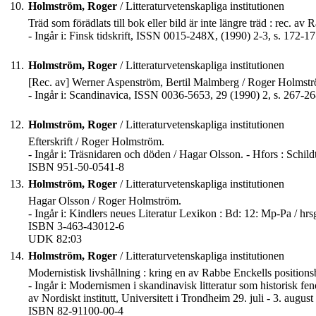
10.
Holmström, Roger
/ Litteraturvetenskapliga institutionen
Träd som förädlats till bok eller bild är inte längre träd : rec. 
- Ingår i: Finsk tidskrift, ISSN 0015-248X, (1990) 2-3, s. 172-17
11.
Holmström, Roger
/ Litteraturvetenskapliga institutionen
[Rec. av] Werner Aspenström, Bertil Malmberg / Roger Holmst
- Ingår i: Scandinavica, ISSN 0036-5653, 29 (1990) 2, s. 267-26
12.
Holmström, Roger
/ Litteraturvetenskapliga institutionen
Efterskrift / Roger Holmström.
- Ingår i: Träsnidaren och döden / Hagar Olsson. - Hfors : Schildt
ISBN 951-50-0541-8
13.
Holmström, Roger
/ Litteraturvetenskapliga institutionen
Hagar Olsson / Roger Holmström.
- Ingår i: Kindlers neues Literatur Lexikon : Bd: 12: Mp-Pa / hr
ISBN 3-463-43012-6
UDK 82:03
14.
Holmström, Roger
/ Litteraturvetenskapliga institutionen
Modernistisk livshållning : kring en av Rabbe Enckells positi
- Ingår i: Modernismen i skandinavisk litteratur som historisk f
av Nordiskt institutt, Universitett i Trondheim 29. juli - 3. aug
ISBN 82-91100-00-4