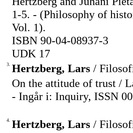
Hertzberg and Juhani Pietar
1-5. - (Philosophy of hist
Vol. 1).
ISBN 90-04-08937-3
UDK 17
3.
Hertzberg, Lars
/ Filosof
On the attitude of trust / 
- Ingår i: Inquiry, ISSN 0
4.
Hertzberg, Lars
/ Filosof