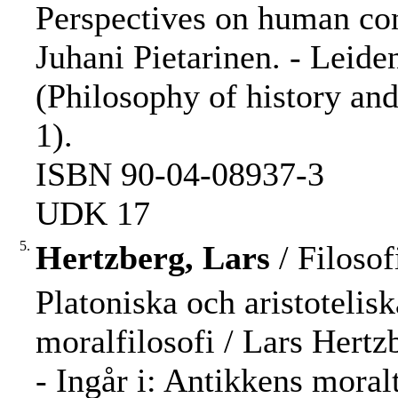
Perspectives on human con
Juhani Pietarinen. - Leiden 
(Philosophy of history an
1).
ISBN 90-04-08937-3
UDK 17
5.
Hertzberg, Lars
/ Filosof
Platoniska och aristotelis
moralfilosofi / Lars Hertz
- Ingår i: Antikkens moral