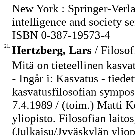
New York : Springer-Verlag
intelligence and society se
ISBN 0-387-19573-4
21.
Hertzberg, Lars
/ Filosof
Mitä on tieteellinen kasva
- Ingår i: Kasvatus - tiedet
kasvatusfilosofian sympos
7.4.1989 / (toim.) Matti K
yliopisto. Filosofian laitos
(Julkaisu/Jyväskylän yliop