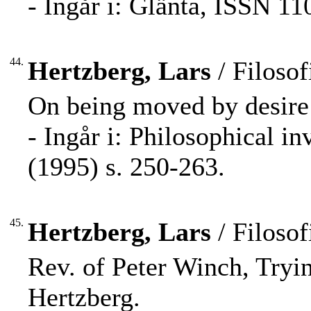
- Ingår i: Glänta, ISSN 11
44.
Hertzberg, Lars
/ Filosof
On being moved by desire 
- Ingår i: Philosophical i
(1995) s. 250-263.
45.
Hertzberg, Lars
/ Filosof
Rev. of Peter Winch, Tryi
Hertzberg.