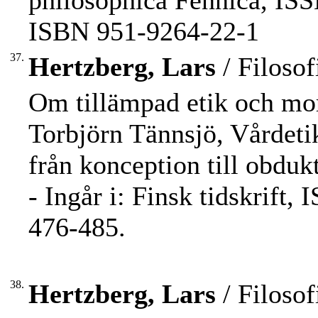
philosophica Fennica, ISS
ISBN 951-9264-22-1
37.
Hertzberg, Lars
/ Filosof
Om tillämpad etik och mora
Torbjörn Tännsjö, Vårdetik
från konception till obduk
- Ingår i: Finsk tidskrift
476-485.
38.
Hertzberg, Lars
/ Filosof