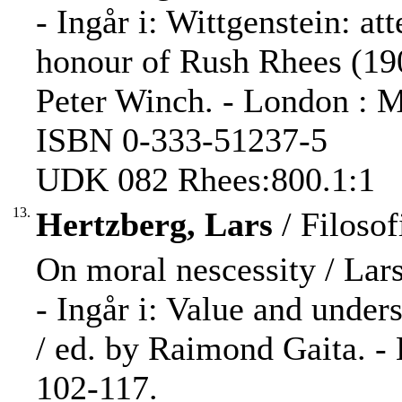
- Ingår i: Wittgenstein: att
honour of Rush Rhees (190
Peter Winch. - London : M
ISBN 0-333-51237-5
UDK 082 Rhees:800.1:1
13.
Hertzberg, Lars
/ Filosof
On moral nescessity / Lar
- Ingår i: Value and under
/ ed. by Raimond Gaita. -
102-117.