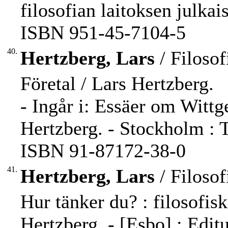
filosofian laitoksen julka
ISBN 951-45-7104-5
40.
Hertzberg, Lars
/ Filosof
Företal / Lars Hertzberg.
- Ingår i: Essäer om Wittge
Hertzberg. - Stockholm : T
ISBN 91-87172-38-0
41.
Hertzberg, Lars
/ Filosof
Hur tänker du? : filosofis
Hertzberg. - [Esbo] : Editum