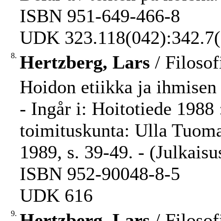
ISBN 951-649-466-8
UDK 323.118(042):342.7(1
8.
Hertzberg, Lars
/ Filosof
Hoidon etiikka ja ihmisen 
- Ingår i: Hoitotiede 1988 
toimituskunta: Ulla Tuomaa
1989, s. 39-49. - (Julkais
ISBN 952-90048-8-5
UDK 616
9.
Hertzberg, Lars
/ Filosof