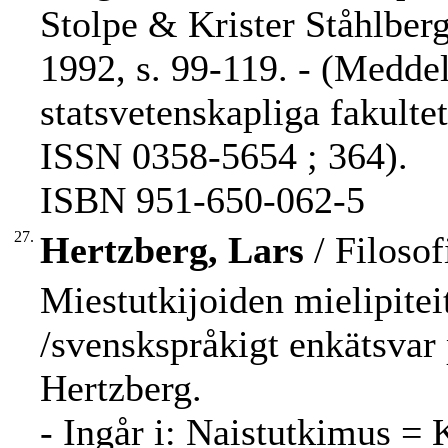
Stolpe & Krister Ståhlberg
1992, s. 99-119. - (Medd
statsvetenskapliga fakult
ISSN 0358-5654 ; 364).
ISBN 951-650-062-5
27.
Hertzberg, Lars
/ Filosof
Miestutkijoiden mielipitei
/svenskspråkigt enkätsvar
Hertzberg.
- Ingår i: Naistutkimus =