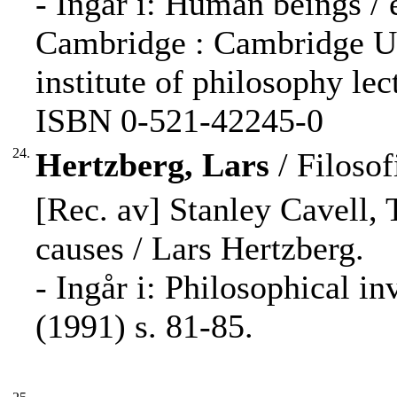
- Ingår i: Human beings /
Cambridge : Cambridge U.P
institute of philosophy lect
ISBN 0-521-42245-0
24.
Hertzberg, Lars
/ Filosof
[Rec. av] Stanley Cavell, 
causes / Lars Hertzberg.
- Ingår i: Philosophical i
(1991) s. 81-85.