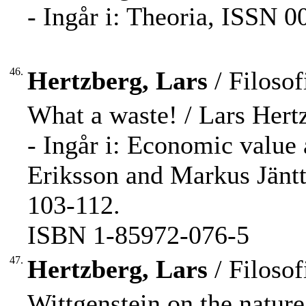
- Ingår i: Theoria, ISSN 0
46.
Hertzberg, Lars
/ Filosof
What a waste! / Lars Hert
- Ingår i: Economic value 
Eriksson and Markus Jäntti
103-112.
ISBN 1-85972-076-5
47.
Hertzberg, Lars
/ Filosof
Wittgenstein on the nature