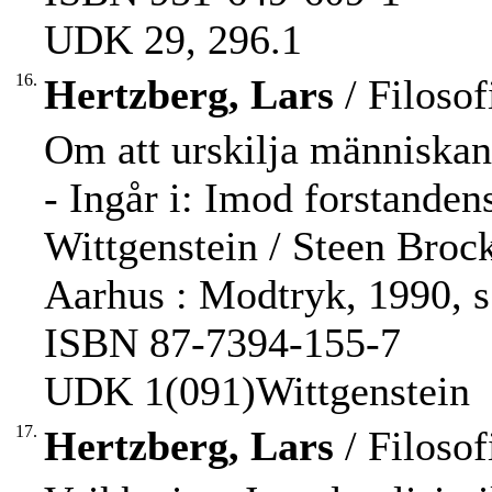
UDK 29, 296.1
16.
Hertzberg, Lars
/ Filosof
Om att urskilja människan
- Ingår i: Imod forstanden
Wittgenstein / Steen Broc
Aarhus : Modtryk, 1990, s
ISBN 87-7394-155-7
UDK 1(091)Wittgenstein
17.
Hertzberg, Lars
/ Filosof