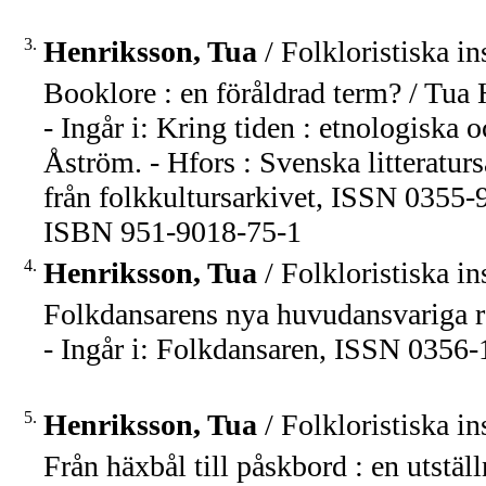
3.
Henriksson, Tua
/ Folkloristiska in
Booklore : en föråldrad term? / Tua
- Ingår i: Kring tiden : etnologiska 
Åström. - Hfors : Svenska litteratur
från folkkultursarkivet, ISSN 0355-9
ISBN 951-9018-75-1
4.
Henriksson, Tua
/ Folkloristiska in
Folkdansarens nya huvudansvariga re
- Ingår i: Folkdansaren, ISSN 0356-1
5.
Henriksson, Tua
/ Folkloristiska in
Från häxbål till påskbord : en utstä