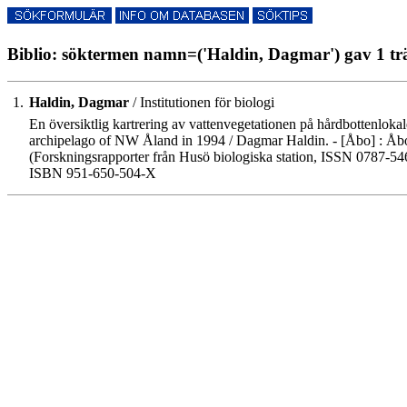
Biblio: söktermen namn=('Haldin, Dagmar') gav 1 tr
1.
Haldin, Dagmar
/ Institutionen för biologi
En översiktlig kartrering av vattenvegetationen på hårdbottenloka
archipelago of NW Åland in 1994 / Dagmar Haldin. - [Åbo] : Åbo Ak
(Forskningsrapporter från Husö biologiska station, ISSN 0787-5460
ISBN 951-650-504-X