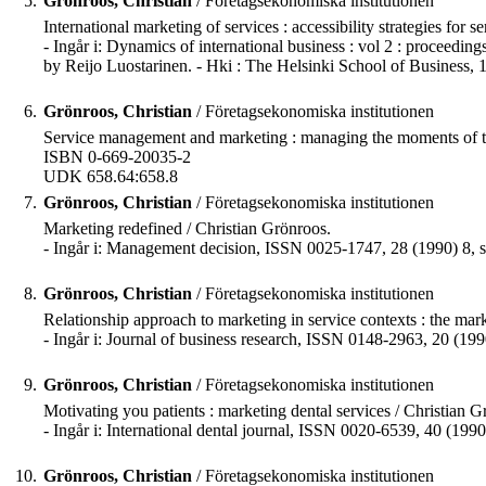
5.
Grönroos, Christian
/ Företagsekonomiska institutionen
International marketing of services : accessibility strategies for s
- Ingår i: Dynamics of international business : vol 2 : proceedi
by Reijo Luostarinen. - Hki : The Helsinki School of Business, 
6.
Grönroos, Christian
/ Företagsekonomiska institutionen
Service management and marketing : managing the moments of tru
ISBN 0-669-20035-2
UDK 658.64:658.8
7.
Grönroos, Christian
/ Företagsekonomiska institutionen
Marketing redefined / Christian Grönroos.
- Ingår i: Management decision, ISSN 0025-1747, 28 (1990) 8, s
8.
Grönroos, Christian
/ Företagsekonomiska institutionen
Relationship approach to marketing in service contexts : the mark
- Ingår i: Journal of business research, ISSN 0148-2963, 20 (1990
9.
Grönroos, Christian
/ Företagsekonomiska institutionen
Motivating you patients : marketing dental services / Christian G
- Ingår i: International dental journal, ISSN 0020-6539, 40 (199
10.
Grönroos, Christian
/ Företagsekonomiska institutionen