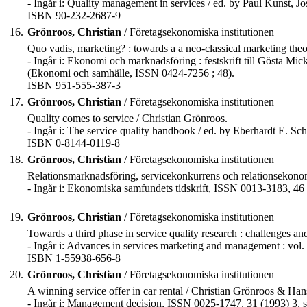
- Ingår i: Quality management in services / ed. by Paul Kunst, 
ISBN 90-232-2687-9
16.
Grönroos, Christian
/ Företagsekonomiska institutionen
Quo vadis, marketing? : towards a a neo-classical marketing theo
- Ingår i: Ekonomi och marknadsföring : festskrift till Gösta Mi
(Ekonomi och samhälle, ISSN 0424-7256 ; 48).
ISBN 951-555-387-3
17.
Grönroos, Christian
/ Företagsekonomiska institutionen
Quality comes to service / Christian Grönroos.
- Ingår i: The service quality handbook / ed. by Eberhardt E. 
ISBN 0-8144-0119-8
18.
Grönroos, Christian
/ Företagsekonomiska institutionen
Relationsmarknadsföring, servicekonkurrens och relationsekonom
- Ingår i: Ekonomiska samfundets tidskrift, ISSN 0013-3183, 46 
19.
Grönroos, Christian
/ Företagsekonomiska institutionen
Towards a third phase in service quality research : challenges and
- Ingår i: Advances in services marketing and management : vol
ISBN 1-55938-656-8
20.
Grönroos, Christian
/ Företagsekonomiska institutionen
A winning service offer in car rental / Christian Grönroos & Ha
- Ingår i: Management decision, ISSN 0025-1747, 31 (1993) 3, s