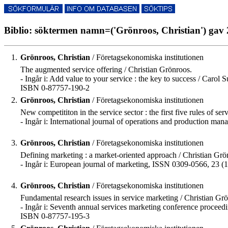
Biblio: söktermen namn=('Grönroos, Christian') gav 2
1.
Grönroos, Christian
/ Företagsekonomiska institutionen
The augmented service offering / Christian Grönroos.
- Ingår i: Add value to your service : the key to success / Carol 
ISBN 0-87757-190-2
2.
Grönroos, Christian
/ Företagsekonomiska institutionen
New competititon in the service sector : the first five rules of ser
- Ingår i: International journal of operations and production m
3.
Grönroos, Christian
/ Företagsekonomiska institutionen
Defining marketing : a market-oriented approach / Christian Grö
- Ingår i: European journal of marketing, ISSN 0309-0566, 23 (1
4.
Grönroos, Christian
/ Företagsekonomiska institutionen
Fundamental research issues in service marketing / Christian Gr
- Ingår i: Seventh annual services marketing conference proceed
ISBN 0-87757-195-3