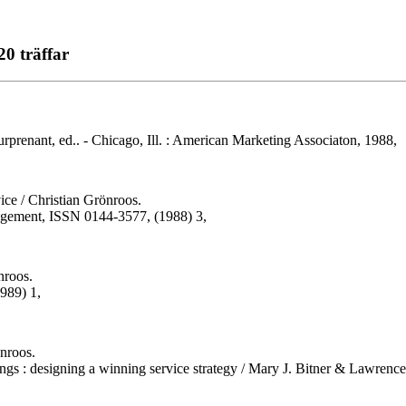
0 träffar
Surprenant, ed.. - Chicago, Ill. : American Marketing Associaton, 1988,
vice / Christian Grönroos.
anagement, ISSN 0144-3577, (1988) 3,
nroos.
989) 1,
önroos.
ings : designing a winning service strategy / Mary J. Bitner & Lawrence