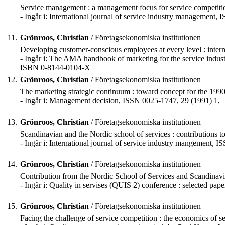
Service management : a management focus for service competitio
- Ingår i: International journal of service industry management,
11.
Grönroos, Christian
/ Företagsekonomiska institutionen
Developing customer-conscious employees at every level : inter
- Ingår i: The AMA handbook of marketing for the service ind
ISBN 0-8144-0104-X
12.
Grönroos, Christian
/ Företagsekonomiska institutionen
The marketing strategic continuum : toward concept for the 1990
- Ingår i: Management decision, ISSN 0025-1747, 29 (1991) 1,
13.
Grönroos, Christian
/ Företagsekonomiska institutionen
Scandinavian and the Nordic school of services : contributions t
- Ingår i: International journal of service industry mangement, 
14.
Grönroos, Christian
/ Företagsekonomiska institutionen
Contribution from the Nordic School of Services and Scandinav
- Ingår i: Quality in servises (QUIS 2) conference : selected pap
15.
Grönroos, Christian
/ Företagsekonomiska institutionen
Facing the challenge of service competition : the economics of se