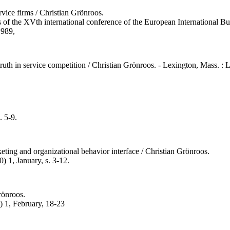
ervice firms / Christian Grönroos.
ngs of the XVth international conference of the European International B
1989,
th in service competition / Christian Grönroos. - Lexington, Mass. : 
. 5-9.
eting and organizational behavior interface / Christian Grönroos.
) 1, January, s. 3-12.
rönroos.
0) 1, February, 18-23