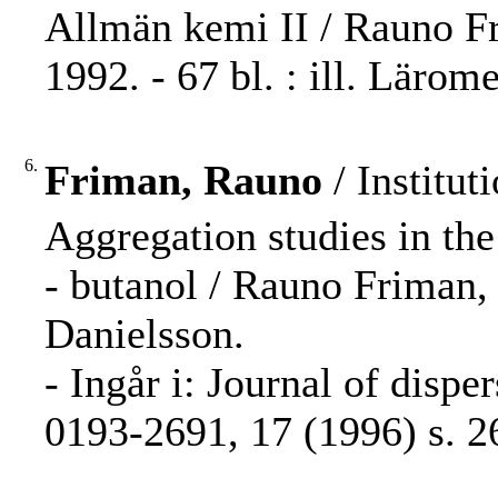
Allmän kemi II / Rauno F
1992. - 67 bl. : ill. Läro
6.
Friman, Rauno
/ Institut
Aggregation studies in th
- butanol / Rauno Friman,
Danielsson.
- Ingår i: Journal of disp
0193-2691, 17 (1996) s. 2