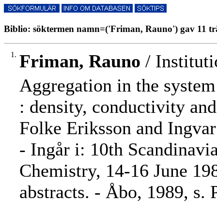
Biblio: söktermen namn=('Friman, Rauno') gav 11 tr
1.
Friman, Rauno
/ Institut
Aggregation in the system
: density, conductivity a
Folke Eriksson and Ingvar
- Ingår i: 10th Scandinav
Chemistry, 14-16 June 198
abstracts. - Åbo, 1989, s. 