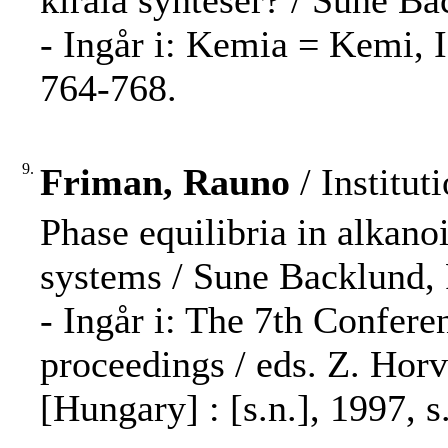
kirala synteser? / Sune Back
- Ingår i: Kemia = Kemi, 
764-768.
9.
Friman, Rauno
/ Institut
Phase equilibria in alkano
systems / Sune Backlund,
- Ingår i: The 7th Confere
proceedings / eds. Z. Horv
[Hungary] : [s.n.], 1997, s