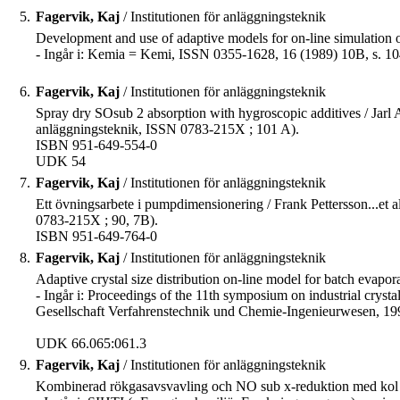
5.
Fagervik, Kaj
/ Institutionen för anläggningsteknik
Development and use of adaptive models for on-line simulation of
- Ingår i: Kemia = Kemi, ISSN 0355-1628, 16 (1989) 10B, s. 10
6.
Fagervik, Kaj
/ Institutionen för anläggningsteknik
Spray dry SOsub 2 absorption with hygroscopic additives / Jarl Ah
anläggningsteknik, ISSN 0783-215X ; 101 A).
ISBN 951-649-554-0
UDK 54
7.
Fagervik, Kaj
/ Institutionen för anläggningsteknik
Ett övningsarbete i pumpdimensionering / Frank Pettersson...et a
0783-215X ; 90, 7B).
ISBN 951-649-764-0
8.
Fagervik, Kaj
/ Institutionen för anläggningsteknik
Adaptive crystal size distribution on-line model for batch evapora
- Ingår i: Proceedings of the 11th symposium on industrial cry
Gesellschaft Verfahrenstechnik und Chemie-Ingenieurwesen, 199
UDK 66.065:061.3
9.
Fagervik, Kaj
/ Institutionen för anläggningsteknik
Kombinerad rökgasavsvavling och NO sub x-reduktion med kol som 