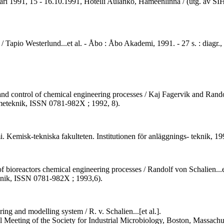
ri 1991, 15 - 16.10.1991, Hotelli Aulanko, Hämeenlinna / (utg. av SIHT
/ Tapio Westerlund...et al. - Åbo : Åbo Akademi, 1991. - 27 s. : diagr.
d control of chemical engineering processes / Kaj Fagervik and Randolf
rmeteknik, ISSN 0781-982X ; 1992, 8).
. Kemisk-tekniska fakulteten. Institutionen för anläggnings- teknik, 199
 bioreactors chemical engineering processes / Randolf von Schalien...et
eknik, ISSN 0781-982X ; 1993,6).
ing and modelling system / R. v. Schalien...[et al.].
l Meeting of the Society for Industrial Microbiology, Boston, Massachus