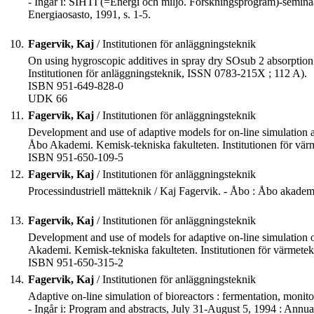
- Ingår i: SIHTI (=Energi och miljö. Forskningsprogram)-seminaa
Energiaosasto, 1991, s. 1-5.
10.
Fagervik, Kaj
/ Institutionen för anläggningsteknik
On using hygroscopic additives in spray dry SOsub 2 absorption 
Institutionen för anläggningsteknik, ISSN 0783-215X ; 112 A).
ISBN 951-649-828-0
UDK 66
11.
Fagervik, Kaj
/ Institutionen för anläggningsteknik
Development and use of adaptive models for on-line simulation an
Åbo Akademi. Kemisk-tekniska fakulteten. Institutionen för vä
ISBN 951-650-109-5
12.
Fagervik, Kaj
/ Institutionen för anläggningsteknik
Processindustriell mätteknik / Kaj Fagervik. - Åbo : Åbo akademi
13.
Fagervik, Kaj
/ Institutionen för anläggningsteknik
Development and use of models for adaptive on-line simulation of
Akademi. Kemisk-tekniska fakulteten. Institutionen för värmet
ISBN 951-650-315-2
14.
Fagervik, Kaj
/ Institutionen för anläggningsteknik
Adaptive on-line simulation of bioreactors : fermentation, monitor
- Ingår i: Program and abstracts, July 31-August 5, 1994 : Annua