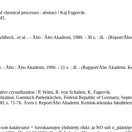
 chemical processes : abstract / Kaj Fagervik.
45.
lbeck...et al. . - Åbo : Åbo Akademi, 1989. - 30 s. : ill. - (Report/Åb
l. - Åbo : Åbo Akademi, 1990. - 21 s. : ill. - (Rapport/Åbo Akademi. K
tive crystallization / P. Wärri, R. von Schalien, K. Fagervik.
stallization, Garmisch-Partenkirchen, Federal Republic of Germany, S
0, s. 71-76. Även i: Report/Åbo Akademi. Kemisk-tekniska fakulteten.
katalysator = Savukaasujen yhdistetty rikki- ja NO sub x_päästöjen vä