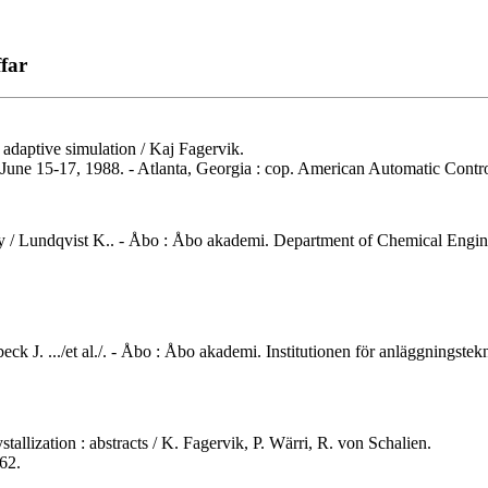
far
 adaptive simulation / Kaj Fagervik.
 June 15-17, 1988. - Atlanta, Georgia : cop. American Automatic Contro
 / Lundqvist K.. - Åbo : Åbo akademi. Department of Chemical Engineer
k J. .../et al./. - Åbo : Åbo akademi. Institutionen för anläggningstekn
stallization : abstracts / K. Fagervik, P. Wärri, R. von Schalien.
62.