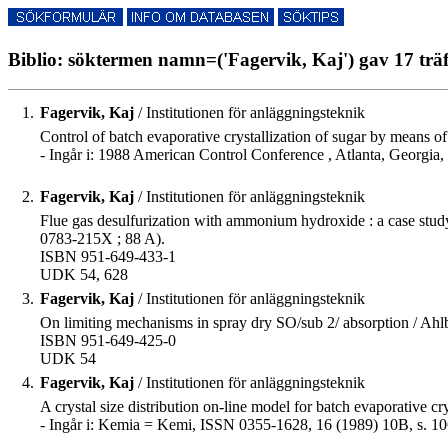
Biblio: söktermen namn=('Fagervik, Kaj') gav 17 träf
1.
Fagervik, Kaj
/ Institutionen för anläggningsteknik
Control of batch evaporative crystallization of sugar by means of
- Ingår i: 1988 American Control Conference , Atlanta, Georgia,
2.
Fagervik, Kaj
/ Institutionen för anläggningsteknik
Flue gas desulfurization with ammonium hydroxide : a case study
0783-215X ; 88 A).
ISBN 951-649-433-1
UDK 54, 628
3.
Fagervik, Kaj
/ Institutionen för anläggningsteknik
On limiting mechanisms in spray dry SO/sub 2/ absorption / Ahlbec
ISBN 951-649-425-0
UDK 54
4.
Fagervik, Kaj
/ Institutionen för anläggningsteknik
A crystal size distribution on-line model for batch evaporative cry
- Ingår i: Kemia = Kemi, ISSN 0355-1628, 16 (1989) 10B, s. 10