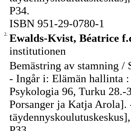
P34.
ISBN 951-29-0780-1
2.
Ewalds-Kvist, Béatrice f.
institutionen
Bemästring av stamning / S.
- Ingår i: Elämän hallinta :
Psykologia 96, Turku 28.-3
Porsanger ja Katja Arola]. 
täydennyskoulutuskeskus], 
P33.