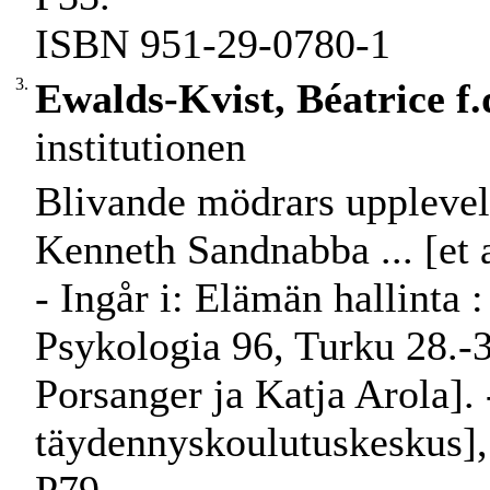
ISBN 951-29-0780-1
3.
Ewalds-Kvist, Béatrice f.
institutionen
Blivande mödrars upplevels
Kenneth Sandnabba ... [et a
- Ingår i: Elämän hallinta :
Psykologia 96, Turku 28.-3
Porsanger ja Katja Arola]. 
täydennyskoulutuskeskus], 