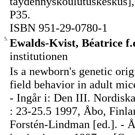
täydennyskoulutuskeskus], 
P35.
ISBN 951-29-0780-1
5.
Ewalds-Kvist, Béatrice f.
institutionen
Is a newborn's genetic orig
field behavior in adult mic
- Ingår i: Den III. Nordis
: 23-25.5 1997, Åbo, Finla
Forstén-Lindman [ed.]. - 