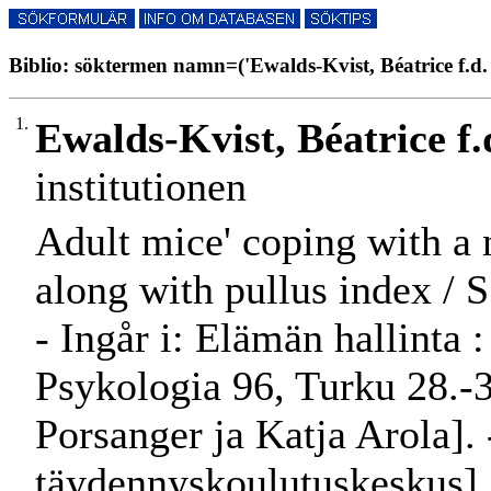
Biblio: söktermen namn=('Ewalds-Kvist, Béatrice f.d. 
1.
Ewalds-Kvist, Béatrice f.
institutionen
Adult mice' coping with a 
along with pullus index / 
- Ingår i: Elämän hallinta :
Psykologia 96, Turku 28.-3
Porsanger ja Katja Arola]. 
täydennyskoulutuskeskus], 