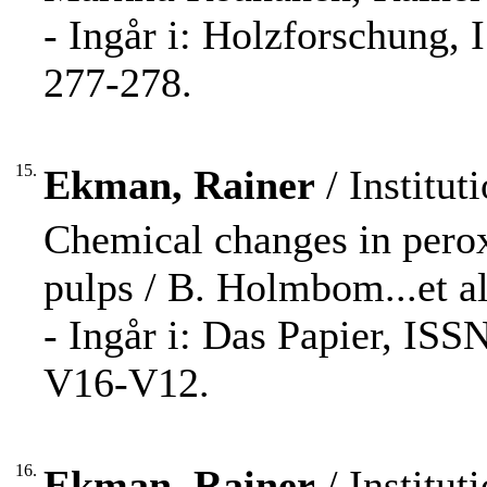
- Ingår i: Holzforschung,
277-278.
15.
Ekman, Rainer
/ Institu
Chemical changes in pero
pulps / B. Holmbom...et al
- Ingår i: Das Papier, ISS
V16-V12.
16.
Ekman, Rainer
/ Institu