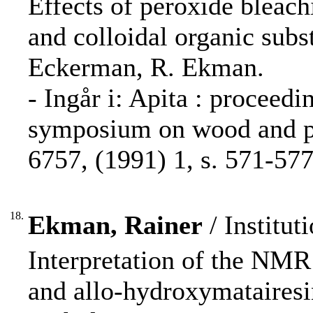
Effects of peroxide bleac
and colloidal organic subs
Eckerman, R. Ekman.
- Ingår i: Apita : proceedi
symposium on wood and p
6757, (1991) 1, s. 571-577
18.
Ekman, Rainer
/ Institu
Interpretation of the NMR
and allo-hydroxymataires