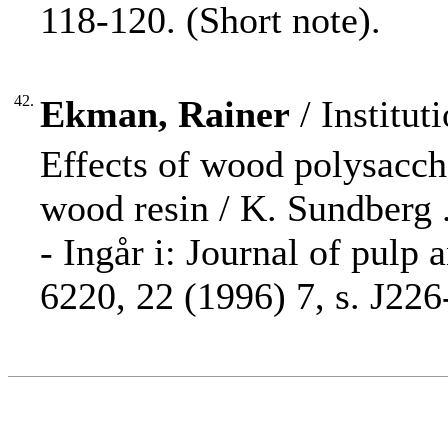
118-120. (Short note).
42.
Ekman, Rainer
/ Institu
Effects of wood polysaccha
wood resin / K. Sundberg ..
- Ingår i: Journal of pulp
6220, 22 (1996) 7, s. J226