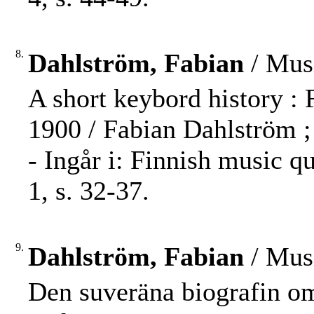
8.
Dahlström, Fabian
/ Musi
A short keybord history :
1900 / Fabian Dahlström ;
- Ingår i: Finnish music q
1, s. 32-37.
9.
Dahlström, Fabian
/ Musi
Den suveräna biografin om 