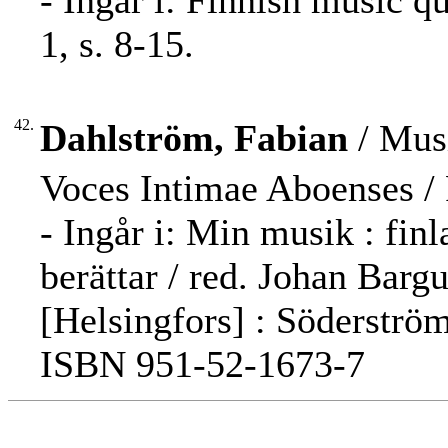
- Ingår i: Finnish music q
1, s. 8-15.
42.
Dahlström, Fabian
/ Musi
Voces Intimae Aboenses /
- Ingår i: Min musik : fin
berättar / red. Johan Barg
[Helsingfors] : Söderström
ISBN 951-52-1673-7