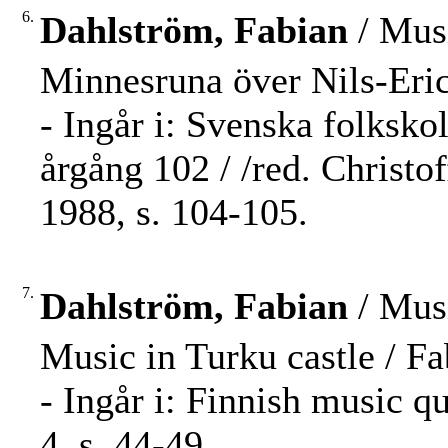
6.
Dahlström, Fabian
/ Musi
Minnesruna över Nils-Eri
- Ingår i: Svenska folksko
årgång 102 / /red. Christo
1988, s. 104-105.
7.
Dahlström, Fabian
/ Musi
Music in Turku castle / F
- Ingår i: Finnish music q
4, s. 44-49.