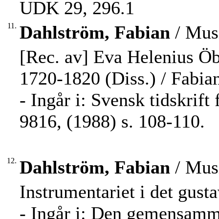
UDK 29, 296.1
11.
Dahlström, Fabian
/ Musi
[Rec. av] Eva Helenius Öb
1720-1820 (Diss.) / Fabia
- Ingår i: Svensk tidskrif
9816, (1988) s. 108-110.
12.
Dahlström, Fabian
/ Musi
Instrumentariet i det gus
- Ingår i: Den gemensamma