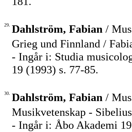
181.
29.
Dahlström, Fabian
/ Musi
Grieg und Finnland / Fabi
- Ingår i: Studia musicol
19 (1993) s. 77-85.
30.
Dahlström, Fabian
/ Musi
Musikvetenskap - Sibeliu
- Ingår i: Åbo Akademi 19