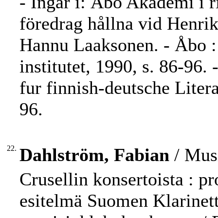
- Ingår i: Åbo Akademi i r
föredrag hållna vid Henrik 
Hannu Laaksonen. - Åbo :
institutet, 1990, s. 86-96. 
fur finnish-deutsche Liter
96.
22.
Dahlström, Fabian
/ Musi
Crusellin konsertoista : p
esitelmä Suomen Klarinett