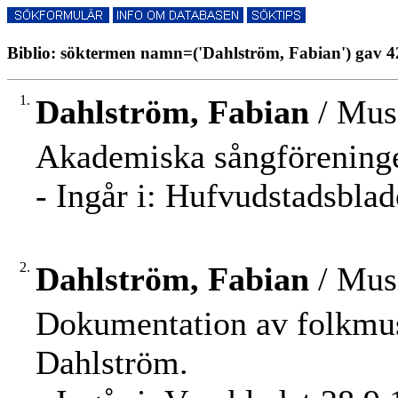
Biblio: söktermen namn=('Dahlström, Fabian') gav 42
1.
Dahlström, Fabian
/ Musi
Akademiska sångföreninge
- Ingår i: Hufvudstadsbla
2.
Dahlström, Fabian
/ Musi
Dokumentation av folkmusi
Dahlström.