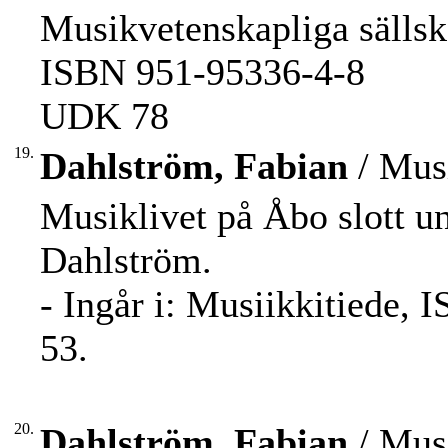
Musikvetenskapliga sällska
ISBN 951-95336-4-8
UDK 78
19.
Dahlström, Fabian
/ Musi
Musiklivet på Åbo slott un
Dahlström.
- Ingår i: Musiikkitiede, 
53.
20.
Dahlström, Fabian
/ Musi