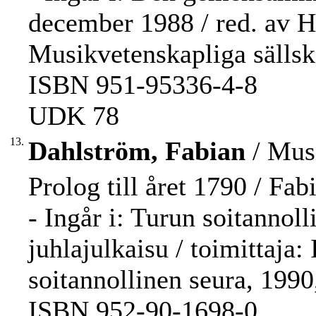
december 1988 / red. av Ha
Musikvetenskapliga sällska
ISBN 951-95336-4-8
UDK 78
13.
Dahlström, Fabian
/ Musi
Prolog till året 1790 / Fa
- Ingår i: Turun soitannol
juhlajulkaisu / toimittaja:
soitannollinen seura, 1990
ISBN 952-90-1698-0