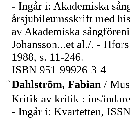
- Ingår i: Akademiska sån
årsjubileumsskrift med his
av Akademiska sångförenin
Johansson...et al./. - Hfo
1988, s. 11-246.
ISBN 951-99926-3-4
5.
Dahlström, Fabian
/ Musi
Kritik av kritik : insända
- Ingår i: Kvartetten, ISS