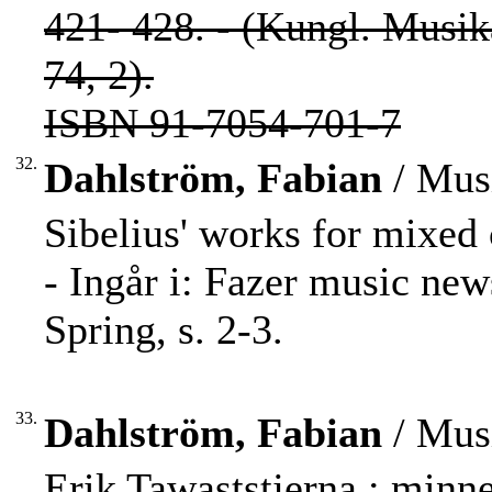
421- 428. - (Kungl. Musika
74, 2).
ISBN 91-7054-701-7
32.
Dahlström, Fabian
/ Musi
Sibelius' works for mixed
- Ingår i: Fazer music ne
Spring, s. 2-3.
33.
Dahlström, Fabian
/ Musi
Erik Tawaststjerna : minne