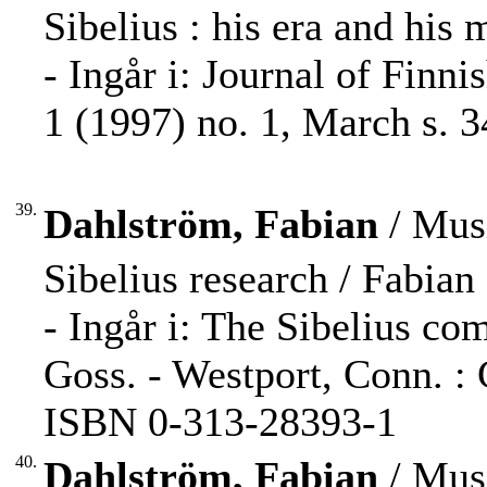
Sibelius : his era and his
- Ingår i: Journal of Finn
1 (1997) no. 1, March s. 3
39.
Dahlström, Fabian
/ Musi
Sibelius research / Fabian
- Ingår i: The Sibelius c
Goss. - Westport, Conn. :
ISBN 0-313-28393-1
40.
Dahlström, Fabian
/ Musi