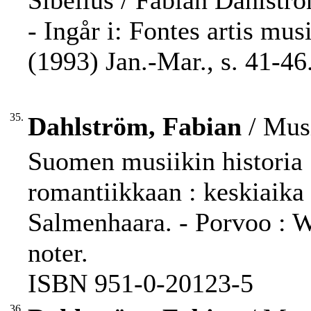
Sibelius / Fabian Dahlstr
- Ingår i: Fontes artis mu
(1993) Jan.-Mar., s. 41-46
35.
Dahlström, Fabian
/ Musi
Suomen musiikin historia :
romantiikkaan : keskiaika
Salmenhaara. - Porvoo : WSO
noter.
ISBN 951-0-20123-5
36.