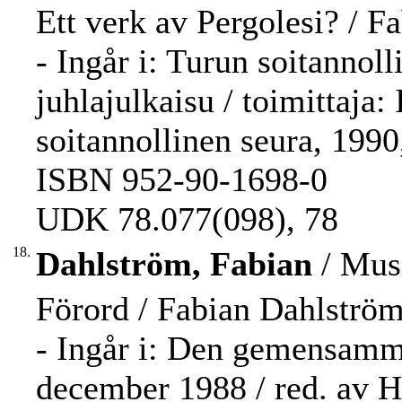
Ett verk av Pergolesi? / F
- Ingår i: Turun soitannol
juhlajulkaisu / toimittaja:
soitannollinen seura, 1990
ISBN 952-90-1698-0
UDK 78.077(098), 78
18.
Dahlström, Fabian
/ Musi
Förord / Fabian Dahlström
- Ingår i: Den gemensamma
december 1988 / red. av Ha