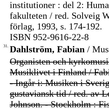
institutioner : del 2: Huma
fakulteten / red. Solveig
förlag, 1993, s. 174-192.
ISBN 952-9616-22-8
31.
Dahlström, Fabian
/ Musi
Organisten och kyrkomusi
Musiklivet i Finland / Fa
- Ingår i: Musiken i Sverig
gustaviansk tid / red. av 
Johnson. - Stockholm : Fi