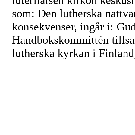
luterilaisen kirkon keskus
som: Den lutherska nattvar
konsekvenser, ingår i: Guds
Handbokskommittén tillsat
lutherska kyrkan i Finland