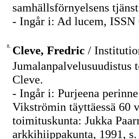
samhällsförnyelsens tjänst
- Ingår i: Ad lucem, ISSN 
8.
Cleve, Fredric
/ Instituti
Jumalanpalvelusuudistus te
Cleve.
- Ingår i: Purjeena perinne
Vikströmin täyttäessä 60 v
toimituskunta: Jukka Paarm
arkkihiippakunta, 1991, s.