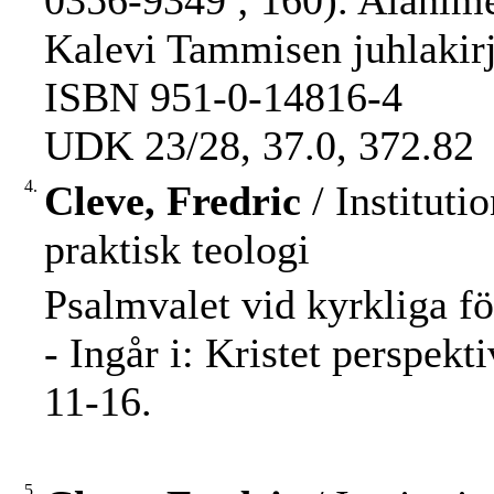
0356-9349 ; 160). Alanime
Kalevi Tammisen juhlakir
ISBN 951-0-14816-4
UDK 23/28, 37.0, 372.82
4.
Cleve, Fredric
/ Instituti
praktisk teologi
Psalmvalet vid kyrkliga fö
- Ingår i: Kristet perspek
11-16.
5.