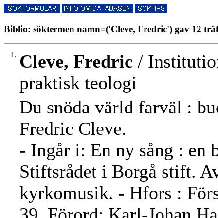
Biblio: söktermen namn=('Cleve, Fredric') gav 12 trä
1.
Cleve, Fredric
/ Instituti
praktisk teologi
Du snöda värld farväl : bu
Fredric Cleve.
- Ingår i: En ny sång : en
Stiftsrådet i Borgå stift. 
kyrkomusik. - Hfors : För
39. Förord: Karl-Johan Ha