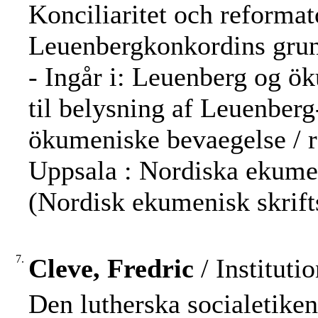
Konciliaritet och reformat
Leuenbergkonkordins grund
- Ingår i: Leuenberg og ö
til belysning af Leuenberg
ökumeniske bevaegelse / r
Uppsala : Nordiska ekumeni
(Nordisk ekumenisk skrifts
7.
Cleve, Fredric
/ Instituti
Den lutherska socialetike