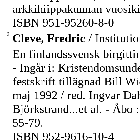
arkkihiippakunnan vuosiki
ISBN 951-95260-8-0
9.
Cleve, Fredric
/ Instituti
En finlandssvensk birgitti
- Ingår i: Kristendomsunde
festskrift tillägnad Bill 
maj 1992 / red. Ingvar Da
Björkstrand...et al. - Åbo
55-79.
ISBN 952-9616-10-4