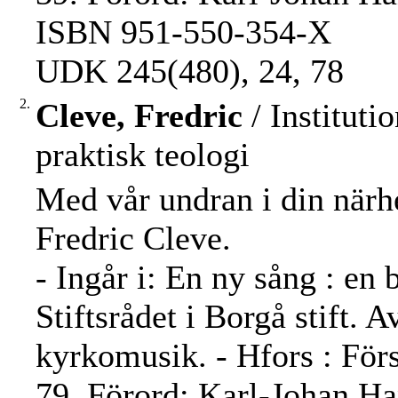
ISBN 951-550-354-X
UDK 245(480), 24, 78
2.
Cleve, Fredric
/ Instituti
praktisk teologi
Med vår undran i din närhe
Fredric Cleve.
- Ingår i: En ny sång : en
Stiftsrådet i Borgå stift. 
kyrkomusik. - Hfors : För
79. Förord: Karl-Johan Ha