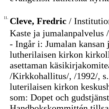
11.
Cleve, Fredric
/ Instituti
Kaste ja jumalanpalvelus /
- Ingår i: Jumalan kansan
lutherilaisen kirkon kirk
asettaman käsikirjakomitea
/Kirkkohallitus/, /1992/, 
luterilaisen kirkon keskus
som: Dopet och gudstjänste
Handbokskommittén tillsat