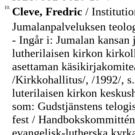
10.
Cleve, Fredric
/ Instituti
Jumalanpalveluksen teologi
- Ingår i: Jumalan kansan
lutherilaisen kirkon kirk
asettaman käsikirjakomitea
/Kirkkohallitus/, /1992/, 
luterilaisen kirkon keskus
som: Gudstjänstens telogis
fest / Handbokskommittén t
evangelisk-lutherska kyrka