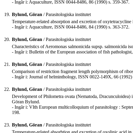
- Ingår i: Aquaculture, ISSN 0044-8486, 86 (1990) s. 359-367.
19.
Bylund, Göran
/ Parasitologiska institutet
Temperature-related absorption and excretion of oxytetracycline 
- Ingår i: Aquaculture, ISSN 0044-8486, 84 (1990) s. 363-372.
20.
Bylund, Göran
/ Parasitologiska institutet
Characteristics of Aeromonas salmonicida supsp. salmonicida iso
- Ingår i: Bulletin of the European association of fish pathologi
21.
Bylund, Göran
/ Parasitologiska institutet
Comparison of restriction fragment length polymorphism of ri
- Ingår i: Journal of helminthology, ISSN 0022-149X, 66 (1992)
22.
Bylund, Göran
/ Parasitologiska institutet
Development of Philometra ovata (Nematoda, Dracunculoidea) in 
Göran Bylund.
- Ingår i: VIth European multicolloquium of parasitology : Sept
198.
23.
Bylund, Göran
/ Parasitologiska institutet
Temperature-related absorbtion and excretion of oxolinic acid 