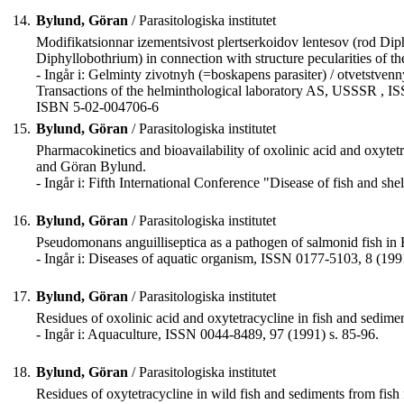
14.
Bylund, Göran
/ Parasitologiska institutet
Modifikatsionnar izementsivost plertserkoidov lentesov (rod Diph
Diphyllobothrium) in connection with structure pecularities of the
- Ingår i: Gelminty zivotnyh (=boskapens parasiter) / otvetst
Transactions of the helminthological laboratory AS, USSSR , IS
ISBN 5-02-004706-6
15.
Bylund, Göran
/ Parasitologiska institutet
Pharmacokinetics and bioavailability of oxolinic acid and oxytet
and Göran Bylund.
- Ingår i: Fifth International Conference "Disease of fish and sh
16.
Bylund, Göran
/ Parasitologiska institutet
Pseudomonans anguilliseptica as a pathogen of salmonid fish in
- Ingår i: Diseases of aquatic organism, ISSN 0177-5103, 8 (1991
17.
Bylund, Göran
/ Parasitologiska institutet
Residues of oxolinic acid and oxytetracycline in fish and sedime
- Ingår i: Aquaculture, ISSN 0044-8489, 97 (1991) s. 85-96.
18.
Bylund, Göran
/ Parasitologiska institutet
Residues of oxytetracycline in wild fish and sediments from fis