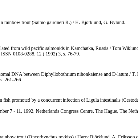
in rainbow trout (Salmo gairdneri R.) / H. Björklund, G. Bylund.
lated from wild pacific salmonids in Kamchatka, Russia / Tom Wiklund..
st, ISSN 0108-0288, 12 ( 1992) 3, s. 76-79.
bosomal DNA between Diphyllobothrium nihonkaiense and D-latum / T.
 s. 261-266.
fish promoted by a concurrent infection of Ligula intestinalis (Cesto
ember 7 - 11, 1992, Netherlands Congress Centre, The Hague, The Nethe
in rainbow trout (Oncorhynchus mykiss) / Harry Björklund, A. Eriksson