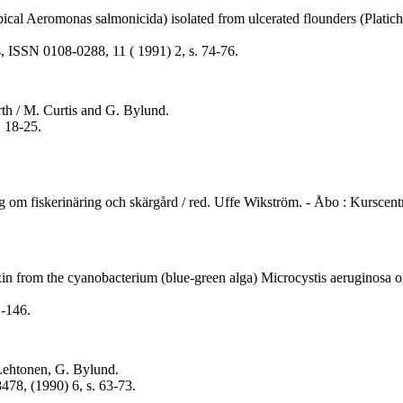
al Aeromonas salmonicida) isolated from ulcerated flounders (Platichth
ts, ISSN 0108-0288, 11 ( 1991) 2, s. 74-76.
rth / M. Curtis and G. Bylund.
. 18-25.
ling om fiskerinäring och skärgård / red. Uffe Wikström. - Åbo : Kurscen
toxin from the cyanobacterium (blue-green alga) Microcystis aeruginos
1-146.
 Lehtonen, G. Bylund.
478, (1990) 6, s. 63-73.