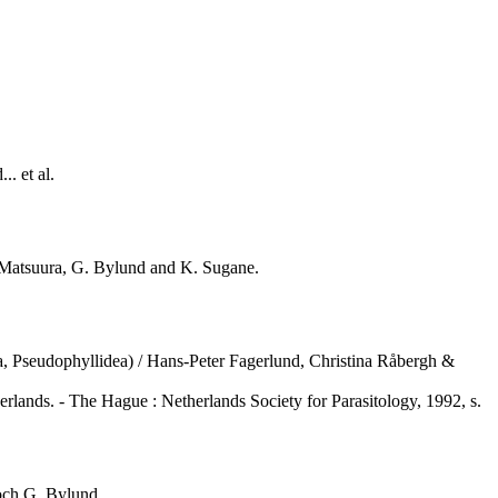
. et al.
 Matsuura, G. Bylund and K. Sugane.
da, Pseudophyllidea) / Hans-Peter Fagerlund, Christina Råbergh &
rlands. - The Hague : Netherlands Society for Parasitology, 1992, s.
 och G. Bylund.