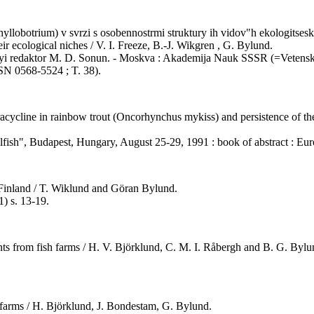
yllobotrium) v svrzi s osobennostrmi struktury ih vidov"h ekologitseski
ir ecological niches / V. I. Freeze, B.-J. Wikgren , G. Bylund.
vennyi redaktor M. D. Sonun. - Moskva : Akademija Nauk SSSR (=Veten
SN 0568-5524 ; T. 38).
racycline in rainbow trout (Oncorhynchus mykiss) and persistence of th
ellfish", Budapest, Hungary, August 25-29, 1991 : book of abstract : Eur
 Finland / T. Wiklund and Göran Bylund.
) s. 13-19.
nts from fish farms / H. V. Björklund, C. M. I. Råbergh and B. G. Bylu
h farms / H. Björklund, J. Bondestam, G. Bylund.