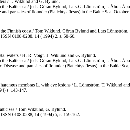
aters / T. Wiklund and G. Bylund.
) in the Baltic sea / [eds. Göran Bylund, Lars-G. Lönnström]. - Åbo : Åb
and parasites of flounder (Platichtys flesus) in the Baltic Sea, Octob
f the Finnish coast / Tom Wiklund, Göran Bylund and Lars Lönnström.
st, ISSN 0108-0288, 14 ( 1994) 2, s. 58-60.
stal waters / H.-R. Voigt, T. Wiklund and G. Bylund.
) in the Baltic sea / [eds. Göran Bylund, Lars-G. Lönnström]. - Åbo : Å
 Disease and parasites of flounder (Platichtys flesus) in the Baltic S
a harengus membras L. with eye lesions / L. Lönnström, T. Wiklund an
94) s. 143-147.
 Baltic sea / Tom Wiklund, G. Bylund.
st, ISSN 0108-0288, 14 ( 1994) 5, s. 159-162.