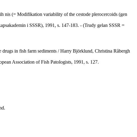
h nis (= Modifikation variability of the cestode plerocercoids (gen
skapsakademin i SSSR), 1991, s. 147-183. - (Trudy gelan SSSR =
e drugs in fish farm sediments / Harry Björklund, Christina Råbergh
opean Association of Fish Patologists, 1991, s. 127.
nd.