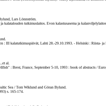
. Bylund, Lars Lönnström.
ta- ja kalatalouden tutkimuslaitos. Evon kalastusasema ja kalanviljelylai
und.
en : III kalatutkimuspäivät, Lahti 28.-29.10.1993. - Helsinki : Riista- 
.et al.
ellfish" : Brest, France, September 5-10, 1993 : book of abstracts / Euro
rn Baltic Sea / Tom Wiklund and Göran Bylund.
993) s. 165-174.