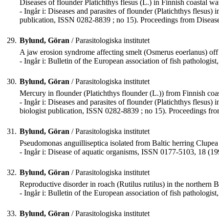
Diseases of flounder Platichthys flesus (L.) in Finnish coastal w
- Ingår i: Diseases and parasites of flounder (Platichthys flesus
publication, ISSN 0282-8839 ; no 15). Proceedings from Disease 
29.
Bylund, Göran
/ Parasitologiska institutet
A jaw erosion syndrome affecting smelt (Osmerus eoerlanus) of
- Ingår i: Bulletin of the European association of fish pathologi
30.
Bylund, Göran
/ Parasitologiska institutet
Mercury in flounder (Platichthys flounder (L.)) from Finnish coa
- Ingår i: Diseases and parasites of flounder (Platichthys flesus
biologist publication, ISSN 0282-8839 ; no 15). Proceedings from
31.
Bylund, Göran
/ Parasitologiska institutet
Pseudomonas anguilliseptica isolated from Baltic herring Clupe
- Ingår i: Disease of aquatic organisms, ISSN 0177-5103, 18 (19
32.
Bylund, Göran
/ Parasitologiska institutet
Reproductive disorder in roach (Rutilus rutilus) in the northern
- Ingår i: Bulletin of the European association of fish pathologi
33.
Bylund, Göran
/ Parasitologiska institutet