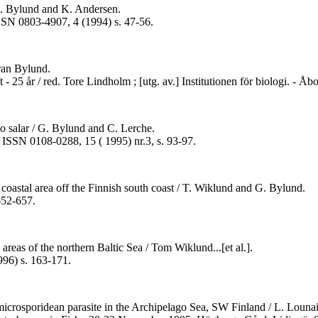
 G. Bylund and K. Andersen.
 ISSN 0803-4907, 4 (1994) s. 47-56.
öran Bylund.
t - 25 år / red. Tore Lindholm ; [utg. av.] Institutionen för biologi. - 
o salar / G. Bylund and C. Lerche.
t, ISSN 0108-0288, 15 ( 1995) nr.3, s. 93-97.
a coastal area off the Finnish south coast / T. Wiklund and G. Bylund.
652-657.
areas of the northern Baltic Sea / Tom Wiklund...[et al.].
996) s. 163-171.
 a microsporidean parasite in the Archipelago Sea, SW Finland / L. Lou