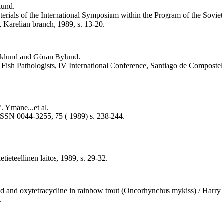
lund.
 materials of the International Symposium within the Program of the Sovi
 Karelian branch, 1989, s. 13-20.
jörklund and Göran Bylund.
 of Fish Pathologists, IV International Conference, Santiago de Compost
. Ymane...et al.
h, ISSN 0044-3255, 75 ( 1989) s. 238-244.
tieteellinen laitos, 1989, s. 29-32.
cid and oxytetracycline in rainbow trout (Oncorhynchus mykiss) / Har
.