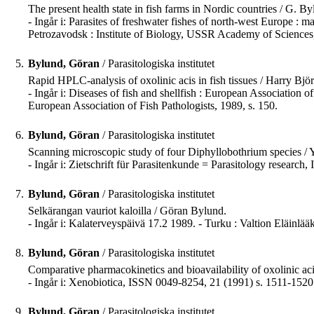
The present health state in fish farms in Nordic countries / G. By
- Ingår i: Parasites of freshwater fishes of north-west Europe :
Petrozavodsk : Institute of Biology, USSR Academy of Sciences,
5.
Bylund, Göran
/ Parasitologiska institutet
Rapid HPLC-analysis of oxolinic acis in fish tissues / Harry B
- Ingår i: Diseases of fish and shellfish : European Association
European Association of Fish Pathologists, 1989, s. 150.
6.
Bylund, Göran
/ Parasitologiska institutet
Scanning microscopic study of four Diphyllobothrium species / Y
- Ingår i: Zietschrift für Parasitenkunde = Parasitology researc
7.
Bylund, Göran
/ Parasitologiska institutet
Selkärangan vauriot kaloilla / Göran Bylund.
- Ingår i: Kalaterveyspäivä 17.2 1989. - Turku : Valtion Eläinlääke
8.
Bylund, Göran
/ Parasitologiska institutet
Comparative pharmacokinetics and bioavailability of oxolinic a
- Ingår i: Xenobiotica, ISSN 0049-8254, 21 (1991) s. 1511-1520
9.
Bylund, Göran
/ Parasitologiska institutet