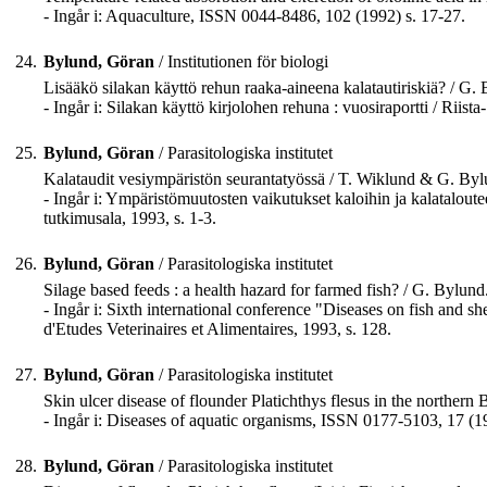
- Ingår i: Aquaculture, ISSN 0044-8486, 102 (1992) s. 17-27.
24.
Bylund, Göran
/ Institutionen för biologi
Lisääkö silakan käyttö rehun raaka-aineena kalatautiriskiä? / G
- Ingår i: Silakan käyttö kirjolohen rehuna : vuosiraportti / Riis
25.
Bylund, Göran
/ Parasitologiska institutet
Kalataudit vesiympäristön seurantatyössä / T. Wiklund & G. Byl
- Ingår i: Ympäristömuutosten vaikutukset kaloihin ja kalataloute
tutkimusala, 1993, s. 1-3.
26.
Bylund, Göran
/ Parasitologiska institutet
Silage based feeds : a health hazard for farmed fish? / G. Bylund..
- Ingår i: Sixth international conference "Diseases on fish and sh
d'Etudes Veterinaires et Alimentaires, 1993, s. 128.
27.
Bylund, Göran
/ Parasitologiska institutet
Skin ulcer disease of flounder Platichthys flesus in the northe
- Ingår i: Diseases of aquatic organisms, ISSN 0177-5103, 17 (1
28.
Bylund, Göran
/ Parasitologiska institutet