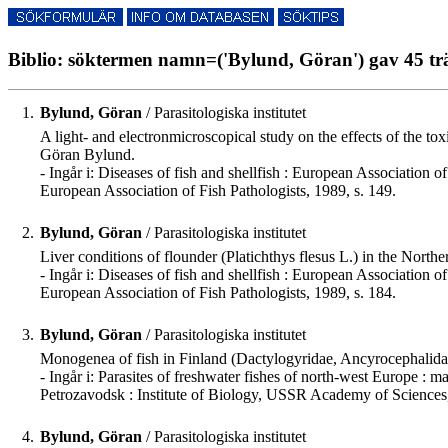
Biblio: söktermen namn=('Bylund, Göran') gav 45 tr
1.
Bylund, Göran
/ Parasitologiska institutet
A light- and electronmicroscopical study on the effects of the 
Göran Bylund.
- Ingår i: Diseases of fish and shellfish : European Association
European Association of Fish Pathologists, 1989, s. 149.
2.
Bylund, Göran
/ Parasitologiska institutet
Liver conditions of flounder (Platichthys flesus L.) in the Nor
- Ingår i: Diseases of fish and shellfish : European Association
European Association of Fish Pathologists, 1989, s. 184.
3.
Bylund, Göran
/ Parasitologiska institutet
Monogenea of fish in Finland (Dactylogyridae, Ancyrocephalida
- Ingår i: Parasites of freshwater fishes of north-west Europe :
Petrozavodsk : Institute of Biology, USSR Academy of Sciences,
4.
Bylund, Göran
/ Parasitologiska institutet