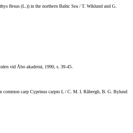
ys flesus (L.)) in the northern Baltic Sea / T. Wiklund and G.
tralen vid Åbo akademi, 1990, s. 39-45.
a on common carp Cyprinus carpio L / C. M. I. Råbergh, B. G. Bylund