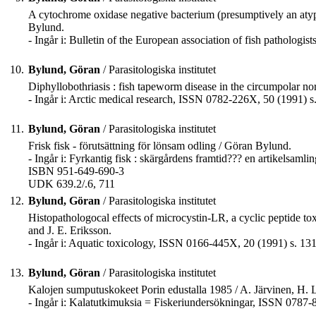
A cytochrome oxidase negative bacterium (presumptively an atypic
Bylund.
- Ingår i: Bulletin of the European association of fish pathologis
10.
Bylund, Göran
/ Parasitologiska institutet
Diphyllobothriasis : fish tapeworm disease in the circumpolar no
- Ingår i: Arctic medical research, ISSN 0782-226X, 50 (1991) s
11.
Bylund, Göran
/ Parasitologiska institutet
Frisk fisk - förutsättning för lönsam odling / Göran Bylund.
- Ingår i: Fyrkantig fisk : skärgårdens framtid??? en artikelsam
ISBN 951-649-690-3
UDK 639.2/.6, 711
12.
Bylund, Göran
/ Parasitologiska institutet
Histopathologocal effects of microcystin-LR, a cyclic peptide 
and J. E. Eriksson.
- Ingår i: Aquatic toxicology, ISSN 0166-445X, 20 (1991) s. 13
13.
Bylund, Göran
/ Parasitologiska institutet
Kalojen sumputuskokeet Porin edustalla 1985 / A. Järvinen, H.
- Ingår i: Kalatutkimuksia = Fiskeriundersökningar, ISSN 0787-8