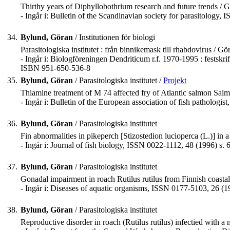
Thirthy years of Diphyllobothrium research and future trends /
- Ingår i: Bulletin of the Scandinavian society for parasitology,
34.
Bylund, Göran
/ Institutionen för biologi
Parasitologiska institutet : från binnikemask till rhabdovirus / G
- Ingår i: Biologföreningen Dendriticum r.f. 1970-1995 : festskrif
ISBN 951-650-536-8
35.
Bylund, Göran
/ Parasitologiska institutet /
Projekt
Thiamine treatment of M 74 affected fry of Atlantic salmon Salm
- Ingår i: Bulletin of the European association of fish pathologis
36.
Bylund, Göran
/ Parasitologiska institutet
Fin abnormalities in pikeperch [Stizostedion lucioperca (L.)] in 
- Ingår i: Journal of fish biology, ISSN 0022-1112, 48 (1996) s. 
37.
Bylund, Göran
/ Parasitologiska institutet
Gonadal impairment in roach Rutilus rutilus from Finnish coastal 
- Ingår i: Diseases of aquatic organisms, ISSN 0177-5103, 26 (1
38.
Bylund, Göran
/ Parasitologiska institutet
Reproductive disorder in roach (Rutilus rutilus) infectied with