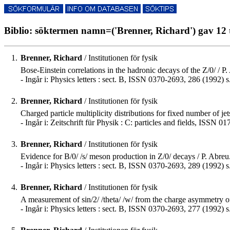
Biblio: söktermen namn=('Brenner, Richard') gav 12 
1.
Brenner, Richard
/ Institutionen för fysik
Bose-Einstein correlations in the hadronic decays of the Z/0/ / P. 
- Ingår i: Physics letters : sect. B, ISSN 0370-2693, 286 (1992) 
2.
Brenner, Richard
/ Institutionen för fysik
Charged particle multiplicity distributions for fixed number of jets
- Ingår i: Zeitschrift für Physik : C: particles and fields, ISSN 0
3.
Brenner, Richard
/ Institutionen för fysik
Evidence for B/0/ /s/ meson production in Z/0/ decays / P. Abreu..
- Ingår i: Physics letters : sect. B, ISSN 0370-2693, 289 (1992) 
4.
Brenner, Richard
/ Institutionen för fysik
A measurement of sin/2/ /theta/ /w/ from the charge asymmetry of 
- Ingår i: Physics letters : sect. B, ISSN 0370-2693, 277 (1992) 