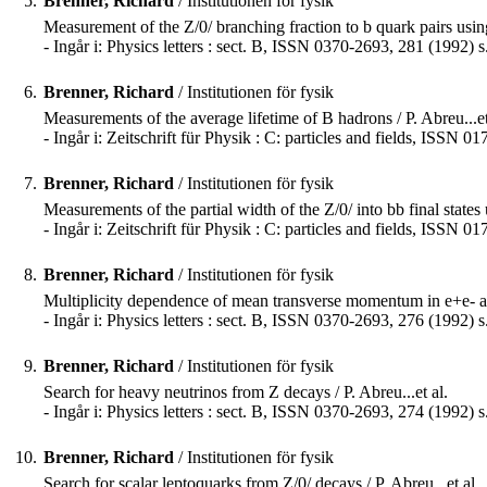
5.
Brenner, Richard
/ Institutionen för fysik
Measurement of the Z/0/ branching fraction to b quark pairs using 
- Ingår i: Physics letters : sect. B, ISSN 0370-2693, 281 (1992) 
6.
Brenner, Richard
/ Institutionen för fysik
Measurements of the average lifetime of B hadrons / P. Abreu...et
- Ingår i: Zeitschrift für Physik : C: particles and fields, ISSN 
7.
Brenner, Richard
/ Institutionen för fysik
Measurements of the partial width of the Z/0/ into bb final states 
- Ingår i: Zeitschrift für Physik : C: particles and fields, ISSN 0
8.
Brenner, Richard
/ Institutionen för fysik
Multiplicity dependence of mean transverse momentum in e+e- anni
- Ingår i: Physics letters : sect. B, ISSN 0370-2693, 276 (1992) 
9.
Brenner, Richard
/ Institutionen för fysik
Search for heavy neutrinos from Z decays / P. Abreu...et al.
- Ingår i: Physics letters : sect. B, ISSN 0370-2693, 274 (1992) 
10.
Brenner, Richard
/ Institutionen för fysik
Search for scalar leptoquarks from Z/0/ decays / P. Abreu...et al.