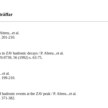
träffar
Abreu...et al.
s. 201-210.
 in Z/0/ hadronic decays / P. Abreu...et al.
170-9739, 56 (1992) s. 63-75.
.et al.
s. 199-210.
hadronic events at the Z/0/ peak / P. Abreu...et al.
s. 371-382.