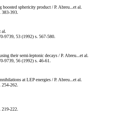
boosted sphericity product / P. Abreu...et al.
s. 383-393.
 al.
0170-9739, 53 (1992) s. 567-580.
using their semi-leptonic decays / P. Abreu...et al.
170-9739, 56 (1992) s. 46-61.
hilations at LEP energies / P. Abreu...et al.
s. 254-262.
s. 219-222.