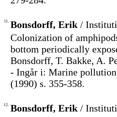
279-284.
11.
Bonsdorff, Erik
/ Institut
Colonization of amphipods
bottom periodically expose
Bonsdorff, T. Bakke, A. P
- Ingår i: Marine pollutio
(1990) s. 355-358.
12.
Bonsdorff, Erik
/ Institut