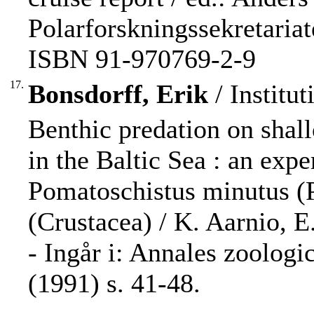
Polarforskningssekretariat
ISBN 91-970769-2-9
17.
Bonsdorff, Erik
/ Institut
Benthic predation on sha
in the Baltic Sea : an ex
Pomatoschistus minutus (
(Crustacea) / K. Aarnio, 
- Ingår i: Annales zoolog
(1991) s. 41-48.