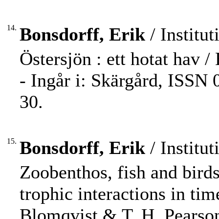
14.
Bonsdorff, Erik
/ Institut
Östersjön : ett hotat hav 
- Ingår i: Skärgård, ISSN 
30.
15.
Bonsdorff, Erik
/ Institut
Zoobenthos, fish and birds
trophic interactions in ti
Blomqvist & T. H. Pearso