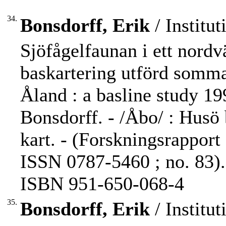
34.
Bonsdorff, Erik
/ Institut
Sjöfågelfaunan i ett nordv
baskartering utförd somm
Åland : a basline study 1
Bonsdorff. - /Åbo/ : Husö b
kart. - (Forskningsrapport
ISSN 0787-5460 ; no. 83).
ISBN 951-650-068-4
35.
Bonsdorff, Erik
/ Institut