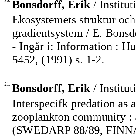
20.
Bonsdorff, Erik
/ Institut
Ekosystemets struktur och
gradientsystem / E. Bonsd
- Ingår i: Information : H
5452, (1991) s. 1-2.
21.
Bonsdorff, Erik
/ Institut
Interspecifk predation as a
zooplankton community : 
(SWEDARP 88/89, FINNARP