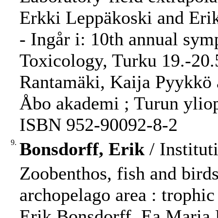
Erkki Leppäkoski and Eri
- Ingår i: 10th annual sym
Toxicology, Turku 19.-20.5
Rantamäki, Kaija Pyykkö 
Åbo akademi ; Turun yliopi
ISBN 952-90092-8-2
9.
Bonsdorff, Erik
/ Institut
Zoobenthos, fish and birds
archopelago area : trophic 
Erik Bonsdorff, Ea Maria