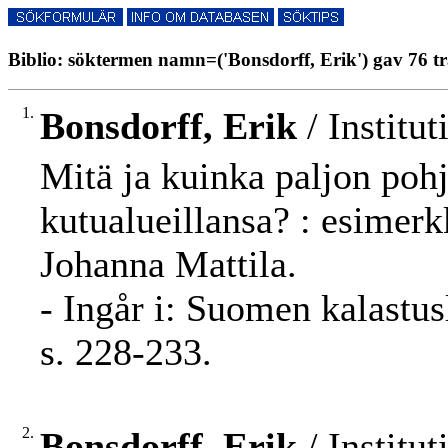
Biblio: söktermen namn=('Bonsdorff, Erik') gav 76 tr
1.
Bonsdorff, Erik
/ Institut
Mitä ja kuinka paljon pohj
kutualueillansa? : esimer
Johanna Mattila.
- Ingår i: Suomen kalastu
s. 228-233.
2.
Bonsdorff, Erik
/ Institut