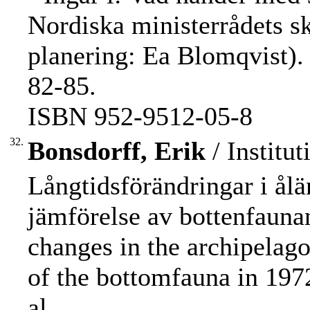
Nordiska ministerrådets s
planering: Ea Blomqvist). 
82-85.
ISBN 952-9512-05-8
32.
Bonsdorff, Erik
/ Institut
Långtidsförändringar i ålä
jämförelse av bottenfaun
changes in the archipelag
of the bottomfauna in 1972
al.