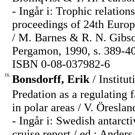
- Ingår i: Trophic relatio
proceedings of 24th Eur
/ M. Barnes & R. N. Gibson
Pergamon, 1990, s. 389-4
ISBN 0-08-037982-6
16.
Bonsdorff, Erik
/ Institut
Predation as a regulating 
in polar areas / V. Öresla
- Ingår i: Swedish antarc
cruise report / ed.: Anders