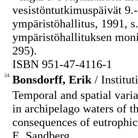
vesistöntutkimuspäivät 9.-
ympäristöhallitus, 1991, s.
ympäristöhallituksen moni
295).
ISBN 951-47-4116-1
24.
Bonsdorff, Erik
/ Institut
Temporal and spatial vari
in archipelago waters of t
consequences of eutrophica
E. Sandberg.