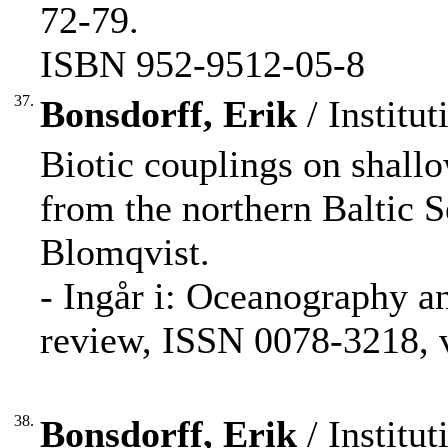
72-79.
ISBN 952-9512-05-8
37.
Bonsdorff, Erik
/ Institut
Biotic couplings on shall
from the northern Baltic S
Blomqvist.
- Ingår i: Oceanography a
review, ISSN 0078-3218, v
38.
Bonsdorff, Erik
/ Institut