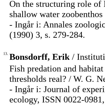
On the structuring role o
shallow water zoobenthos 
- Ingår i: Annales zoolog
(1990) 3, s. 279-284.
13.
Bonsdorff, Erik
/ Institut
Fish predation and habitat
thresholds real? / W. G. N
- Ingår i: Journal of expe
ecology, ISSN 0022-0981, 