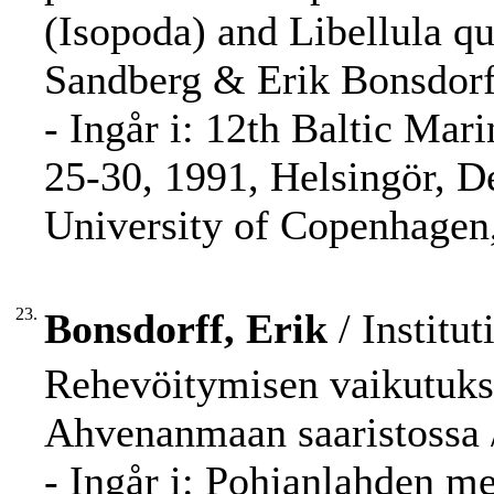
(Isopoda) and Libellula q
Sandberg & Erik Bonsdorf
- Ingår i: 12th Baltic Ma
25-30, 1991, Helsingör, D
University of Copenhagen,
23.
Bonsdorff, Erik
/ Institut
Rehevöitymisen vaikutuks
Ahvenanmaan saaristossa / 
- Ingår i: Pohjanlahden m