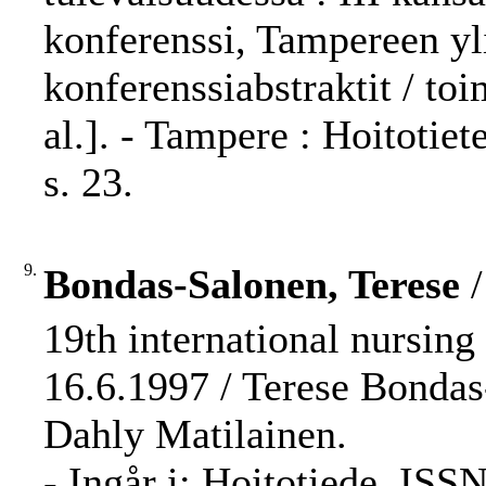
konferenssi, Tampereen yl
konferenssiabstraktit / toi
al.]. - Tampere : Hoitotie
s. 23.
9.
Bondas-Salonen, Terese
/
19th international nursing
16.6.1997 / Terese Bondas
Dahly Matilainen.
- Ingår i: Hoitotiede, ISS