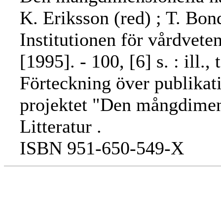
K. Eriksson (red) ; T. Bonda
Institutionen för vårdvet
[1995]. - 100, [6] s. : ill.
Förteckning över publikati
projektet "Den mångdimens
Litteratur .
ISBN 951-650-549-X