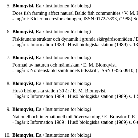
5.
Blomqvist, Ea
/ Institutionen för biologi
Does fish farming affect natural Baltic fish communities / V. M.
- Ingår i: Kieler meeresforschungen, ISSN 0172-7893, (1988) So
6.
Blomqvist, Ea
/ Institutionen för biologi
Fiskfaunans struktur och dynamik i grunda skärgårdsområden / 
- Ingår i: Information 1989 : Husö biologiska station (1989) s. 1
7.
Blomqvist, Ea
/ Institutionen för biologi
Formad av naturen och människan / E. M. Blomqvist.
- Ingår i: Nordenskiöld samfundets tidsskrift, ISSN 0356-0910, (1
8.
Blomqvist, Ea
/ Institutionen för biologi
Husö biologiska station 30 år / E. M. Blomqvist.
- Ingår i: Information 1989 : Husö biologiska station (1989) s. 1-
9.
Blomqvist, Ea
/ Institutionen för biologi
Nationell och internationell miljöövervakning / E. Bonsdorff, E.
- Ingår i: Information 1989 : Husö biologiska station (1989) s. 6-
10.
Blomqvist, Ea
/ Institutionen för biologi