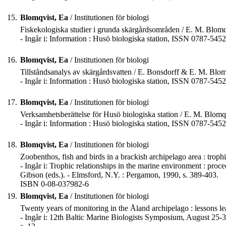
15.
Blomqvist, Ea
/ Institutionen för biologi
Fiskekologiska studier i grunda skärgårdsområden / E. M. Blomq
- Ingår i: Information : Husö biologiska station, ISSN 0787-5452,
16.
Blomqvist, Ea
/ Institutionen för biologi
Tillståndsanalys av skärgårdsvatten / E. Bonsdorff & E. M. Blom
- Ingår i: Information : Husö biologiska station, ISSN 0787-5452,
17.
Blomqvist, Ea
/ Institutionen för biologi
Verksamhetsberättelse för Husö biologiska station / E. M. Blomq
- Ingår i: Information : Husö biologiska station, ISSN 0787-5452
18.
Blomqvist, Ea
/ Institutionen för biologi
Zoobenthos, fish and birds in a brackish archipelago area : troph
- Ingår i: Trophic relationships in the marine environment : p
Gibson (eds.). - Elmsford, N.Y. : Pergamon, 1990, s. 389-403.
ISBN 0-08-037982-6
19.
Blomqvist, Ea
/ Institutionen för biologi
Twenty years of monitoring in the Åland archipelago : lessons 
- Ingår i: 12th Baltic Marine Biologists Symposium, August 25