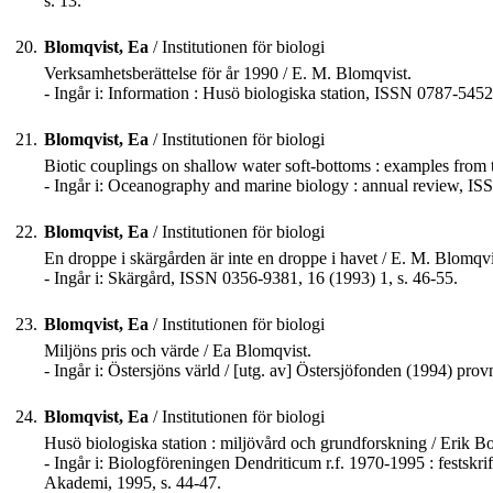
s. 13.
20.
Blomqvist, Ea
/ Institutionen för biologi
Verksamhetsberättelse för år 1990 / E. M. Blomqvist.
- Ingår i: Information : Husö biologiska station, ISSN 0787-5452
21.
Blomqvist, Ea
/ Institutionen för biologi
Biotic couplings on shallow water soft-bottoms : examples from 
- Ingår i: Oceanography and marine biology : annual review, IS
22.
Blomqvist, Ea
/ Institutionen för biologi
En droppe i skärgården är inte en droppe i havet / E. M. Blomqvi
- Ingår i: Skärgård, ISSN 0356-9381, 16 (1993) 1, s. 46-55.
23.
Blomqvist, Ea
/ Institutionen för biologi
Miljöns pris och värde / Ea Blomqvist.
- Ingår i: Östersjöns värld / [utg. av] Östersjöfonden (1994) pro
24.
Blomqvist, Ea
/ Institutionen för biologi
Husö biologiska station : miljövård och grundforskning / Erik B
- Ingår i: Biologföreningen Dendriticum r.f. 1970-1995 : festskrift
Akademi, 1995, s. 44-47.