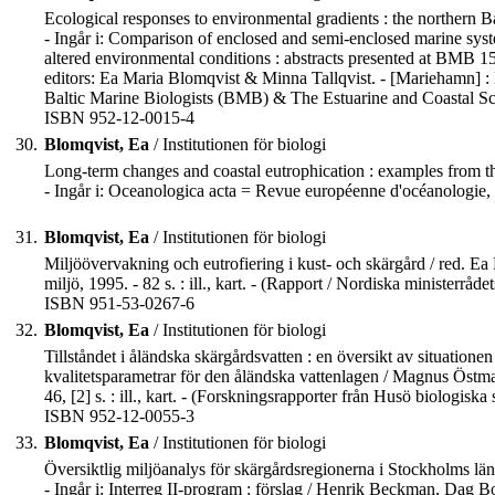
Ecological responses to environmental gradients : the northern Bal
- Ingår i: Comparison of enclosed and semi-enclosed marine syste
altered environmental conditions : abstracts presented at BM
editors: Ea Maria Blomqvist & Minna Tallqvist. - [Mariehamn
Baltic Marine Biologists (BMB) & The Estuarine and Coastal S
ISBN 952-12-0015-4
30.
Blomqvist, Ea
/ Institutionen för biologi
Long-term changes and coastal eutrophication : examples from the 
- Ingår i: Oceanologica acta = Revue européenne d'océanologie
31.
Blomqvist, Ea
/ Institutionen för biologi
Miljöövervakning och eutrofiering i kust- och skärgård / red. E
miljö, 1995. - 82 s. : ill., kart. - (Rapport / Nordiska ministerr
ISBN 951-53-0267-6
32.
Blomqvist, Ea
/ Institutionen för biologi
Tillståndet i åländska skärgårdsvatten : en översikt av situationen
kvalitetsparametrar för den åländska vattenlagen / Magnus Östm
46, [2] s. : ill., kart. - (Forskningsrapporter från Husö biologiska 
ISBN 952-12-0055-3
33.
Blomqvist, Ea
/ Institutionen för biologi
Översiktlig miljöanalys för skärgårdsregionerna i Stockholms lä
- Ingår i: Interreg II-program : förslag / Henrik Beckman, Dag Bom