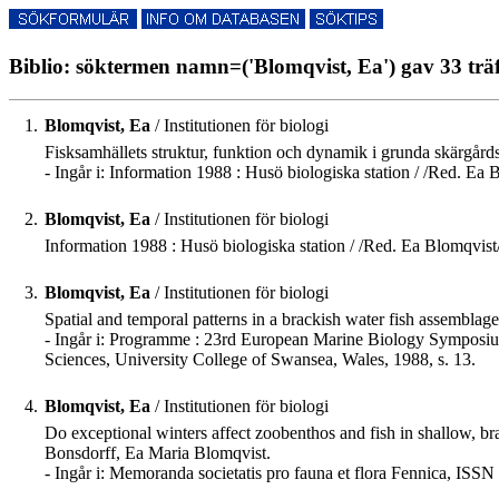
Biblio: söktermen namn=('Blomqvist, Ea') gav 33 trä
1.
Blomqvist, Ea
/ Institutionen för biologi
Fisksamhällets struktur, funktion och dynamik i grunda skärgår
- Ingår i: Information 1988 : Husö biologiska station / /Red. Ea
2.
Blomqvist, Ea
/ Institutionen för biologi
Information 1988 : Husö biologiska station / /Red. Ea Blomqvist
3.
Blomqvist, Ea
/ Institutionen för biologi
Spatial and temporal patterns in a brackish water fish assemblag
- Ingår i: Programme : 23rd European Marine Biology Symposiu
Sciences, University College of Swansea, Wales, 1988, s. 13.
4.
Blomqvist, Ea
/ Institutionen för biologi
Do exceptional winters affect zoobenthos and fish in shallow, br
Bonsdorff, Ea Maria Blomqvist.
- Ingår i: Memoranda societatis pro fauna et flora Fennica, ISS