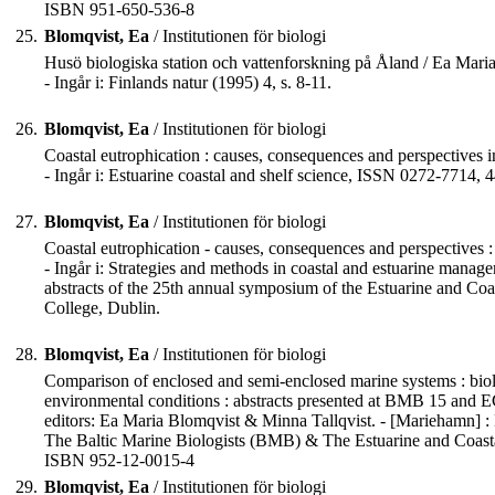
ISBN 951-650-536-8
25.
Blomqvist, Ea
/ Institutionen för biologi
Husö biologiska station och vattenforskning på Åland / Ea Mari
- Ingår i: Finlands natur (1995) 4, s. 8-11.
26.
Blomqvist, Ea
/ Institutionen för biologi
Coastal eutrophication : causes, consequences and perspectives in 
- Ingår i: Estuarine coastal and shelf science, ISSN 0272-7714, 4
27.
Blomqvist, Ea
/ Institutionen för biologi
Coastal eutrophication - causes, consequences and perspectives : N
- Ingår i: Strategies and methods in coastal and estuarine manageme
abstracts of the 25th annual symposium of the Estuarine and Coa
College, Dublin.
28.
Blomqvist, Ea
/ Institutionen för biologi
Comparison of enclosed and semi-enclosed marine systems : biolog
environmental conditions : abstracts presented at BMB 15 and
editors: Ea Maria Blomqvist & Minna Tallqvist. - [Mariehamn
The Baltic Marine Biologists (BMB) & The Estuarine and Coast
ISBN 952-12-0015-4
29.
Blomqvist, Ea
/ Institutionen för biologi