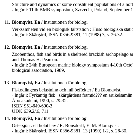
Structure and dynamics of some constituent populations of a nor
- Ingår i: 11 th BMB symposium, Szczecin, Poland, September 11-
11.
Blomqvist, Ea
/ Institutionen för biologi
Verksamheten vid en biologisk fältstation : Husö biologiska stat
- Ingår i: Skärgård, ISSN 0356-9381, 11 (1988) 3, s. 26-32.
12.
Blomqvist, Ea
/ Institutionen för biologi
Zoobenthos, fish and birds in a sheltered brackish archopelago ar
and Thomas H. Pearson.
- Ingår i: 24th European marine biology symposium 4-10th October
biological association, 1989,
13.
Blomqvist, Ea
/ Institutionen för biologi
Fiskodlingens belastning och miljöeffekter / Ea Blomqvist.
- Ingår i: Fyrkantig fisk : skärgårdens framtid??? en artikelsaml
Åbo akademi, 1990, s. 29-35.
ISBN 951-649-690-3
UDK 639.2/.6, 711
14.
Blomqvist, Ea
/ Institutionen för biologi
Östersjön : ett hotat hav / E. Bonsdorff, E. M. Blomqvist.
- Ingår i: Skärgård, ISSN 0356-9381, 13 (1990) 1-2, s. 26-30.