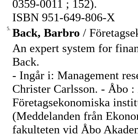
0359-0011 ; 152).
ISBN 951-649-806-X
5.
Back, Barbro
/ Företagse
An expert system for finan
Back.
- Ingår i: Management rese
Christer Carlsson. - Åbo 
Företagsekonomiska institu
(Meddelanden från Ekonom
fakulteten vid Åbo Akadem