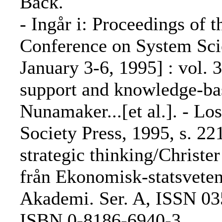
Back.
- Ingår i: Proceedings of 
Conference on System Scie
January 3-6, 1995] : vol. 
support and knowledge-bas
Nunamaker...[et al.]. - L
Society Press, 1995, s. 2
strategic thinking/Christe
från Ekonomisk-statsveten
Akademi. Ser. A, ISSN 035
ISBN 0-8186-6940-3