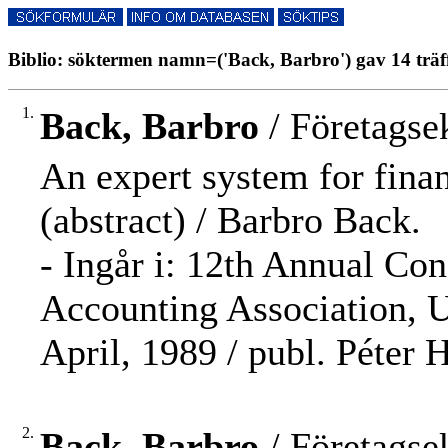
Biblio: söktermen namn=('Back, Barbro') gav 14 träf
1.
Back, Barbro
/ Företagse
An expert system for finan
(abstract) / Barbro Back.
- Ingår i: 12th Annual Co
Accounting Association, Un
April, 1989 / publ. Péter H
2.
Back, Barbro
/ Företagse