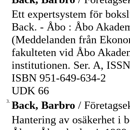
Ett expertsystem för boksl
Back. - Åbo : Åbo Akademi,
(Meddelanden från Ekonom
fakulteten vid Åbo Akade
institutionen. Ser. A, IS
ISBN 951-649-634-2
UDK 66
3.
Back, Barbro
/ Företagse
Hantering av osäkerhet i b