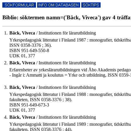
Biblio: söktermen namn=('Bäck, Viveca') gav 4 träffa
1.
Bäck, Viveca
/ Institutionen för lärarutbildning
Yrkespedagogisk litteratur i Finland 1987 : monografier, tidskrifts
ISSN 0358-3376 ; 36).
ISBN 951-649-550-8
UDK 01, 377
2.
Bäck, Viveca
/ Institutionen för lärarutbildning
Erfarenheter av yrkeslärarutbildningen vid Åbo Akademis pedagog
- Ingår i: Ammatti ja koulutus = Yrke och utbildning, ISSN 0359-1
3.
Bäck, Viveca
/ Institutionen för lärarutbildning
Yrkespedagogisk litteratur i Finland 1988 : monografier, tidskrifts
fakulteten, ISSN 0358-3376 ; 38).
ISBN 951-649-673-3
UDK 01, 377
4.
Bäck, Viveca
/ Institutionen för lärarutbildning
Yrkespedagogisk litteratur i Finland 1989 : monografier, tidskrifts
fakulteten, ISSN 0358-3376 ; 44).