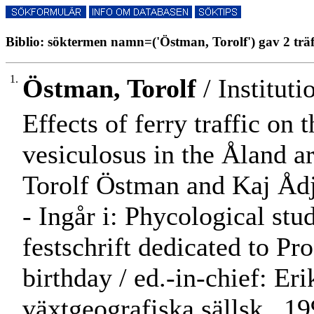
Biblio: söktermen namn=('Östman, Torolf') gav 2 träf
1.
Östman, Torolf
/ Instituti
Effects of ferry traffic on
vesiculosus in the Åland a
Torolf Östman and Kaj Ådj
- Ingår i: Phycological stud
festschrift dedicated to Pr
birthday / ed.-in-chief: Er
växtgeografiska sällsk., 19