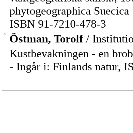
phytogeographica Suecica ;
ISBN 91-7210-478-3
2.
Östman, Torolf
/ Instituti
Kustbevakningen - en brob
- Ingår i: Finlands natur, 