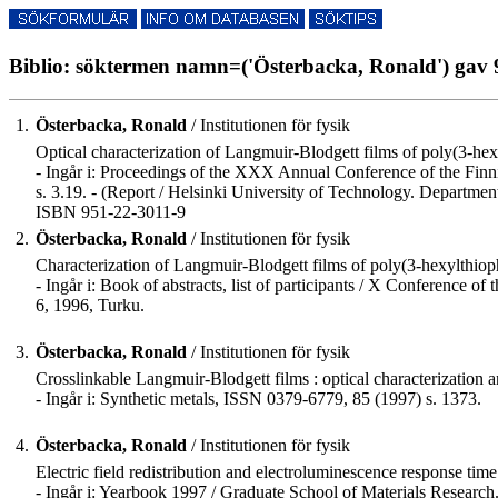
Biblio: söktermen namn=('Österbacka, Ronald') gav 9
1.
Österbacka, Ronald
/ Institutionen för fysik
Optical characterization of Langmuir-Blodgett films of poly(3-hexyl
- Ingår i: Proceedings of the XXX Annual Conference of the Finni
s. 3.19. - (Report / Helsinki University of Technology. Departme
ISBN 951-22-3011-9
2.
Österbacka, Ronald
/ Institutionen för fysik
Characterization of Langmuir-Blodgett films of poly(3-hexylthiophen
- Ingår i: Book of abstracts, list of participants / X Conference o
6, 1996, Turku.
3.
Österbacka, Ronald
/ Institutionen för fysik
Crosslinkable Langmuir-Blodgett films : optical characterization 
- Ingår i: Synthetic metals, ISSN 0379-6779, 85 (1997) s. 1373.
4.
Österbacka, Ronald
/ Institutionen för fysik
Electric field redistribution and electroluminescence response time 
- Ingår i: Yearbook 1997 / Graduate School of Materials Researc