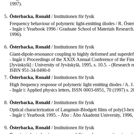
1997).
5.
Österbacka, Ronald
/ Institutionen för fysik
Frequency behaviour of polymeric light-emitting diodes / R. Österba
- Ingår i: Yearbook 1996 / Graduate School of Materials Researc
1996).
6.
Österbacka, Ronald
/ Institutionen för fysik
Giant-dipole-resonance coupling to highly deformed and superdeform
- Ingår i: Proceedings of the XXIX Annual Conference of the Finn
[Jyväskylä] : University of Jyväskylä, 1995, s. 10.5. - (Research
ISBN 951-34-0490-0
7.
Österbacka, Ronald
/ Institutionen för fysik
High frequency response of polymeric light emitting diodes / A. J. Pa
- Ingår i: Applied physics letters, ISSN 0003-6951, 70 (1997) s. 2
8.
Österbacka, Ronald
/ Institutionen för fysik
Optical characterization of Langmuir-Blodgett films of poly(3-hex
- Ingår i: Yearbook 1995. - Åbo : Åbo Akademi University, 1996, 
9.
Österbacka, Ronald
/ Institutionen för fysik