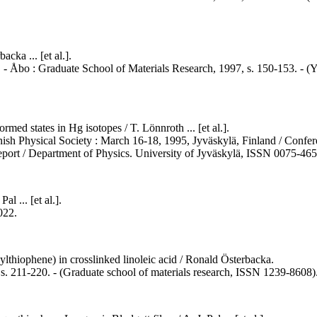
cka ... [et al.].
h. - Åbo : Graduate School of Materials Research, 1997, s. 150-153. -
ed states in Hg isotopes / T. Lönnroth ... [et al.].
ish Physical Society : March 16-18, 1995, Jyväskylä, Finland / Confere
 report / Department of Physics. University of Jyväskylä, ISSN 0075-465
l ... [et al.].
022.
ylthiophene) in crosslinked linoleic acid / Ronald Österbacka.
s. 211-220. - (Graduate school of materials research, ISSN 1239-8608)