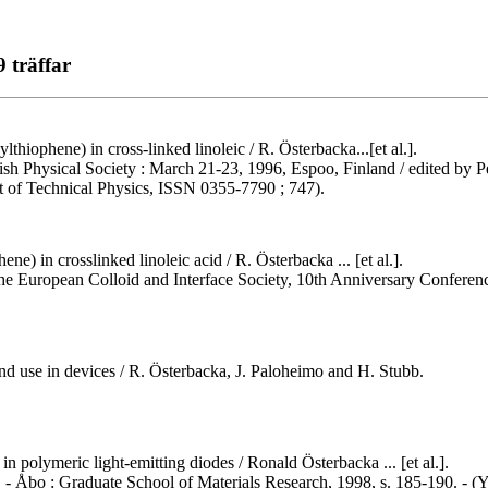
 träffar
thiophene) in cross-linked linoleic / R. Österbacka...[et al.].
sh Physical Society : March 21-23, 1996, Espoo, Finland / edited by P
nt of Technical Physics, ISSN 0355-7790 ; 747).
e) in crosslinked linoleic acid / R. Österbacka ... [et al.].
f the European Colloid and Interface Society, 10th Anniversary Conferenc
and use in devices / R. Österbacka, J. Paloheimo and H. Stubb.
in polymeric light-emitting diodes / Ronald Österbacka ... [et al.].
h. - Åbo : Graduate School of Materials Research, 1998, s. 185-190. -