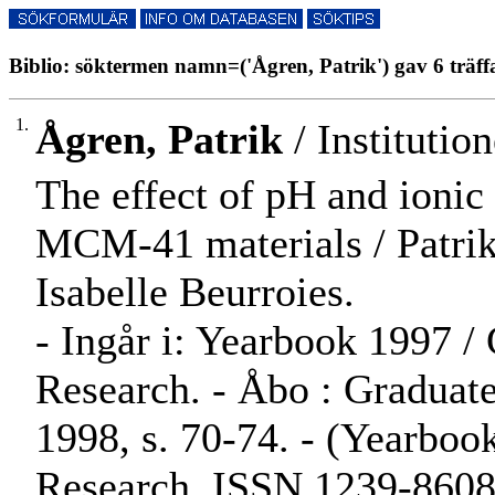
Biblio: söktermen namn=('Ågren, Patrik') gav 6 träff
1.
Ågren, Patrik
/ Institutio
The effect of pH and ionic 
MCM-41 materials / Patri
Isabelle Beurroies.
- Ingår i: Yearbook 1997 /
Research. - Åbo : Graduate
1998, s. 70-74. - (Yearboo
Research, ISSN 1239-8608 