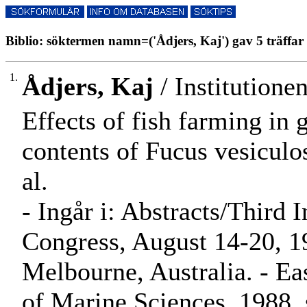
Biblio: söktermen namn=('Ådjers, Kaj') gav 5 träffar
1.
Ådjers, Kaj
/ Institutionen
Effects of fish farming in 
contents of Fucus vesiculos
al.
- Ingår i: Abstracts/Third 
Congress, August 14-20, 1
Melbourne, Australia. - Eas
of Marine Sciences, 1988, 